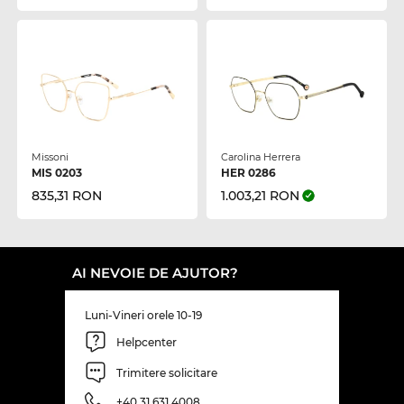
Missoni
Carolina Herrera
MIS 0203
HER 0286
835,31 RON
1.003,21 RON
AI NEVOIE DE AJUTOR?
Luni-Vineri orele 10-19
Helpcenter
Trimitere solicitare
+40 31 631 4008