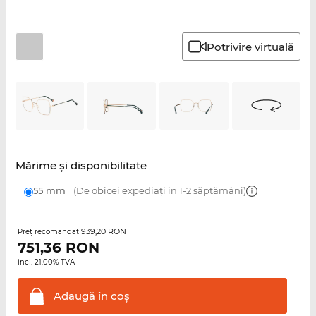
Potrivire virtuală
Mărime şi disponibilitate
55 mm
(De obicei expediați în 1-2 săptămâni)
939,20 RON
Preţ recomandat
751,36
RON
incl. 21.00% TVA
Adaugă în
coş