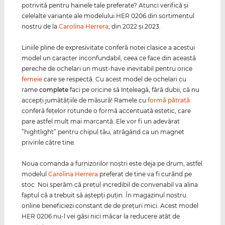
potrivită pentru hainele tale preferate? Atunci verifică şi
celelalte variante ale modelului HER 0206 din sortimentul
nostru de la
Carolina Herrera
, din 2022 şi 2023.
Liniile pline de expresivitate conferă notei clasice a acestui
model un caracter inconfundabil, ceea ce face din această
pereche de ochelari un must-have inevitabil pentru orice
femeie
care se respectă. Cu acest model de ochelari cu
rame
complete
faci pe oricine să înţeleagă, fără dubii, că nu
accepţi jumătăţiile de măsură! Ramele cu
formă pătrată
conferă feţelor rotunde o formă accentuată estetic, care
pare astfel mult mai marcantă. Ele vor fi un adevărat
”hightlight” pentru chipul tău, atrăgând ca un magnet
privirile către tine.
Noua comanda a furnizorilor noştri este deja pe drum, astfel
modelul
Carolina Herrera
preferat de tine va fi curând pe
stoc. Noi sperăm că preţul incredibil de convenabil va alina
faptul că a trebuit să aştepţi puţin. În magazinul nostru
online beneficiezi constant de de preţuri mici. Acest model
HER 0206 nu-l vei găsi nici măcar la reducere atât de