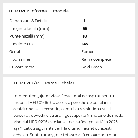
HER 0206 InformaŢii modele
Dimensiuni & Detalii
L
Lungime lentilă (mm)
55
Punte nazală (mm)
18
Lungimea tijei
145
Genul
Femei
Tipul ramei
Ramă completă
Culoare rame
Gold Green
‌HER 0206/PEF Rame Ochelari
Termenul de „ajutor vizual“ este total neinspirat pentru
modelul HER 0206. Cu această pereche de ochelariai
achiziţionat un accesoriu, care iţi va revoluţiona stilul
personal, dovedind că ai un gust aparte în materie de modă!
Modelul HER 0206 este lansat de curând pe piaţă în 2023,
aşa încât cu siguranţă vei fi la ultimul răcnet cu aceşti
ochelari. Sunt frumoşi, dar totuşi o altă culoare ar fi mai