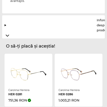
avantajos.
Inform
despr
produ
O să-ți placă și aceștia!
Carolina Herrera
Carolina Herrera
HER 0281
HER 0286
751,36 RON
1.003,21 RON