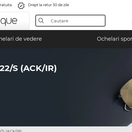
gratuita
Drept la retur 30 de zile
elari de vedere
Ochelari spor
2/S (ACK/IR)
/S (ACK/IR)