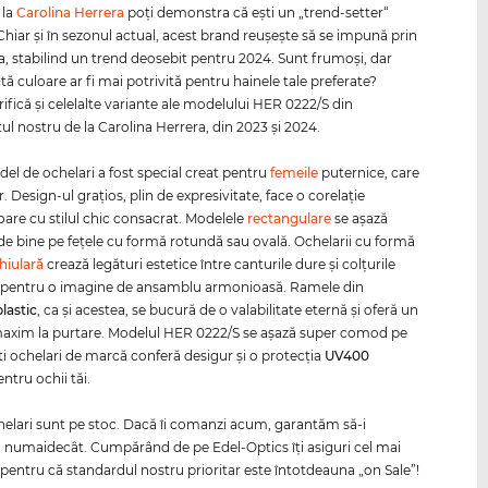
 la
Carolina Herrera
poţi demonstra că eşti un „trend-setter“
 Chiar şi în sezonul actual, acest brand reuşeşte să se impună prin
sa, stabilind un trend deosebit pentru 2024. Sunt frumoşi, dar
ltă culoare ar fi mai potrivită pentru hainele tale preferate?
ifică şi celelalte variante ale modelului HER 0222/S din
ul nostru de la Carolina Herrera, din 2023 şi 2024.
el de ochelari a fost special creat pentru
femeile
puternice, care
r. Design-ul graţios, plin de expresivitate, face o corelaţie
are cu stilul chic consacrat. Modelele
rectangulare
se aşază
de bine pe feţele cu formă rotundă sau ovală. Ochelarii cu formă
hiulară
crează legături estetice între canturile dure şi colţurile
, pentru o imagine de ansamblu armonioasă. Ramele din
plastic
, ca şi acestea, se bucură de o valabilitate eternă şi oferă un
axim la purtare. Modelul HER 0222/S se aşază super comod pe
ti ochelari de marcă conferă desigur şi o protecţia
UV400
ntru ochii tăi.
helari sunt pe stoc. Dacă îi comanzi acum, garantăm să-i
numaidecât. Cumpărând de pe Edel-Optics îţi asiguri cel mai
 pentru că standardul nostru prioritar este întotdeauna „on Sale”!