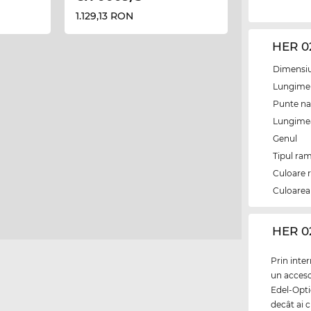
1.129,13 RON
HER 0
Dimensiun
Lungime 
Punte na
Lungimea 
Genul
Tipul ram
Culoare 
Culoarea 
‌HER 0
Prin inte
un accesor
Edel-Opti
decât ai c