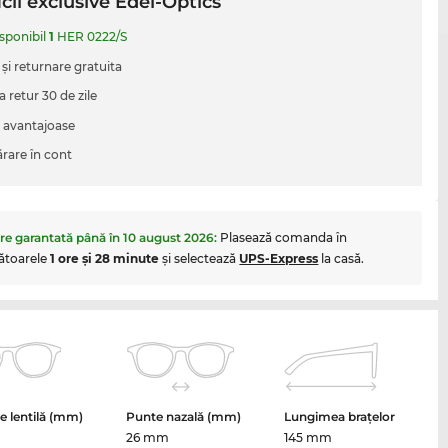
cii exclusive Edel-Optics
isponibil
1
HER 0222/S
 şi returnare gratuita
a retur 30 de zile
i avantajoase
are în cont
are garantată până în
10 august 2026
:
Plasează comanda în
ătoarele
1 ore şi 28 minute
şi selectează
UPS-Express
la casă.
 lentilă (mm)
Punte nazală (mm)
Lungimea brațelor
26 mm
145 mm