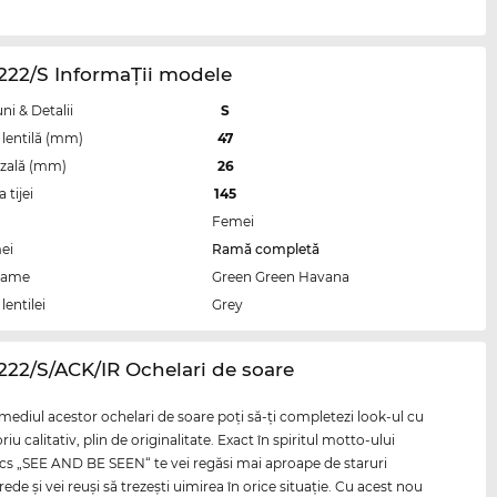
222/S InformaŢii modele
i & Detalii
S
lentilă (mm)
47
zală (mm)
26
tijei
145
Femei
ei
Ramă completă
rame
Green Green Havana
lentilei
Grey
222/S/ACK/IR Ochelari de soare
rmediul acestor ochelari de soare poţi să-ţi completezi look-ul cu
iu calitativ, plin de originalitate. Exact în spiritul motto-ului
cs „SEE AND BE SEEN“ te vei regăsi mai aproape de staruri
rede şi vei reuşi să trezeşti uimirea în orice situaţie. Cu acest nou