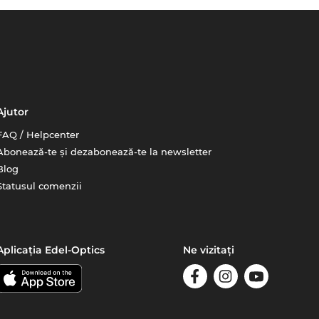
Ajutor
FAQ / Helpcenter
Abonează-te și dezabonează-te la newsletter
Blog
Statusul comenzii
Aplicația Edel-Optics
Ne vizitați