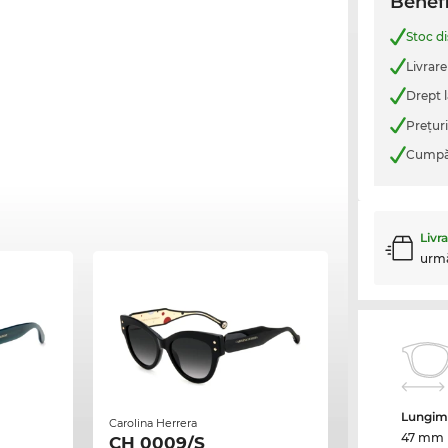
Benefi
Stoc d
Livrare
Drept l
Preţur
Cumpăr
Livr
urm
Lungime
Carolina Herrera
47 mm
CH 0009/S