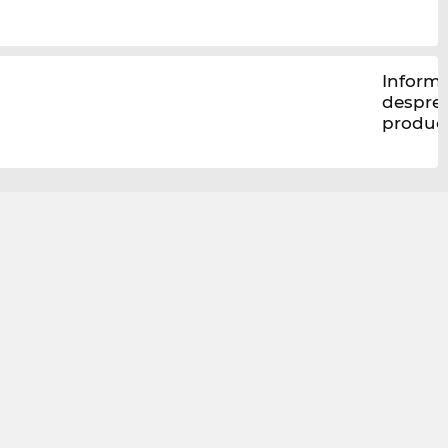
Informa
despre
produc