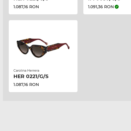
1.087,16 RON
1.091,36 RON
Carolina Herrera
HER 0221/G/S
1.087,16 RON