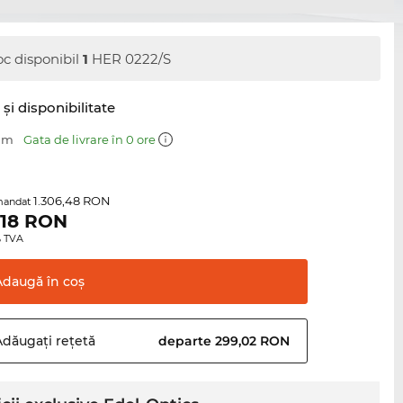
oc disponibil
1
HER 0222/S
şi disponibilitate
 mm
Gata de livrare în 0 ore
1.306,48 RON
mandat
,18
RON
0% TVA
Adaugă în
coş
Adăugați
rețetă
departe 299,02 RON