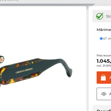
St
Mărime 
47
Preţ reco
1.045
incl. 21.0