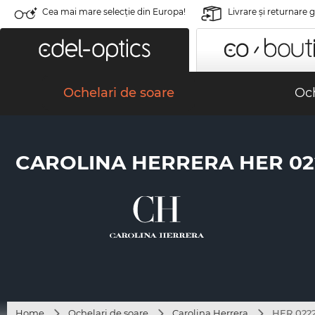
Cea mai mare selecție din Europa!
Livrare şi returnare 
Ochelari de soare
Och
CAROLINA HERRERA HER 022
Home
Ochelari de soare
Carolina Herrera
HER 0222