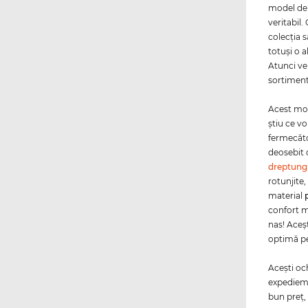
model de
veritabil.
colecţia 
totuşi o a
Atunci ver
sortiment
Acest mod
ştiu ce vo
fermecăto
deosebit 
dreptung
rotunjite
material
confort m
nas! Aceş
optimă pe
Aceşti oc
expediem 
bun preţ,