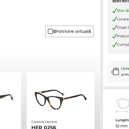
Benefi
Stoc d
Livrare
Drept l
Potrivire virtuală
Preţur
Cumpăr
Livr
urm
Lungime
Carolina Herrera
52 mm
HER 0256