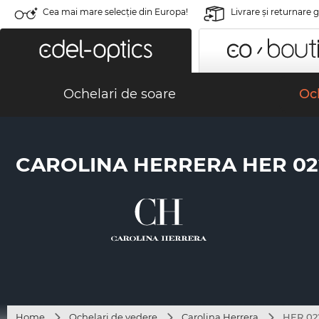
Cea mai mare selecție din Europa!
Livrare şi returnare 
Ochelari de soare
Och
CAROLINA HERRERA HER 022
Home
Ochelari de vedere
Carolina Herrera
HER 02