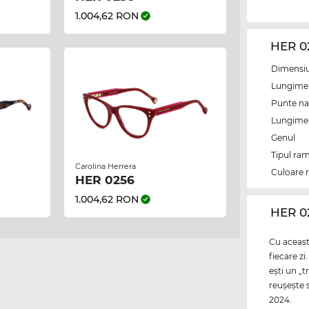
1.004,62 RON
HER 0
Dimensiun
Lungime 
Punte na
Lungimea 
Genul
Tipul ram
Carolina Herrera
Culoare 
HER 0256
1.004,62 RON
‌HER 
Cu această
fiecare z
eşti un „t
reuşeşte 
2024.