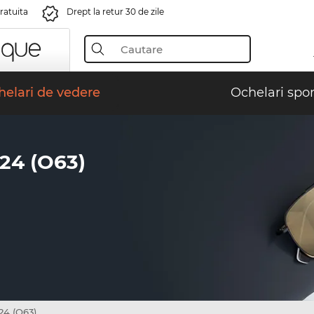
gratuita
Drept la retur 30 de zile
elari de vedere
Ochelari spor
4 (O63)
24 (O63)