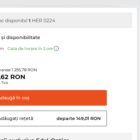
oc disponibil
1
HER 0224
şi disponibilitate
mm
Gata de livrare în 2 ore
1.255,78 RON
mandat
,62
RON
0% TVA
Adaugă în
coş
Adăugați
rețetă
departe 149,01 RON