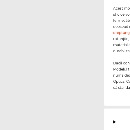
Acest mod
ştiu ce vo
fermecăto
deosebit 
dreptung
rotunjite
material e
durabilita
Dacă consi
Modelul t
numaidecâ
Optics. C
că standa