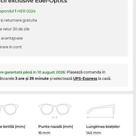
cii exclusive Edel-Optics
isponibil
1
HER 0224
 şi returnare gratuita
a retur 30 de zile
i avantajoase
are în cont
are garantată până în
10 august 2026
:
Plasează comanda în
ătoarele
3 ore şi 39 minute
şi selectează
UPS-Express
la casă.
 lentilă (mm)
Punte nazală (mm)
Lungimea brațelor
16 mm
140 mm