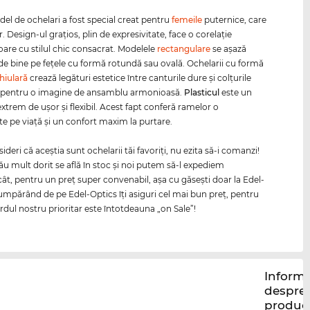
el de ochelari a fost special creat pentru
femeile
puternice, care
r. Design-ul graţios, plin de expresivitate, face o corelaţie
are cu stilul chic consacrat. Modelele
rectangulare
se aşază
de bine pe feţele cu formă rotundă sau ovală. Ochelarii cu formă
hiulară
crează legături estetice între canturile dure şi colţurile
, pentru o imagine de ansamblu armonioasă.
Plasticul
este un
xtrem de uşor şi flexibil. Acest fapt conferă ramelor o
te pe viaţă şi un confort maxim la purtare.
deri că aceştia sunt ochelarii tăi favoriţi, nu ezita să-i comanzi!
ău mult dorit se află în stoc şi noi putem să-l expediem
t, pentru un preţ super convenabil, aşa cu găseşti doar la Edel-
umpărând de pe Edel-Optics îţi asiguri cel mai bun preţ, pentru
rdul nostru prioritar este întotdeauna „on Sale”!
Informa
despre
produc