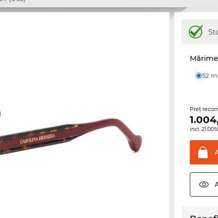
St
Mărime 
52 
Preţ reco
1.004
incl. 21.0