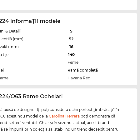
224 InformaŢii modele
i & Detalii
S
lentilă (mm)
52
zală (mm)
16
tijei
140
Femei
ei
Ramă completă
rame
Havana Red
0224/O63 Rame Ochelari
 piesă de designer îţi poţi considera ochii perfect „îmbrăcaţi” în
i. Cu acest nou model de la
Carolina Herrera
poţi demonstra că
rend-setter“ veritabil. Chiar şi în sezonul actual, acest brand
să se impună prin colecţia sa, stabilind un trend deosebit pentru