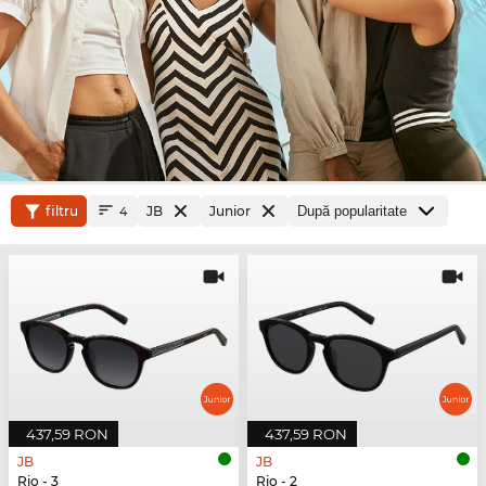
filtru
JB
Junior
4
437,59 RON
437,59 RON
JB
JB
Rio - 3
Rio - 2