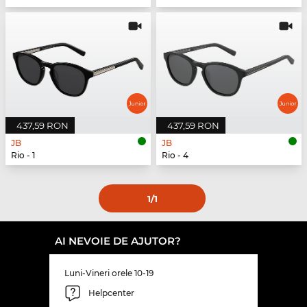
437,59 RON
437,59 RON
JB
JB
Rio - 1
Rio - 4
1
/1
AI NEVOIE DE AJUTOR?
Luni-Vineri orele 10-19
Helpcenter