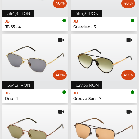
40 %
40 %
564,31 RON
564,31 RON
JB
JB
JB 65 - 4
Guardian - 3
40 %
40 %
564,31 RON
627,36 RON
JB
JB
Drip - 1
Groove-Sun - 7