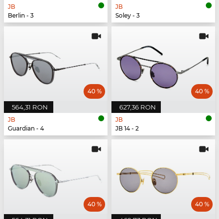
JB
JB
Berlin - 3
Soley - 3
40 %
40 %
564,31 RON
627,36 RON
JB
JB
Guardian - 4
JB 14 - 2
40 %
40 %