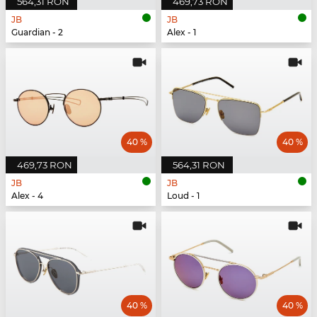
564,31 RON
469,73 RON
JB
JB
Guardian - 2
Alex - 1
40 %
40 %
469,73 RON
564,31 RON
JB
JB
Alex - 4
Loud - 1
40 %
40 %