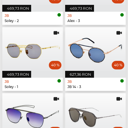
469,73 RON
469,73 RON
JB
JB
Soley - 2
Alex - 3
40 %
40 %
469,73 RON
627,36 RON
JB
JB
Soley - 1
JB 14 - 3