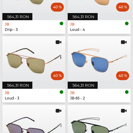
40 %
40 %
564,31 RON
564,31 RON
JB
JB
Drip - 3
Loud - 4
40 %
40 %
564,31 RON
564,31 RON
JB
JB
Loud - 3
JB 65 - 2