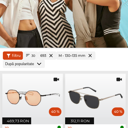
filtru
693
M - 130–135 mm
30
40 %
40 %
469,73 RON
312,11 RON