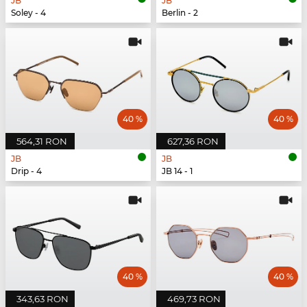
JB
JB
Soley - 4
Berlin - 2
40 %
40 %
564,31 RON
627,36 RON
JB
JB
Drip - 4
JB 14 - 1
40 %
40 %
343,63 RON
469,73 RON