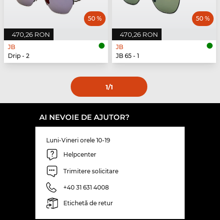
50 %
50 %
470,26 RON
470,26 RON
JB
JB
Drip - 2
JB 65 - 1
1
/1
AI NEVOIE DE AJUTOR?
Luni-Vineri orele 10-19
Helpcenter
Trimitere solicitare
+40 31 631 4008
Etichetă de retur