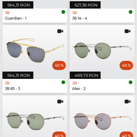
564,31 RON
627,36 RON
JB
JB
Guardian - 1
JB 14 - 4
40 %
40 %
564,31 RON
469,73 RON
JB
JB
JB 65 - 3
Alex - 2
40 %
40 %