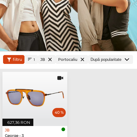
filtru
JB
Portocaliu
1
40 %
627,36 RON
JB
George - 3