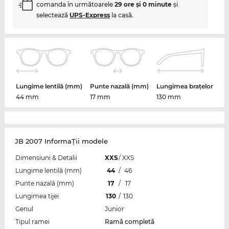
comanda în următoarele
29 ore şi 0 minute
şi
selectează
UPS-Express
la casă.
Lungime lentilă (mm)
Punte nazală (mm)
Lungimea brațelor
44 mm
17 mm
130 mm
JB 2007 InformaŢii modele
Dimensiuni & Detalii
XXS
/
XXS
Lungime lentilă (mm)
44
/
46
Punte nazală (mm)
17
/
17
Lungimea tijei
130
/
130
Genul
Junior
Tipul ramei
Ramă completă