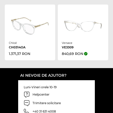
Chloé
Versace
CH0314OA
VE3309
1.371,37 RON
840,69 RON
AI NEVOIE DE AJUTOR?
Luni-Vineri orele 10-19
Helpcenter
Trimitere solicitare
+40 31 631 4008