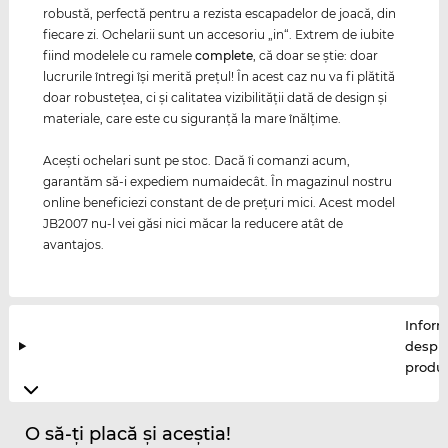
robustă, perfectă pentru a rezista escapadelor de joacă, din
fiecare zi. Ochelarii sunt un accesoriu „in“. Extrem de iubite
fiind modelele cu ramele
complete
, că doar se ştie: doar
lucrurile întregi îşi merită preţul! În acest caz nu va fi plătită
doar robusteţea, ci şi calitatea vizibilităţii dată de design şi
materiale, care este cu siguranţă la mare înălţime.
Aceşti ochelari sunt pe stoc. Dacă îi comanzi acum,
garantăm să-i expediem numaidecât. În magazinul nostru
online beneficiezi constant de de preţuri mici. Acest model
JB2007 nu-l vei găsi nici măcar la reducere atât de
avantajos.
Inform
despr
produ
O să-ți placă și aceștia!