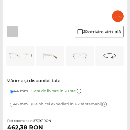
Potrivire virtuală
Mărime şi disponibilitate
44 mm
Gata de livrare în 28 ore
46 mm
(De obicei expediați în 1-2 săptămâni)
577,97 RON
Preţ recomandat
462,38
RON