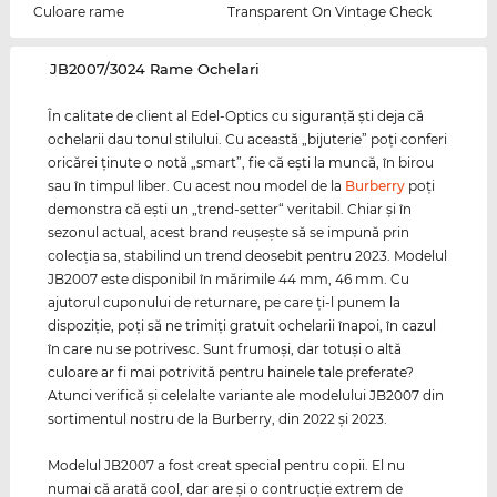
Culoare rame
Transparent On Vintage Check
‌JB2007/3024 Rame Ochelari
În calitate de client al Edel-Optics cu siguranţă şti deja că
ochelarii dau tonul stilului. Cu această „bijuterie” poţi conferi
oricărei ţinute o notă „smart”, fie că eşti la muncă, în birou
sau în timpul liber. Cu acest nou model de la
Burberry
poţi
demonstra că eşti un „trend-setter“ veritabil. Chiar şi în
sezonul actual, acest brand reuşeşte să se impună prin
colecţia sa, stabilind un trend deosebit pentru 2023. Modelul
JB2007 este disponibil în mărimile 44 mm, 46 mm. Cu
ajutorul cuponului de returnare, pe care ţi-l punem la
dispoziţie, poţi să ne trimiţi gratuit ochelarii înapoi, în cazul
în care nu se potrivesc. Sunt frumoşi, dar totuşi o altă
culoare ar fi mai potrivită pentru hainele tale preferate?
Atunci verifică şi celelalte variante ale modelului JB2007 din
sortimentul nostru de la Burberry, din 2022 şi 2023.
Modelul JB2007 a fost creat special pentru copii. El nu
numai că arată cool, dar are şi o contrucţie extrem de