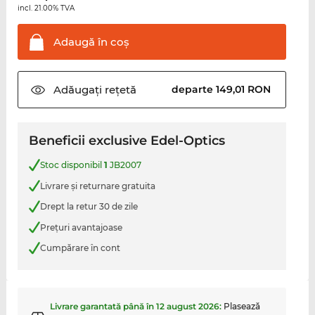
incl. 21.00% TVA
Adaugă în
coş
Adăugați
rețetă
departe 149,01 RON
Beneficii exclusive Edel-Optics
Stoc disponibil
1
JB2007
Livrare şi returnare gratuita
Drept la retur 30 de zile
Preţuri avantajoase
Cumpărare în cont
Livrare garantată până în
12 august 2026
:
Plasează