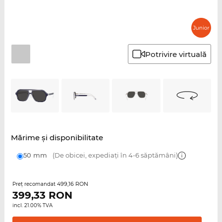
Potrivire virtuală
Mărime şi disponibilitate
50 mm
(De obicei, expediați în 4-6 săptămâni)
499,16 RON
Preţ recomandat
399,33
RON
incl. 21.00% TVA