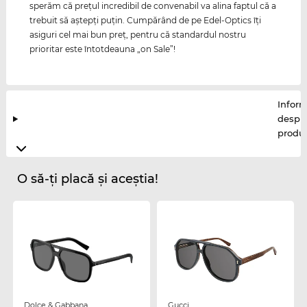
sperăm că preţul incredibil de convenabil va alina faptul că a
trebuit să aştepţi puţin. Cumpărând de pe Edel-Optics îţi
asiguri cel mai bun preţ, pentru că standardul nostru
prioritar este întotdeauna „on Sale”!
Inform
despr
produ
O să-ți placă și aceștia!
Dolce & Gabbana
Gucci