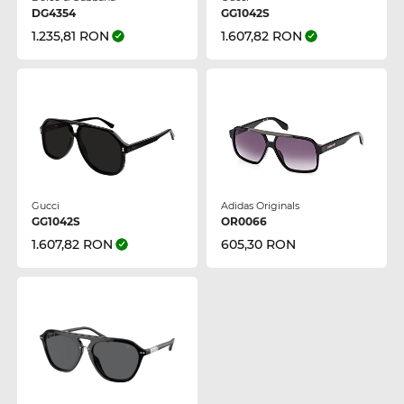
DG4354
GG1042S
1.235,81 RON
1.607,82 RON
Gucci
Adidas Originals
GG1042S
OR0066
1.607,82 RON
605,30 RON