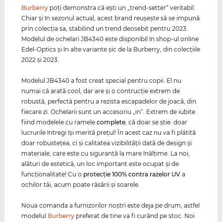
Burberry
poţi demonstra că eşti un „trend-setter“ veritabil.
Chiar şi în sezonul actual, acest brand reuşeşte să se impună
prin colecţia sa, stabilind un trend deosebit pentru 2023.
Modelul de ochelari JB4340 este disponibil în shop-ul online
Edel-Optics şi în alte variante şic de la Burberry, din colecţiile
2022 şi 2023.
Modelul JB4340 a fost creat special pentru copii. El nu
numai că arată cool, dar are şi o contrucţie extrem de
robustă, perfectă pentru a rezista escapadelor de joacă, din
fiecare zi. Ochelarii sunt un accesoriu „in“. Extrem de iubite
fiind modelele cu ramele
complete
, că doar se ştie: doar
lucrurile întregi îşi merită preţul! În acest caz nu va fi plătită
doar robusteţea, ci şi calitatea vizibilităţii dată de design şi
materiale, care este cu siguranţă la mare înălţime. La noi,
alături de estetică, un loc important este ocupat şi de
funcţionalitate! Cu o
protecţie 100% contra razelor
UV
a
ochilor tăi, acum poate răsării şi soarele.
Noua comanda a furnizorilor noştri este deja pe drum, astfel
modelul
Burberry
preferat de tine va fi curând pe stoc. Noi