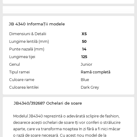
JB 4340 InformaŢii modele
Dimensiuni & Detalii
XS
Lungime lentilă (mm)
50
Punte nazală (mm)
14
Lungimea tijei
125
Genul
Junior
Tipul ramei
Ramă completă
Culoare rame
Blue
Culoarea lentilei
Dark Grey
‌JB4340/392687 Ochelari de soare
Modelul JB4340 reprezintă o adevărată sclipire de fashion,
deoarece aceşti ochelari de soare îţi vor conferi o strălucire
aparte, care va transforma noaptea în zi fără a fi nici măcar
o rază de soare necesară. Cu acest nou model de la