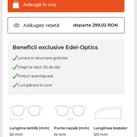
Adaugă în
coş
Adăugați
rețetă
departe 299,02 RON
Beneficii exclusive Edel-Optics
Livrare şi returnare gratuita
Drept la retur 30 de zile
Preţuri avantajoase
Cumpărare în cont
Lungime lentilă (mm)
Punte nazală (mm)
Lungimea brațelor
50 mm
14 mm
125 mm