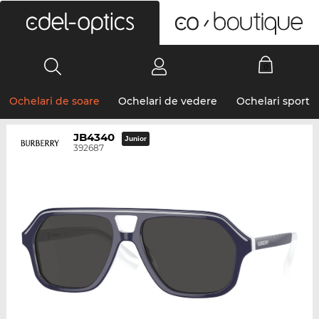
0
Ochelari de soare
Ochelari de vedere
Ochelari sport
JB4340
Junior
392687