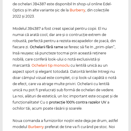
de ochelari JB4387 este disponibil în shop-ul online Edel-
Optics şi în alte variante şic de la
Burberry
, din colecţiile
2022 şi 2023.
Modelul JB4387 a fost creat special pentru copii. El nu
numai că arată cool, dar are şi o contrucţie extrem de
robustă, perfectă pentru a rezista escapadelor de joacă, din
fiecare zi.
Ochelarii fără rame
se feresc să fie în „prim-plan”,
însă reuşesc să puncteze tocmai prin această reţinere
nobilă, care conferă look-ului o notă exclusivistă şi
marcantă.
Ochelarii tip monoclu
cu lentilă unică au un
aspect sport şi elegant totodată. Datorită lentilei întregi nu
doar câmpul vizual este complet, ci şi look-ul capătă o notă
de efect, care va atrage multe priviri. Ochelarii cu lentilă
unică nu pot fi prelucraţi sub formă de ochelari de vedere.
La noi, alături de estetică, un loc important este ocupat şi de
funcţionalitate! Cu o
protecţie 100% contra razelor
UV
a
ochilor tăi, acum poate răsării şi soarele.
Noua comanda a furnizorilor noştri este deja pe drum, astfel
modelul
Burberry
preferat de tine va fi curând pe stoc. Noi