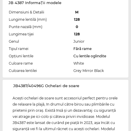
JB 4387 InformaŢii modele
Dimensiuni & Detalii
M
Lungime lentilă (mm)
128
Punte nazală (mm)
0
Lungimea tijei
128
Genul
Junior
Tipul ramei
Fără rame
Opțiuni lentile
Cu lentile oglindite
Culoare rame
White
Culoarea lentilei
Grey Mirror Black
‌JB4387/40496G Ochelari de soare
Aceşti ochelari de soare sunt accesoriul perfect pentru orele
de relaxare la plajă, în drumul către birou sau plimbările cu
prietenii prin oraş. Există însă şi un dezavantaj: cu siguranţă
vei atrage pe ici-colo şi câteva priviri invidioase. Modelul
JB4387 este lansat de curând pe piaţă în 2023, aşa încât cu
siguranţă vei fi la ultimul răcnet cu aceşti ochelari. Modelul