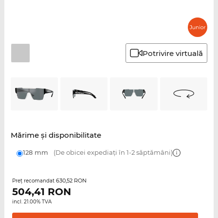
Potrivire virtuală
Mărime şi disponibilitate
128 mm
(De obicei expediați în 1-2 săptămâni)
630,52 RON
Preţ recomandat
504,41
RON
incl. 21.00% TVA