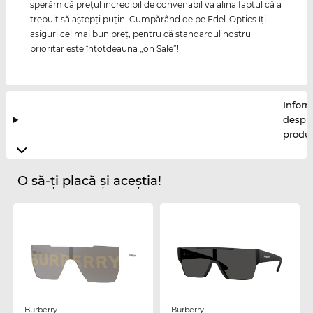
sperăm că preţul incredibil de convenabil va alina faptul că a
trebuit să aştepţi puţin. Cumpărând de pe Edel-Optics îţi
asiguri cel mai bun preţ, pentru că standardul nostru
prioritar este întotdeauna „on Sale”!
Inform
despr
produ
O să-ți placă și aceștia!
Burberry
Burberry