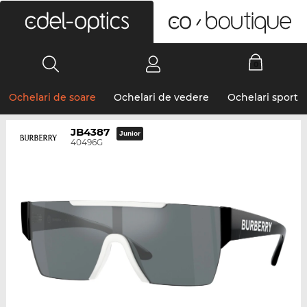
0
Ochelari de soare
Ochelari de vedere
Ochelari sport
JB4387
Junior
40496G