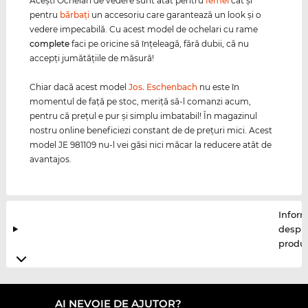
Aceşti Ochelari de vedere sunt atât pentru
femei
cât şi
pentru
bărbaţi
un accesoriu care garantează un look şi o
vedere impecabilă. Cu acest model de ochelari cu rame
complete
faci pe oricine să înţeleagă, fără dubii, că nu
accepţi jumătăţiile de măsură!
Chiar dacă acest model
Jos. Eschenbach
nu este în
momentul de faţă pe stoc, meriţă să-l comanzi acum,
pentru că preţul e pur şi simplu imbatabil! În magazinul
nostru online beneficiezi constant de de preţuri mici. Acest
model JE 981109 nu-l vei găsi nici măcar la reducere atât de
avantajos.
Inform
despr
produ
AI NEVOIE DE AJUTOR?