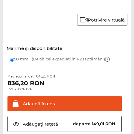
Potrivire virtuală
Mărime şi disponibilitate
50 mm
(De obicei expediați în 1-2 săptămâni)
1.045,25 RON
Preţ recomandat
836,20
RON
incl. 21.00% TVA
Adaugă în
coş
Adăugați
rețetă
departe 149,01 RON