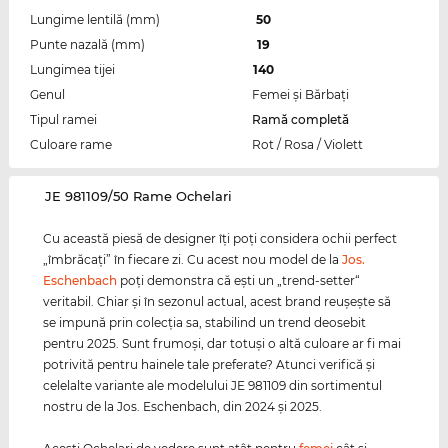
Lungime lentilă (mm)
50
Punte nazală (mm)
19
Lungimea tijei
140
Genul
Femei şi Bărbaţi
Tipul ramei
Ramă completă
Culoare rame
Rot / Rosa / Violett
‌JE 981109/50 Rame Ochelari
Cu această piesă de designer îţi poţi considera ochii perfect
„îmbrăcaţi” în fiecare zi. Cu acest nou model de la
Jos.
Eschenbach
poţi demonstra că eşti un „trend-setter“
veritabil. Chiar şi în sezonul actual, acest brand reuşeşte să
se impună prin colecţia sa, stabilind un trend deosebit
pentru 2025. Sunt frumoşi, dar totuşi o altă culoare ar fi mai
potrivită pentru hainele tale preferate? Atunci verifică şi
celelalte variante ale modelului JE 981109 din sortimentul
nostru de la Jos. Eschenbach, din 2024 şi 2025.