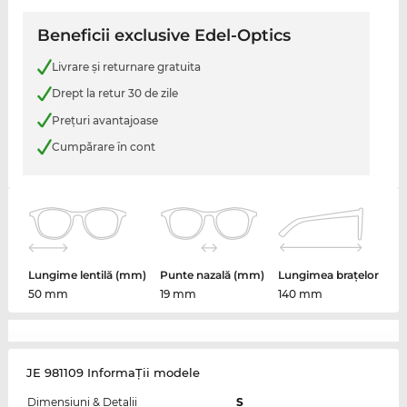
Beneficii exclusive Edel-Optics
Livrare şi returnare gratuita
Drept la retur 30 de zile
Preţuri avantajoase
Cumpărare în cont
Lungime lentilă (mm)
Punte nazală (mm)
Lungimea brațelor
50 mm
19 mm
140 mm
JE 981109 InformaŢii modele
Dimensiuni & Detalii
S