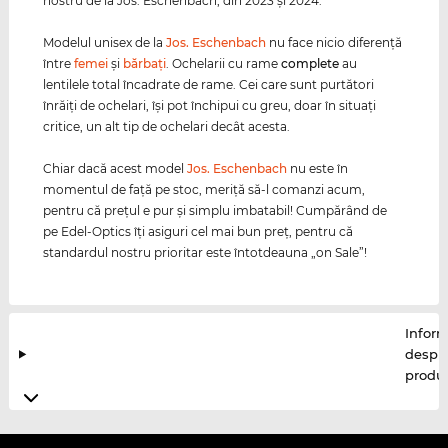
nostru de la Jos. Eschenbach, din 2023 şi 2024.
Modelul unisex de la
Jos. Eschenbach
nu face nicio diferenţă
între
femei
şi
bărbaţi
. Ochelarii cu rame
complete
au
lentilele total încadrate de rame. Cei care sunt purtători
înrăiţi de ochelari, îşi pot închipui cu greu, doar în situaţi
critice, un alt tip de ochelari decât acesta.
Chiar dacă acest model
Jos. Eschenbach
nu este în
momentul de faţă pe stoc, meriţă să-l comanzi acum,
pentru că preţul e pur şi simplu imbatabil! Cumpărând de
pe Edel-Optics îţi asiguri cel mai bun preţ, pentru că
standardul nostru prioritar este întotdeauna „on Sale”!
Inform
despr
produ