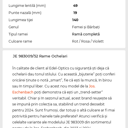
Lungime lentilă (mm)
49
Punte nazală (mm)
19
Lungimea tijei
140
Genul
Femei şi Bărbaţi
Tipul ramei
Ramă completă
Culoare rame
Rot / Rosa / Violett
‌JE 983009/52 Rame Ochelari
În calitate de client al Edel-Optics cu siguranţă şti deja că
ochelarii dau tonul stilului. Cu această „bijuterie” poţi conferi
oricărei ţinute o notă „smart”, fie că eşti la muncă, în birou
sau în timpul liber. Cu acest nou model de la
Jos.
Eschenbach
poţi demonstra că eşti un „trend-setter“
veritabil. Chiar şi în sezonul actual, acest brand reuşeşte să
se impună prin colecţia sa, stabilind un trend deosebit
pentru 2024. Sunt frumoşi, dar totuşi o altă culoare ar fi mai
potrivită pentru hainele tale preferate? Atunci verifică şi
celelalte variante ale modelului JE 983009 din sortimentul