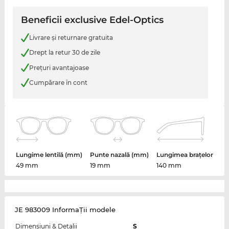
Beneficii exclusive Edel-Optics
Livrare şi returnare gratuita
Drept la retur 30 de zile
Preţuri avantajoase
Cumpărare în cont
Lungime lentilă (mm)
Punte nazală (mm)
Lungimea brațelor
49 mm
19 mm
140 mm
JE 983009 InformaŢii modele
Dimensiuni & Detalii
S