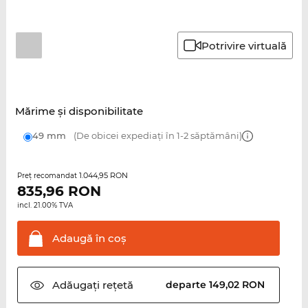
Potrivire virtuală
Mărime şi disponibilitate
49 mm
(De obicei expediați în 1-2 săptămâni)
1.044,95 RON
Preţ recomandat
835,96
RON
incl. 21.00% TVA
Adaugă în
coş
Adăugați
rețetă
departe 149,02 RON