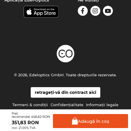
© 2026, Edeloptics GmbH. Toate drepturile rezervate.
retrageți-vă din contract aici
Termeni & condiţii
Confidenţialitate
Informaţii legale
Preţ
446,62 RON
recomandat
Adaugă în
coş
351,83
RON
incl. 21.00% TVA