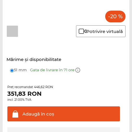
-20 %
Potrivire virtuală
Mărime şi disponibilitate
51 mm
Gata de livrare în 71 ore
446,62 RON
Preţ recomandat
351,83
RON
incl. 21.00% TVA
Adaugă în
coş