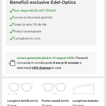
Beneficii exclusive Edel-Optics
Stoc disponibil
2
LAST STRAW
Livrare şi returnare gratuita
Drept la retur 30 de zile
Preţuri avantajoase
Cumpărare în cont
Livrare garantată până în
10 august 2026
:
Plasează
comanda în următoarele
0 ore şi 31 minute
şi
selectează
UPS-Express
la casă.
Lungime lentilă (mm)
Punte nazală (mm)
Lungimea brațelor
51 mm
20 mm
145 mm