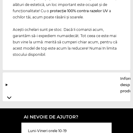
alături de estetică, un loc important este ocupat şi de
funcţionalitate! Cu o
protecţie 100% contra razelor
UV
a
ochilor tăi, acum poate răsării şi soarele.
Aceşti ochelari sunt pe stoc. Dacă îi comanzi acum,
garantăm să-i expediem numaidecât. Tot ceea ce este mai
bun vine la urmă: merită să cumperi chiar acum, pentru că
acest model de top este acum la reducere! Numai în limita
stocului disponibil.
Inform
despr
produ
AI NEVOIE DE AJUTOR?
Luni-Vineri orele 10-19