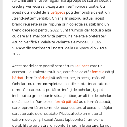
AND BE SEEN“ te vei regăsi mai aproape de staruri decât ai
crede şi vei reuşi să trezeşti uimirea în orice situaţie. Cu
acest nou model de la
Le Specs
poţi demonstra că eşti un
„trend-setter“ veritabil. Chiar şi în sezonul actual, acest
brand reuşeşte să se impună prin colecţia sa, stabilind un
trend deosebit pentru 2022. Sunt frumoşi, dar totuşi o altă
culoare ar fi mai potrivită pentru hainele tale preferate?
Atunci verifică şi celelalte variante ale modelului LAST
STRAW din sortimentul nostru de la Le Specs, din 2021 şi
2022.
Acest model care poartă semnătura
Le Specs
este un
accesoriu cu talente multiple, care face ca atât
femeile
cât şi
bărbaţii
.html">
bărbaţii
să arăte super, în aceaşi măsură.
Ochelarii cu rame
complete
au lentilele total încadrate de
rame. Cei care sunt purtători înrăiţi de ochelari, îşi pot
închipui cu greu, doar în situaţi critice, un alt tip de ochelari
decât acesta. Ramele cu
formă pătrată
au o formă clasică,
care reprezintă un semn de recunoastere al personalităţilor
caracterizate de onestitate.
Plasticul
este un material
extrem de uşor şi flexibil. Acest fapt conferă ramelor o
durabilitate pe viaţă şi un confort maxim la purtare. La noi,