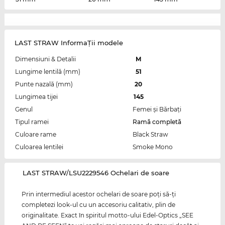
LAST STRAW InformaŢii modele
Dimensiuni & Detalii
M
Lungime lentilă (mm)
51
Punte nazală (mm)
20
Lungimea tijei
145
Genul
Femei şi Bărbaţi
Tipul ramei
Ramă completă
Culoare rame
Black Straw
Culoarea lentilei
Smoke Mono
‌LAST STRAW/LSU2229546 Ochelari de soare
Prin intermediul acestor ochelari de soare poţi să-ţi
completezi look-ul cu un accesoriu calitativ, plin de
originalitate. Exact în spiritul motto-ului Edel-Optics „SEE