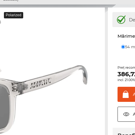
Polarized
De
3
Mărime 
54
Preţ reco
386,7
incl. 21.0