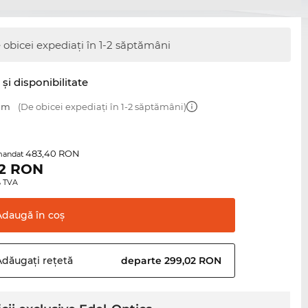
 obicei expediați în 1-2 săptămâni
şi disponibilitate
 mm
(De obicei expediați în 1-2 săptămâni)
483,40 RON
mandat
2
RON
0% TVA
Adaugă în
coş
Adăugați
rețetă
departe 299,02 RON