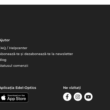
Ajutor
FAQ / Helpcenter
Abonează-te și dezabonează-te la newsletter
Blog
Statusul comenzii
Aplicația Edel-Optics
Ne vizitați