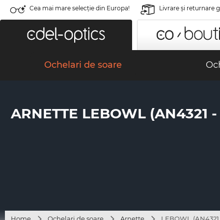
Cea mai mare selecție din Europa!
Livrare şi returnare 
Ochelari de soare
Och
ARNETTE LEBOWL (AN4321 - 
Home
Ochelari de soare
Arnette
LEBOWL (AN4321 