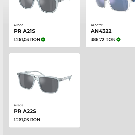
Prada
Arnette
PR A21S
AN4322
1.261,03 RON
386,72 RON
Prada
PR A22S
1.261,03 RON