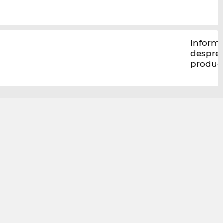
Informa
despre
produc