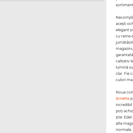
sortiment
Necomplica
aceşti oc
elegant ş
cu rame
jumătăţiil
magazinul
garantată
calitativ 
lumină su
clar. Fie 
culori mai
Noua coma
Arnette
pr
incredibil
poţi achiz
ştie: Edel
alte maga
normale, c