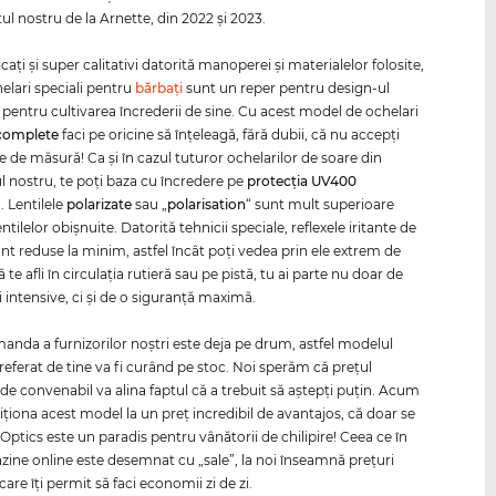
ul nostru de la Arnette, din 2022 şi 2023.
ţi şi super calitativi datorită manoperei şi materialelor folosite,
helari speciali pentru
bărbaţi
sunt un reper pentru design-ul
i pentru cultivarea încrederii de sine. Cu acest model de ochelari
complete
faci pe oricine să înţeleagă, fără dubii, că nu accepţi
e de măsură! Ca și în cazul tuturor ochelarilor de soare din
 nostru, te poți baza cu încredere pe
protecția
UV400
. Lentilele
polarizate
sau „
polarisation
“ sunt mult superioare
lentilelor obişnuite. Datorită tehnicii speciale, reflexele iritante de
nt reduse la minim, astfel încât poţi vedea prin ele extrem de
că te afli în circulaţia rutieră sau pe pistă, tu ai parte nu doar de
 intensive, ci şi de o siguranţă maximă.
nda a furnizorilor noştri este deja pe drum, astfel modelul
eferat de tine va fi curând pe stoc. Noi sperăm că preţul
 de convenabil va alina faptul că a trebuit să aştepţi puţin. Acum
iţiona acest model la un preţ incredibil de avantajos, că doar se
-Optics este un paradis pentru vânătorii de chilipire! Ceea ce în
zine online este desemnat cu „sale”, la noi înseamnă preţuri
are îţi permit să faci economii zi de zi.