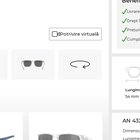
Benefi
Livrare
Drept l
Preţur
Potrivire virtuală
Cumpăr
Lungime
54 mm
AN 432
Dimensiun
Lungime 