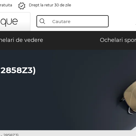
gratuita
Drept la retur 30 de zile
elari de vedere
Ochelari spor
2858Z3)
- 2858Z3)