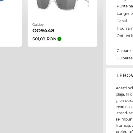
Punte na
Lungimea 
Genul
Oakley
Tipul ram
OO9448
Opțiuni l
601,09 RON
Culoare 
Culoarea 
‌LEBO
Aceşti och
plajă, în 
şi un deza
invidioas
„trend-set
se impună
frumoşi, d
preferate?