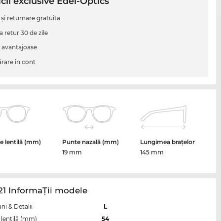
cii exclusive Edel-Optics
 şi returnare gratuita
a retur 30 de zile
i avantajoase
are în cont
 lentilă (mm)
Punte nazală (mm)
Lungimea brațelor
19 mm
145 mm
1 InformaŢii modele
i & Detalii
L
lentilă (mm)
54