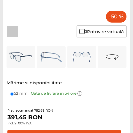
-50 %
Potrivire virtuală
Mărime şi disponibilitate
52 mm
Gata de livrare în 54 ore
782,89 RON
Preţ recomandat
391,45
RON
incl. 21.00% TVA