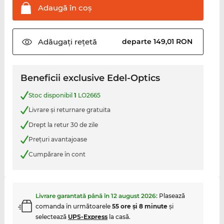
Adaugă în
coş
Adăugați
rețetă
departe 149,01 RON
Beneficii exclusive Edel-Optics
Stoc disponibil
1
LO2665
Livrare şi returnare gratuita
Drept la retur 30 de zile
Preţuri avantajoase
Cumpărare în cont
Livrare garantată până în
12 august 2026
:
Plasează
comanda în următoarele
55 ore şi 8 minute
şi
selectează
UPS-Express
la casă.