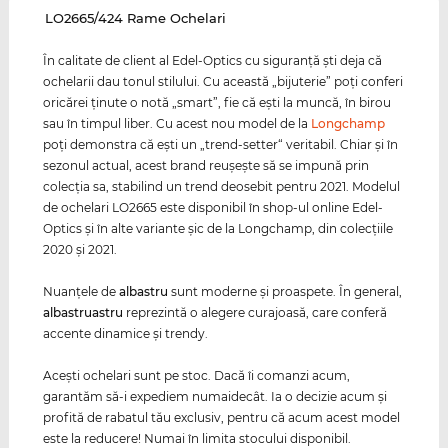
‌LO2665/424 Rame Ochelari
În calitate de client al Edel-Optics cu siguranţă şti deja că
ochelarii dau tonul stilului. Cu această „bijuterie” poţi conferi
oricărei ţinute o notă „smart”, fie că eşti la muncă, în birou
sau în timpul liber. Cu acest nou model de la
Longchamp
poţi demonstra că eşti un „trend-setter“ veritabil. Chiar şi în
sezonul actual, acest brand reuşeşte să se impună prin
colecţia sa, stabilind un trend deosebit pentru 2021. Modelul
de ochelari LO2665 este disponibil în shop-ul online Edel-
Optics şi în alte variante şic de la Longchamp, din colecţiile
2020 şi 2021.
Nuanţele de
albastru
sunt moderne şi proaspete. În general,
albastru
astru
reprezintă o alegere curajoasă, care conferă
accente dinamice şi trendy.
Aceşti ochelari sunt pe stoc. Dacă îi comanzi acum,
garantăm să-i expediem numaidecât. Ia o decizie acum şi
profită de rabatul tău exclusiv, pentru că acum acest model
este la reducere! Numai în limita stocului disponibil.