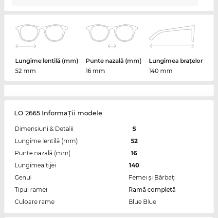
Lungime lentilă (mm)
Punte nazală (mm)
Lungimea brațelor
52 mm
16 mm
140 mm
LO 2665 InformaŢii modele
Dimensiuni & Detalii
S
Lungime lentilă (mm)
52
Punte nazală (mm)
16
Lungimea tijei
140
Genul
Femei şi Bărbaţi
Tipul ramei
Ramă completă
Culoare rame
Blue Blue