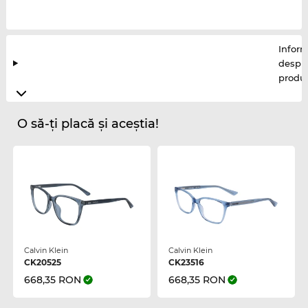
Inform
despr
produ
O să-ți placă și aceștia!
Calvin Klein
Calvin Klein
CK20525
CK23516
668,35 RON
668,35 RON