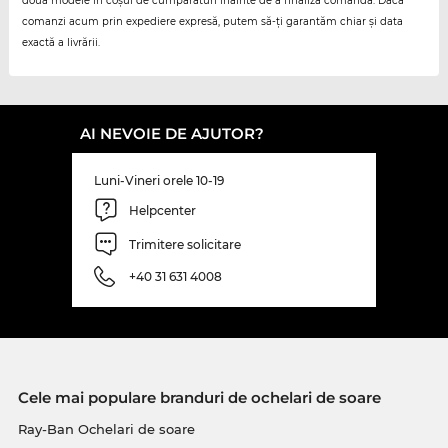
două modele în coșul de cumpărături înainte de a finaliza comanda. Dacă
comanzi acum prin expediere expresă, putem să-ți garantăm chiar și data
exactă a livrării.
AI NEVOIE DE AJUTOR?
Luni-Vineri orele 10-19
Helpcenter
Trimitere solicitare
+40 31 631 4008
Cele mai populare branduri de ochelari de soare
Ray-Ban Ochelari de soare