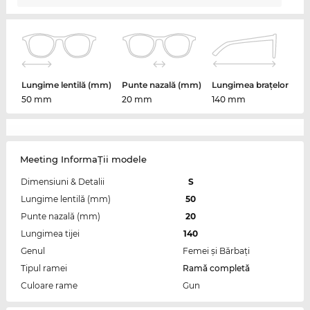
Lungime lentilă (mm)
Punte nazală (mm)
Lungimea brațelor
50 mm
20 mm
140 mm
Meeting InformaŢii modele
Dimensiuni & Detalii
S
Lungime lentilă (mm)
50
Punte nazală (mm)
20
Lungimea tijei
140
Genul
Femei şi Bărbaţi
Tipul ramei
Ramă completă
Culoare rame
Gun