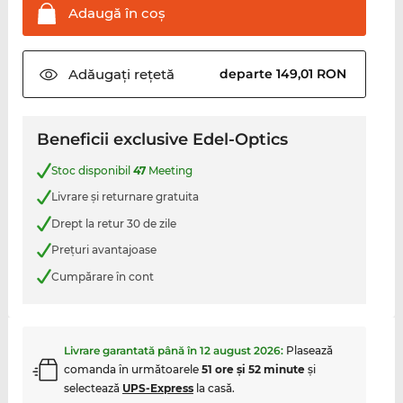
Adaugă în
coş
Adăugați
rețetă
departe 149,01 RON
Beneficii exclusive Edel-Optics
Stoc disponibil
47
Meeting
Livrare şi returnare gratuita
Drept la retur 30 de zile
Preţuri avantajoase
Cumpărare în cont
Livrare garantată până în
12 august 2026
:
Plasează
comanda în următoarele
51 ore şi 52 minute
şi
selectează
UPS-Express
la casă.