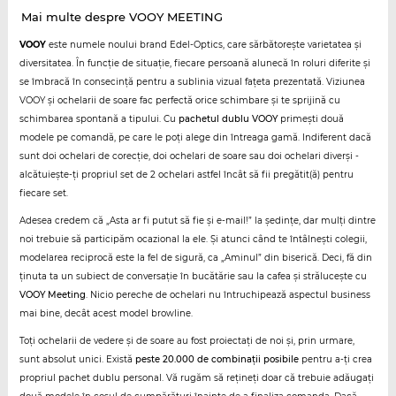
Mai multe despre VOOY MEETING
VOOY
este numele noului brand Edel-Optics, care sărbătorește varietatea și
diversitatea. În funcție de situație, fiecare persoană alunecă în roluri diferite și
se îmbracă în consecință pentru a sublinia vizual fațeta prezentată. Viziunea
VOOY și ochelarii de soare fac perfectă orice schimbare și te sprijină cu
schimbarea spontană a tipului. Cu
pachetul dublu VOOY
primești două
modele pe comandă, pe care le poți alege din întreaga gamă. Indiferent dacă
sunt doi ochelari de corecție, doi ochelari de soare sau doi ochelari diverși -
alcătuiește-ți propriul set de 2 ochelari astfel încât să fii pregătit(ă) pentru
fiecare set.
Adesea credem că „Asta ar fi putut să fie și e-mail!” la ședințe, dar mulți dintre
noi trebuie să participăm ocazional la ele. Și atunci când te întâlnești colegii,
modelarea reciprocă este la fel de sigură, ca „Aminul” din biserică. Deci, fă din
ținuta ta un subiect de conversație în bucătărie sau la cafea și strălucește cu
VOOY Meeting
. Nicio pereche de ochelari nu întruchipează aspectul business
mai bine, decât acest model browline.
Toți ochelarii de vedere și de soare au fost proiectați de noi și, prin urmare,
sunt absolut unici. Există
peste 20.000 de combinații posibile
pentru a-ți crea
propriul pachet dublu personal. Vă rugăm să rețineți doar că trebuie adăugați