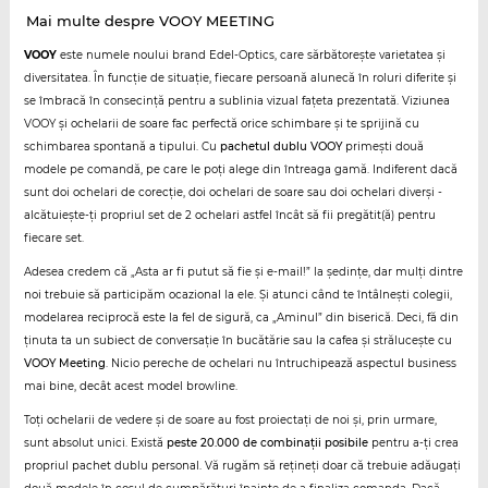
Mai multe despre VOOY MEETING
VOOY
este numele noului brand Edel-Optics, care sărbătorește varietatea și
diversitatea. În funcție de situație, fiecare persoană alunecă în roluri diferite și
se îmbracă în consecință pentru a sublinia vizual fațeta prezentată. Viziunea
VOOY și ochelarii de soare fac perfectă orice schimbare și te sprijină cu
schimbarea spontană a tipului. Cu
pachetul dublu VOOY
primești două
modele pe comandă, pe care le poți alege din întreaga gamă. Indiferent dacă
sunt doi ochelari de corecție, doi ochelari de soare sau doi ochelari diverși -
alcătuiește-ți propriul set de 2 ochelari astfel încât să fii pregătit(ă) pentru
fiecare set.
Adesea credem că „Asta ar fi putut să fie și e-mail!” la ședințe, dar mulți dintre
noi trebuie să participăm ocazional la ele. Și atunci când te întâlnești colegii,
modelarea reciprocă este la fel de sigură, ca „Aminul” din biserică. Deci, fă din
ținuta ta un subiect de conversație în bucătărie sau la cafea și strălucește cu
VOOY Meeting
. Nicio pereche de ochelari nu întruchipează aspectul business
mai bine, decât acest model browline.
Toți ochelarii de vedere și de soare au fost proiectați de noi și, prin urmare,
sunt absolut unici. Există
peste 20.000 de combinații posibile
pentru a-ți crea
propriul pachet dublu personal. Vă rugăm să rețineți doar că trebuie adăugați