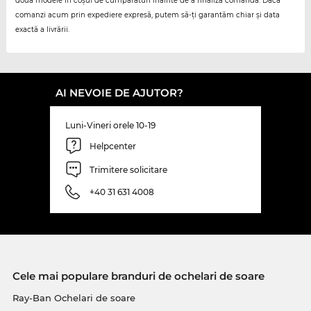
două modele în coșul de cumpărături înainte de a finaliza comanda. Dacă
comanzi acum prin expediere expresă, putem să-ți garantăm chiar și data
exactă a livrării.
AI NEVOIE DE AJUTOR?
Luni-Vineri orele 10-19
Helpcenter
Trimitere solicitare
+40 31 631 4008
Cele mai populare branduri de ochelari de soare
Ray-Ban Ochelari de soare