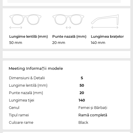
Lungime lentilă (mm)
Punte nazală (mm)
Lungimea brațelor
50 mm
20 mm
140 mm
Meeting InformaŢii modele
Dimensiuni & Detalii
S
Lungime lentilă (mm)
50
Punte nazală (mm)
20
Lungimea tijei
140
Genul
Femei şi Bărbaţi
Tipul ramei
Ramă completă
Culoare rame
Black