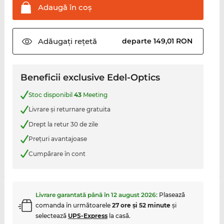
Adaugă în
coş
Adăugați
rețetă
departe 149,01 RON
Beneficii exclusive Edel-Optics
Stoc disponibil
43
Meeting
Livrare şi returnare gratuita
Drept la retur 30 de zile
Preţuri avantajoase
Cumpărare în cont
Livrare garantată până în
12 august 2026
:
Plasează
comanda în următoarele
27 ore şi 52 minute
şi
selectează
UPS-Express
la casă.