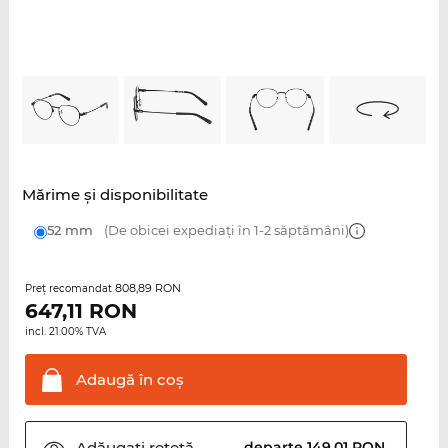
Mărime şi disponibilitate
52 mm
(De obicei expediați în 1-2 săptămâni)
808,89 RON
Preţ recomandat
647,11
RON
incl. 21.00% TVA
Adaugă în
coş
Adăugați
rețetă
departe 149,01 RON