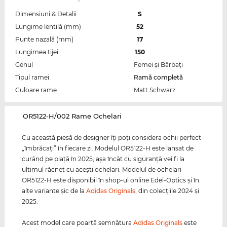
Dimensiuni & Detalii
S
Lungime lentilă (mm)
52
Punte nazală (mm)
17
Lungimea tijei
150
Genul
Femei şi Bărbaţi
Tipul ramei
Ramă completă
Culoare rame
Matt Schwarz
‌OR5122-H/002 Rame Ochelari
Cu această piesă de designer îţi poţi considera ochii perfect
„îmbrăcaţi” în fiecare zi. Modelul OR5122-H este lansat de
curând pe piaţă în 2025, aşa încât cu siguranţă vei fi la
ultimul răcnet cu aceşti ochelari. Modelul de ochelari
OR5122-H este disponibil în shop-ul online Edel-Optics şi în
alte variante şic de la
Adidas Originals
, din colecţiile 2024 şi
2025.
Acest model care poartă semnătura
Adidas Originals
este