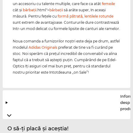
un accesoriu cu talente multiple, care face ca atât
femeile
cât şi
bărbaţii
.html">
bărbaţii
să arăte super, în aceaşi
măsură. Pentru feţele cu
formă pătrată
,
lentilele rotunde
sunt extrem de avantajoase. Contururile dure contrastrează
într-un mod delicat cu formele lipsite de canturi ale ramelor.
Noua comanda a furnizorilor noştri este deja pe drum, astfel
modelul
Adidas Originals
preferat de tine va fi curând pe
stoc. Noi sperăm că preţul incredibil de convenabil va alina
faptul că a trebuit să aştepţi puţin. Cumpărând de pe Edel-
Optics îţi asiguri cel mai bun preţ, pentru că standardul
nostru prioritar este întotdeauna „on Sale”!
Inform
despr
produ
O să-ți placă și aceștia!