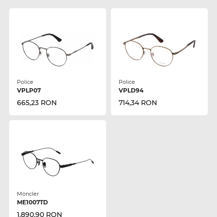
Police
Police
VPLP07
VPLD94
665,23 RON
714,34 RON
Moncler
ME1007TD
1.890,90 RON