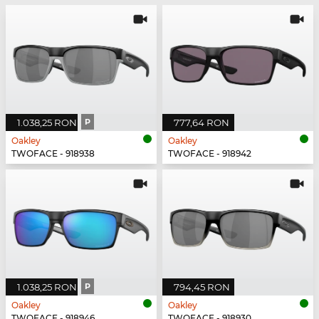
1.038,25 RON
P
777,64 RON
Oakley
Oakley
TWOFACE - 918938
TWOFACE - 918942
1.038,25 RON
P
794,45 RON
Oakley
Oakley
TWOFACE - 918946
TWOFACE - 918930