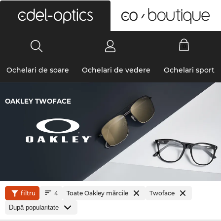
0
Ochelari de soare
Ochelari de vedere
Ochelari sport
OAKLEY TWOFACE
filtru
Toate Oakley mărcile
Twoface
4