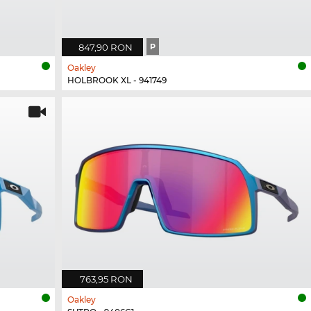
847,90 RON
P
Oakley
HOLBROOK XL - 941749
763,95 RON
Oakley