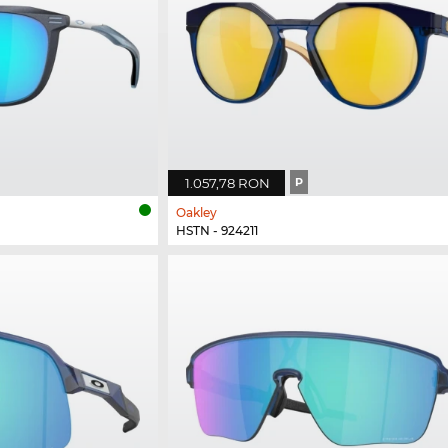
1.057,78 RON
P
Oakley
HSTN - 924211