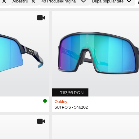
Albastru
763,95 RON
Oakley
SUTRO S - 946202