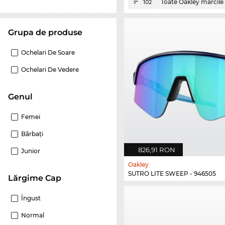
Toate Oakley mărcile
102
Grupa de produse
Ochelari De Soare
Ochelari De Vedere
Genul
Femei
Bărbaţi
826,91 RON
Junior
Oakley
SUTRO LITE SWEEP - 946505
Lărgime Cap
Îngust
Normal