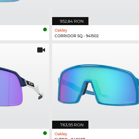
952,84 RON
Oakley
CORRIDOR SQ - 941502
763,95 RON
Oakley