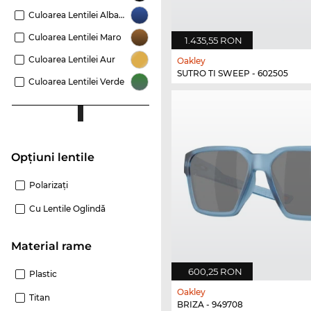
Culoarea Lentilei Albastru
Culoarea Lentilei Maro
1.435,55 RON
Culoarea Lentilei Aur
Oakley
SUTRO TI SWEEP - 602505
Culoarea Lentilei Verde
Opțiuni lentile
Polarizaţi
Cu Lentile Oglindă
Material rame
600,25 RON
Plastic
Oakley
Titan
BRIZA - 949708