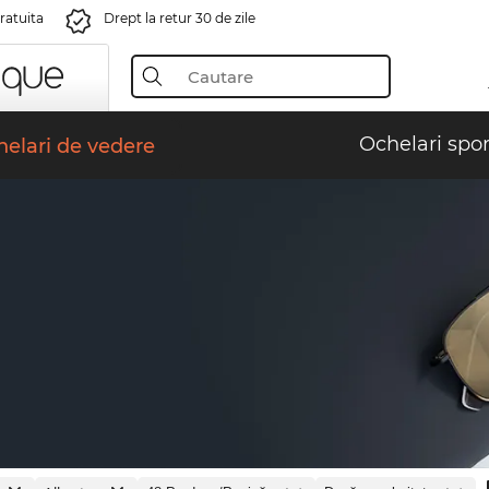
gratuita
Drept la retur 30 de zile
Ochelari spor
elari de vedere