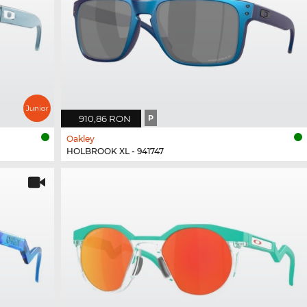
910,86 RON
P
Oakley
HOLBROOK XL - 941747