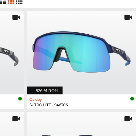
826,91 RON
Oakley
SUTRO LITE - 946306