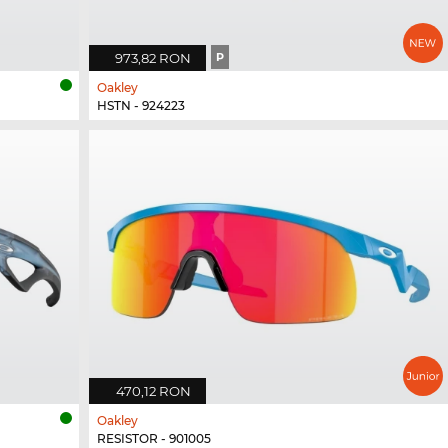
973,82 RON
P
Oakley
HSTN - 924223
470,12 RON
Oakley
RESISTOR - 901005