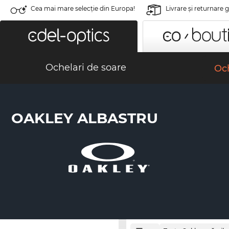
Cea mai mare selecție din Europa!
Livrare şi returnare 
Ochelari de soare
Och
OAKLEY ALBASTRU