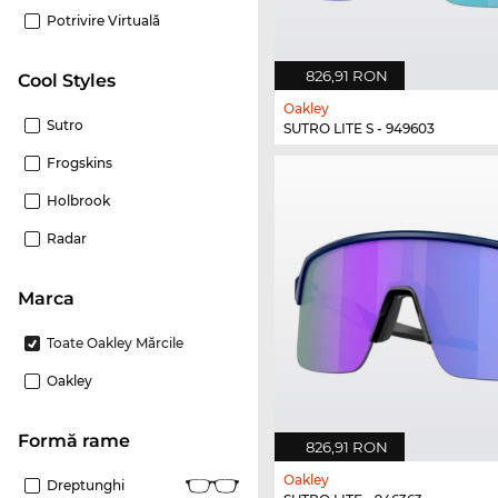
Potrivire Virtuală
826,91 RON
Cool Styles
Oakley
Sutro
SUTRO LITE S - 949603
Frogskins
Holbrook
Radar
marca
Toate Oakley Mărcile
Oakley
Formă rame
826,91 RON
Oakley
Dreptunghi