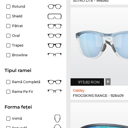
SUTRO LITE - 946363
Rotund
Shield
Pătrat
Oval
Trapez
Browline
Tipul ramei
973,82 RON
P
Ramă Completă
Oakley
Rame Pe Fir
FROGSKINS RANGE - 928409
Forma feței
Inimă