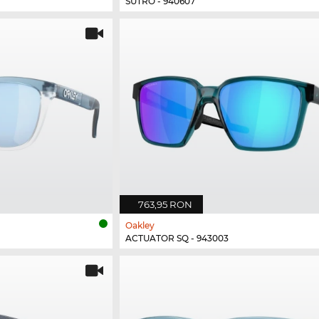
SUTRO - 940607
763,95 RON
Oakley
ACTUATOR SQ - 943003