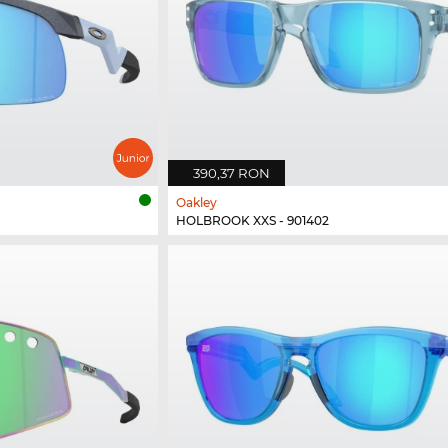
390,37 RON
Oakley
HOLBROOK XXS - 901402