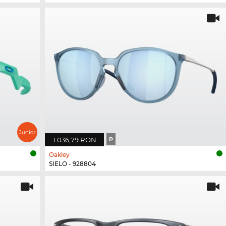
1.036,79 RON
P
Oakley
SIELO - 928804