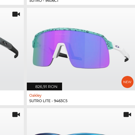
SUTRO - 9406C1
826,91 RON
Oakley
SUTRO LITE - 9463C5