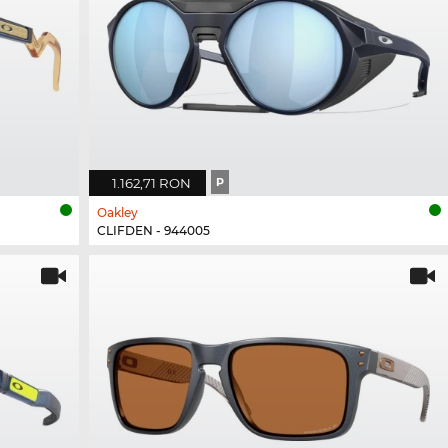
1.162,71 RON
P
Oakley
CLIFDEN - 944005