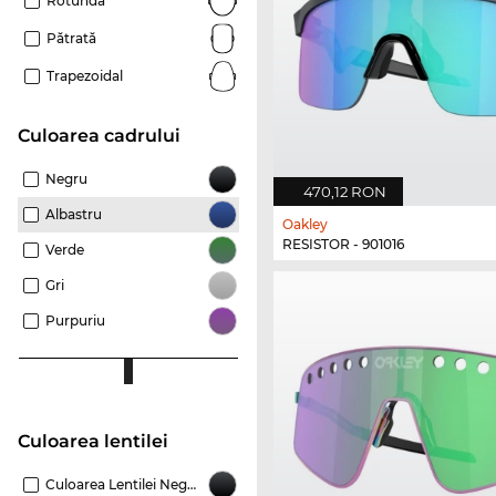
Rotundă
Pătrată
Trapezoidal
Culoarea cadrului
Negru
470,12 RON
Albastru
Oakley
RESISTOR - 901016
Verde
Gri
Purpuriu
Culoarea lentilei
Culoarea Lentilei Negru