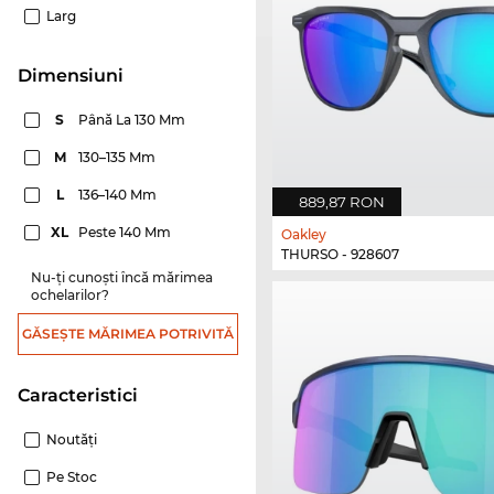
Larg
dimensiuni
S
Până La 130 Mm
M
130–135 Mm
L
136–140 Mm
889,87 RON
XL
Peste 140 Mm
Oakley
THURSO - 928607
Nu-ți cunoști încă mărimea
ochelarilor?
GĂSEȘTE MĂRIMEA POTRIVITĂ
Caracteristici
Noutăţi
Pe Stoc