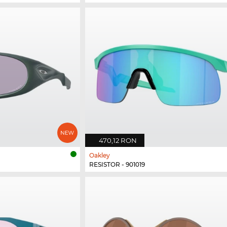
470,12 RON
Oakley
RESISTOR - 901019