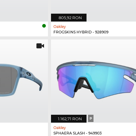
805,92 RON
Oakley
FROGSKINS HYBRID - 928909
1.162,71 RON
P
Oakley
SPHAERA SLASH - 949903