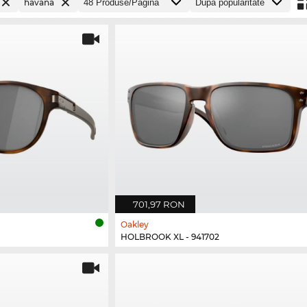
havana
701,97 RON
Oakley
HOLBROOK XL - 941702