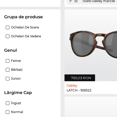
Toate Oakley mărcile
52
Grupa de produse
Ochelari De Soare
Ochelari De Vedere
Genul
Femei
Bărbaţi
765,03 RON
Junior
Oakley
LATCH - 926522
Lărgime Cap
Îngust
Normal