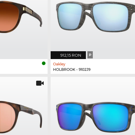
912,15 RON
P
Oakley
HOLBROOK - 9102J9