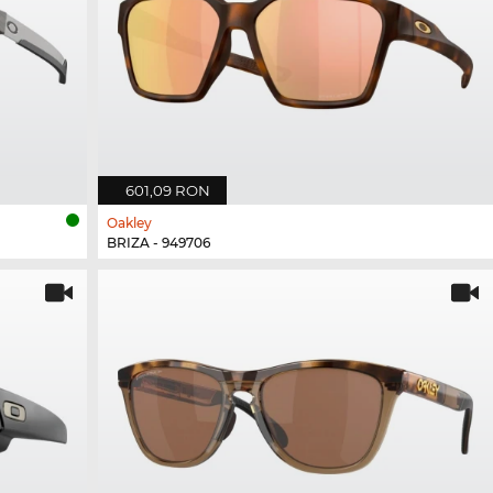
601,09 RON
Oakley
BRIZA - 949706