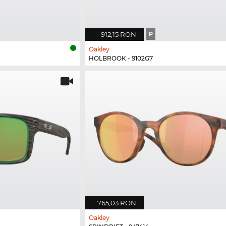
912,15 RON
P
Oakley
HOLBROOK - 9102G7
765,03 RON
Oakley