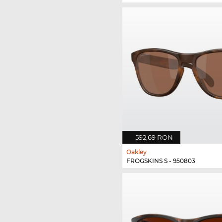
592,69 RON
Oakley
FROGSKINS S - 950803