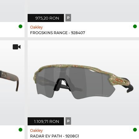
975,20 RON
P
Oakley
FROGSKINS RANGE - 928407
1.109,71 RON
P
Oakley
RADAR EV PATH - 9208G1