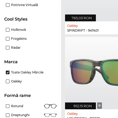
Potrivire Virtuală
765,03 RON
Cool Styles
Oakley
Holbrook
SPINDRIFT - 947401
Frogskins
Radar
marca
Toate Oakley Mărcile
Oakley
Formă rame
912,15 RON
P
Rotund
Oakley
Dreptunghi