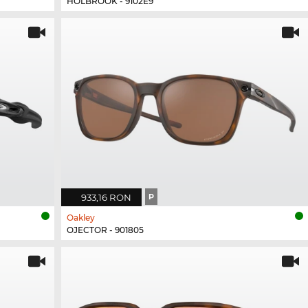
HOLBROOK - 9102E9
933,16 RON
P
Oakley
OJECTOR - 901805