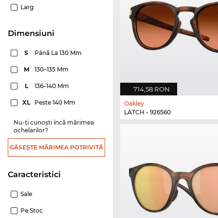
Larg
dimensiuni
S
Până La 130 Mm
M
130–135 Mm
L
136–140 Mm
714,58 RON
XL
Peste 140 Mm
Oakley
LATCH - 926560
Nu-ți cunoști încă mărimea
ochelarilor?
GĂSEȘTE MĂRIMEA POTRIVITĂ
Caracteristici
Sale
Pe Stoc