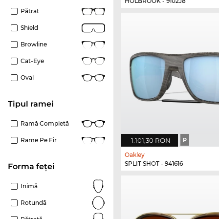
HOLBROOK - 9102J8
Pătrat
Shield
Browline
Cat-Eye
Oval
Tipul ramei
Ramă Completă
1.101,30 RON
P
Rame Pe Fir
Oakley
SPLIT SHOT - 941616
Forma feței
Inimă
Rotundă