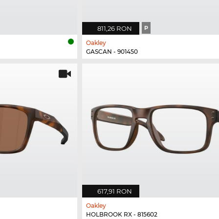
811,26 RON
P
Oakley
GASCAN - 901450
617,91 RON
Oakley
HOLBROOK RX - 815602