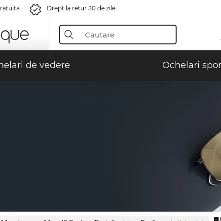
gratuita
Drept la retur 30 de zile
elari de vedere
Ochelari spor