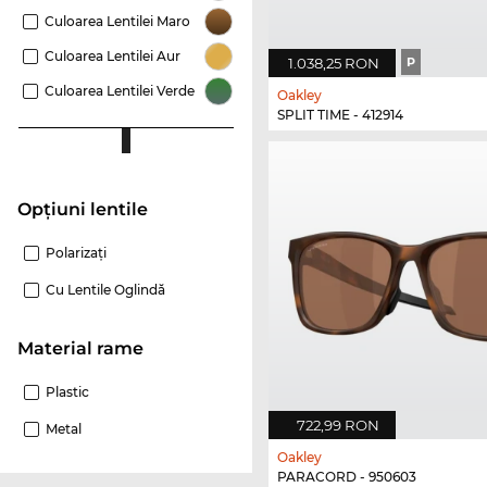
Culoarea Lentilei Maro
Culoarea Lentilei Aur
1.038,25 RON
P
Culoarea Lentilei Verde
Oakley
SPLIT TIME - 412914
Opțiuni lentile
Polarizaţi
Cu Lentile Oglindă
Material rame
Plastic
722,99 RON
Metal
Oakley
PARACORD - 950603