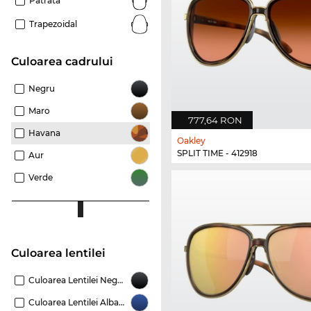
Pătrată
Trapezoidal
Culoarea cadrului
Negru
Maro
777,64 RON
Havana
Oakley
SPLIT TIME - 412918
Aur
Verde
Culoarea lentilei
Culoarea Lentilei Negru
Culoarea Lentilei Albastru