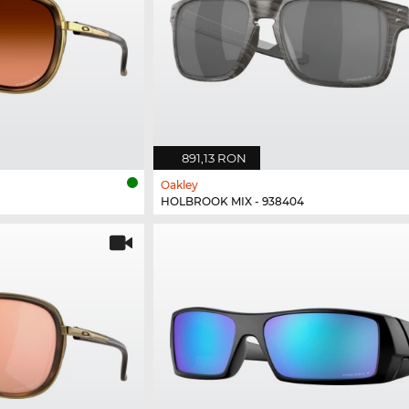
891,13 RON
Oakley
HOLBROOK MIX - 938404