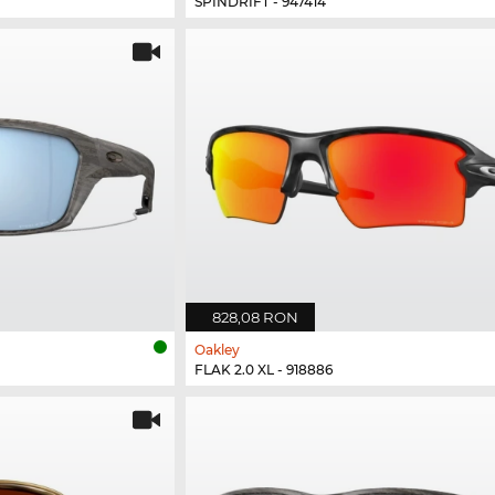
SPINDRIFT - 947414
828,08 RON
Oakley
FLAK 2.0 XL - 918886