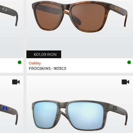
601,09 RON
Oakley
FROGSKINS - 9013C5