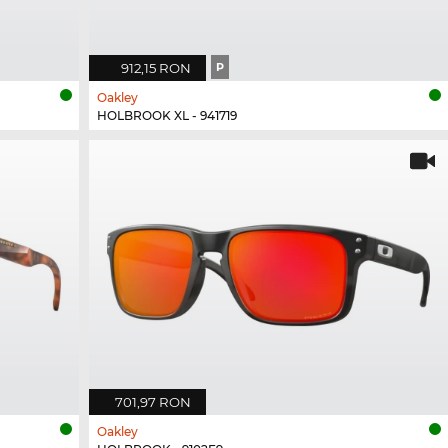
912,15 RON
P
Oakley
HOLBROOK XL - 941719
701,97 RON
Oakley