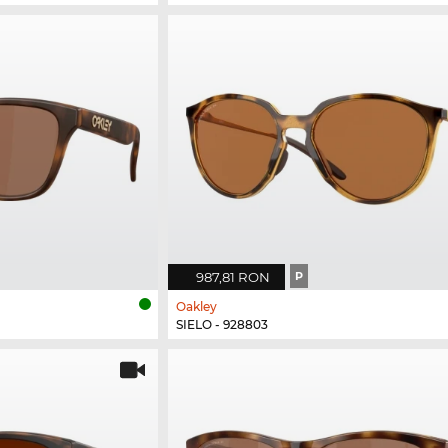
987,81 RON
P
Oakley
SIELO - 928803