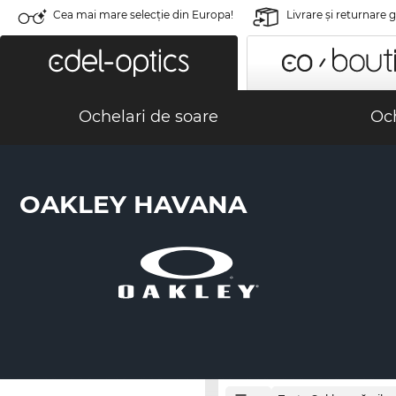
Cea mai mare selecție din Europa!
Livrare şi returnare 
Ochelari de soare
Och
OAKLEY HAVANA