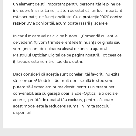
un element de stil important pentru personalităţile pline de
încredere în sine. La noi, alături de estetică, un loc important
este ocupat şi de funcţionalitate! Cu o
protecţie 100% contra
razelor
UV
a ochilor tăi, acum poate răsării şi soarele.
În cazul în care vei da clic pe butonul „Comandă cu lentile
de vedere“, îţi vom trimitele lentilele în nuanţa originală sau
vom ţine cont de culoarea aleasă de tine cu ajutorul
Maistrului Optician Digital de pe pagina noastră. Tot ceea ce
îţi trebuie este numărul tău de dioptrii.
Dacă consideri că aceştia sunt ochelarii tăi favoriţi, nu ezita
să-i comanzi! Modelul tău mult dorit se află în stoc şi noi
putem să-l expediem numaidecât, pentru un preţ super
convenabil, aşa cu găseşti doar la Edel-Optics. Ia o decizie
acum şi profită de rabatul tău exclusiv, pentru că acum
acest model este la reducere! Numai în limita stocului
disponibil.