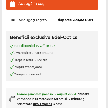
Adaugă în
coş
Adăugați
rețetă
departe 299,02 RON
Beneficii exclusive Edel-Optics
Stoc disponibil
50
Office Sun
Livrare şi returnare gratuita
Drept la retur 30 de zile
Preţuri avantajoase
Cumpărare în cont
Livrare garantată până în
12 august 2026
:
Plasează
comanda în următoarele
68 ore şi 12 minute
şi
selectează
UPS-Express
la casă.