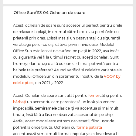
‌Office Sun/113-04 Ochelari de soare
Aceşti ochelari de soare sunt accesoriul perfect pentru orele
de relaxare la plajă, în drumul către birou sau plimbările cu
prietenii prin oraş. Există însă şi un dezavantaj: cu siguranţă
vei atrage pe ici-colo şi câteva priviri invidioase. Modelul
Office Sun este lansat de curând pe piaţă în 2022, aşa încât
cu siguranţă vei fi la ultimul răcnet cu aceşti ochelari. Sunt
frumoşi, dar totuşi o altă culoare ar fi mai potrivită pentru
hainele tale preferate? Atunci verifică şi celelalte variante ale
modelului Office Sun din sortimentul nostru de la
VOOY by
edel-optics
, din 2021 şi 2022.
Aceşti Ochelari de soare sunt atât pentru
femei
cât şi pentru
bărbaţi
un accesoriu care garantează un look şi o vedere
impecabilă.
Semiramele
clasice îţi va accentua şi mai mult
ţinuta, însă fără a lăsa neobservat accesoriul de pe chip.
Astfel, acest model este extrem de versatil, fiind uşor de
potrivit la orice ţinută. Ochelarii cu
formă pătrată
accentuează şi mai mult forma chipului şi se dovedesc a fi