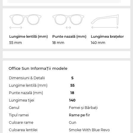
Lungime lentilă (mm)
Punte nazală (mm)
Lungimea brațelor
55 mm
18 mm
140 mm
Office Sun InformaŢii modele
Dimensiuni & Detalii
S
Lungime lentilă (mm)
55
Punte nazală (mm)
18
Lungimea tijei
140
Genul
Femei şi Bărbaţi
Tipul ramei
Rame pe fir
Culoare rame
Gun
Culoarea lentilei
Smoke With Blue Revo