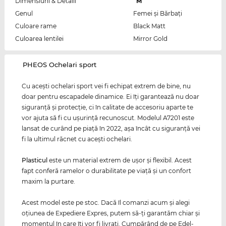
Dimensiuni & Detalii
M
Genul
Femei şi Bărbaţi
Culoare rame
Black Matt
Culoarea lentilei
Mirror Gold
‌PHEOS Ochelari sport
Cu aceşti ochelari sport vei fi echipat extrem de bine, nu
doar pentru escapadele dinamice. Ei îţi garantează nu doar
siguranţă şi protecţie, ci în calitate de accesoriu aparte te
vor ajuta să fi cu uşurinţă recunoscut. Modelul A7201 este
lansat de curând pe piaţă în 2022, aşa încât cu siguranţă vei
fi la ultimul răcnet cu aceşti ochelari.
Plasticul
este un material extrem de uşor şi flexibil. Acest
fapt conferă ramelor o durabilitate pe viaţă şi un confort
maxim la purtare.
Acest model este pe stoc. Dacă îl comanzi acum şi alegi
oţiunea de Expediere Expres, putem să-ţi garantăm chiar şi
momentul în care îţi vor fi livraţi. Cumpărând de pe Edel-