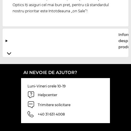
Optics îţi asiguri cel mai bun preţ, pentru că standardul
nostru prioritar este întotdeauna „on Sale”!
Inform
despr
produ
AI NEVOIE DE AJUTOR?
Luni-Vineri orele 10-19
Helpcenter
Trimitere solicitare
+40 31 631 4008