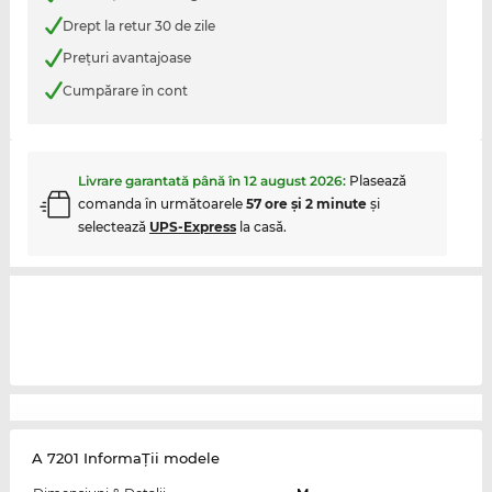
Drept la retur 30 de zile
Preţuri avantajoase
Cumpărare în cont
Livrare garantată până în
12 august 2026
:
Plasează
comanda în următoarele
57 ore şi 2 minute
şi
selectează
UPS-Express
la casă.
A 7201 InformaŢii modele