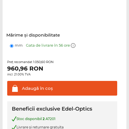
Mărime şi disponibilitate
mm
Gata de livrare în 56 ore
1.050,60 RON
Preţ recomandat
960,96
RON
incl. 21.00% TVA
Adaugă în
coş
Beneficii exclusive Edel-Optics
Stoc disponibil
2
A7201
Livrare şi returnare gratuita