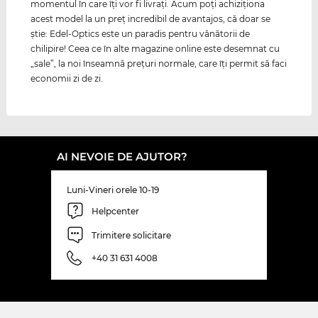
momentul în care îţi vor fi livraţi. Acum poţi achiziţiona
acest model la un preţ incredibil de avantajos, că doar se
ştie: Edel-Optics este un paradis pentru vânătorii de
chilipire! Ceea ce în alte magazine online este desemnat cu
„sale”, la noi înseamnă preţuri normale, care îţi permit să faci
economii zi de zi.
AI NEVOIE DE AJUTOR?
Luni-Vineri orele 10-19
Helpcenter
Trimitere solicitare
+40 31 631 4008