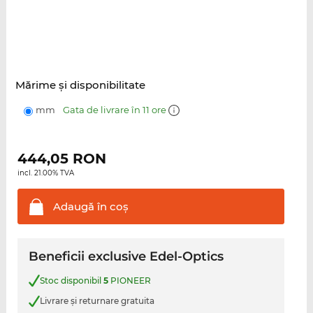
Mărime şi disponibilitate
mm
Gata de livrare în 11 ore
444,05
RON
incl. 21.00% TVA
Adaugă în
coş
Beneficii exclusive Edel-Optics
Stoc disponibil
5
PIONEER
Livrare şi returnare gratuita