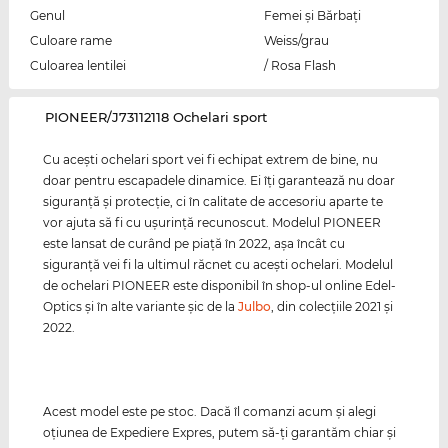
Genul
Femei şi Bărbaţi
Culoare rame
Weiss/grau
Culoarea lentilei
/ Rosa Flash
‌PIONEER/J73112118 Ochelari sport
Cu aceşti ochelari sport vei fi echipat extrem de bine, nu
doar pentru escapadele dinamice. Ei îţi garantează nu doar
siguranţă şi protecţie, ci în calitate de accesoriu aparte te
vor ajuta să fi cu uşurinţă recunoscut. Modelul PIONEER
este lansat de curând pe piaţă în 2022, aşa încât cu
siguranţă vei fi la ultimul răcnet cu aceşti ochelari. Modelul
de ochelari PIONEER este disponibil în shop-ul online Edel-
Optics şi în alte variante şic de la
Julbo
, din colecţiile 2021 şi
2022.
Acest model este pe stoc. Dacă îl comanzi acum şi alegi
oţiunea de Expediere Expres, putem să-ţi garantăm chiar şi