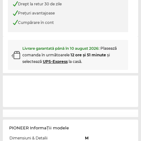
Drept la retur 30 de zile
Preţuri avantajoase
Cumpărare în cont
Livrare garantată până în
10 august 2026
:
Plasează
comanda în următoarele
12 ore şi 51 minute
şi
selectează
UPS-Express
la casă.
PIONEER InformaŢii modele
Dimensiuni & Detalii
M