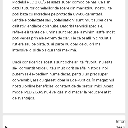
Modelul PLD 2168/S se aşază super comod pe nas! Ca și în
cazul tuturor ochelarilor de soare din magazinul nostru, te
poți baza cu încredere pe
protecția
UV400
garantată.
Lentilele
polarizate
sau „
polarisation
“ sunt mult superioare
calitativ lentilelor obişnuite. Datorită tehnicii speciale,
reflexele iritante de lumină sunt reduse la minim, astfel încât
poţi vedea prin ele extrem de clar. Fie că te afli în circulaţia
rutieră sau pe pistă, tu ai parte nu doar de culori mai
intensive, ci şi de o siguranţă maximă.
Dacă consideri că aceştia sunt ochelarii tăi favoriţi, nu ezita
să-i comanzi! Modelul tău mult dorit se află în stoc şi noi
putem să-l expediem numaidecât, pentru un preţ super
convenabil, aşa cu găseşti doar la Edel-Optics. În magazinul
nostru online beneficiezi constant de de preţuri mici. Acest
model PLD 2168/S nu-l vei găsi nici măcar la reducere atât
de avantajos.
Inform
despr