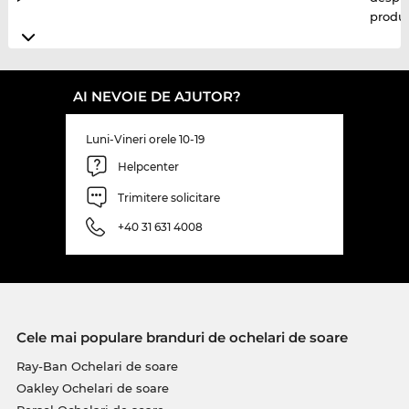
produ
AI NEVOIE DE AJUTOR?
Luni-Vineri orele 10-19
Helpcenter
Trimitere solicitare
+40 31 631 4008
Cele mai populare branduri de ochelari de soare
Ray-Ban Ochelari de soare
Oakley Ochelari de soare