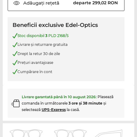
Adăugați
rețetă
departe 299,02 RON
Beneficii exclusive Edel-Optics
Stoc disponibil
3
PLD 2168/S
Livrare şi returnare gratuita
Drept la retur 30 de zile
Preţuri avantajoase
Cumpărare în cont
Livrare garantată până în
10 august 2026
:
Plasează
comanda în următoarele
3 ore şi 38 minute
şi
selectează
UPS-Express
la casă.