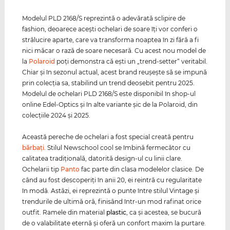
Modelul PLD 2168/S reprezintă o adevărată sclipire de
fashion, deoarece aceşti ochelari de soare îţi vor conferi o
strălucire aparte, care va transforma noaptea în zi fără a fi
nici măcar o rază de soare necesară. Cu acest nou model de
la
Polaroid
poţi demonstra că eşti un „trend-setter“ veritabil.
Chiar şi în sezonul actual, acest brand reuşeşte să se impună
prin colecţia sa, stabilind un trend deosebit pentru 2025.
Modelul de ochelari PLD 2168/S este disponibil în shop-ul
online Edel-Optics şi în alte variante şic de la Polaroid, din
colecţiile 2024 şi 2025.
Această pereche de ochelari a fost special creată pentru
bărbaţi
. Stilul Newschool cool se îmbină fermecător cu
calitatea tradiţională, datorită design-ul cu linii clare.
Ochelarii tip
Panto
fac parte din clasa modelelor clasice. De
când au fost descoperiţi în anii 20, ei reintră cu regularitate
în modă. Astăzi, ei reprezintă o punte între stilul Vintage şi
trendurile de ultimă oră, finisând într-un mod rafinat orice
outfit. Ramele din material
plastic
, ca şi acestea, se bucură
de o valabilitate eternă şi oferă un confort maxim la purtare.