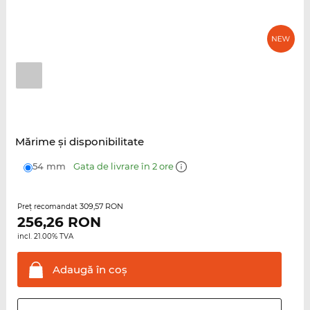
Mărime şi disponibilitate
54 mm
Gata de livrare în 2 ore
309,57 RON
Preţ recomandat
256,26
RON
incl. 21.00% TVA
Adaugă în
coş