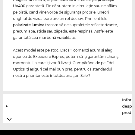
UV400
garantată. Fie că suntem în circulaţie sau ne aflăm
pe pistă, când vine vorba de siguranţa proprie, uneori
unghiul de vizualizare are un rol decisiv. Prin lentilele
polarizate
lumina
transmisă de suprafeţele reflectorizante,
precum apa, sticla sau zăpada, este respinsă. Astfel este
garantată cea mai bună vizibilitate.
Acest model este pe stoc. Dacă îl comanzi acum şi alegi
oţiunea de Expediere Expres, putem să-ţi garantăm chiar şi
momentul în care îţi vor fi livraţi. Cumpărând de pe Edel-
Optics îţi asiguri cel mai bun preţ, pentru că standardul
nostru prioritar este întotdeauna „on Sale”!
Inform
despr
produ