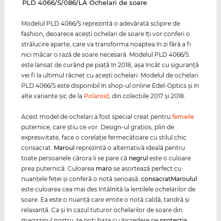
‌PLD 4066/S/086/LA Ochelari de soare
Modelul PLD 4066/S reprezintă o adevărată sclipire de
fashion, deoarece aceşti ochelari de soare îţi vor conferi o
strălucire aparte, care va transforma noaptea în zi fără a fi
nici măcar o rază de soare necesară. Modelul PLD 4066/S
este lansat de curând pe piaţă în 2018, aşa încât cu siguranţă
vei fi la ultimul răcnet cu aceşti ochelari. Modelul de ochelari
PLD 4066/S este disponibil în shop-ul online Edel-Optics şi în
alte variante şic de la
Polaroid
, din colecţiile 2017 şi 2018.
Acest model de ochelari a fost special creat pentru
femeile
puternice, care ştiu ce vor. Design-ul graţios, plin de
expresivitate, face o corelaţie fermecătoare cu stilul chic
consacrat.
Maroul
reprezintă o alternativă ideală pentru
toate persoanele cărora li se pare că
negrul
este o culoare
prea puternică. Culoarea
maro
se asortează perfect cu
nuanţele feţei şi conferă o notă serioasă.
consacrat
Maro
ulul
este culoarea cea mai des întâlnită la lentilele ochelarilor de
soare. Ea este o nuanţă care emite o notă caldă, tandră şi
relaxantă. Ca și în cazul tuturor ochelarilor de soare din
magazinul nostru, te poți baza cu încredere pe
protecția