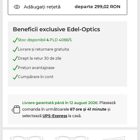
Adăugați
rețetă
departe 299,02 RON
Beneficii exclusive Edel-Optics
Stoc disponibil
4
PLD 4066/S
Livrare şi returnare gratuita
Drept la retur 30 de zile
Preţuri avantajoase
Cumpărare în cont
Livrare garantată până în
12 august 2026
:
Plasează
comanda în următoarele
67 ore şi 41 minute
şi
selectează
UPS-Express
la casă.