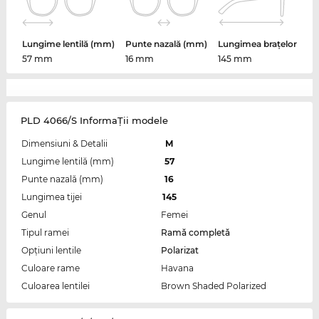
Lungime lentilă (mm)
Punte nazală (mm)
Lungimea brațelor
57 mm
16 mm
145 mm
PLD 4066/S InformaŢii modele
Dimensiuni & Detalii
M
Lungime lentilă (mm)
57
Punte nazală (mm)
16
Lungimea tijei
145
Genul
Femei
Tipul ramei
Ramă completă
Opțiuni lentile
Polarizat
Culoare rame
Havana
Culoarea lentilei
Brown Shaded Polarized