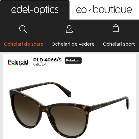
0
Ochelari de soare
Ochelari de vedere
Ochelari sport
PLD 4066/S
Polarized
086/LA