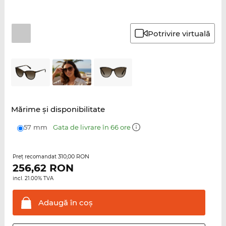
Potrivire virtuală
Mărime şi disponibilitate
57 mm
Gata de livrare în 66 ore
310,00 RON
Preţ recomandat
256,62
RON
incl. 21.00% TVA
Adaugă în
coş