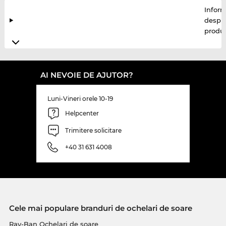
Inform
despr
produ
AI NEVOIE DE AJUTOR?
Luni-Vineri orele 10-19
Helpcenter
Trimitere solicitare
+40 31 631 4008
Cele mai populare branduri de ochelari de soare
Ray-Ban Ochelari de soare