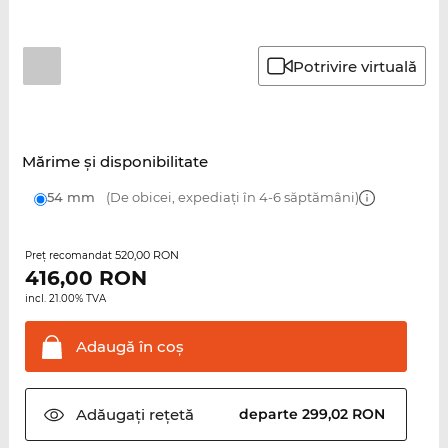
Potrivire virtuală
Mărime şi disponibilitate
54 mm
(De obicei, expediați în 4-6 săptămâni)
520,00 RON
Preţ recomandat
416,00
RON
incl. 21.00% TVA
Adaugă în
coş
Adăugați
rețetă
departe 299,02 RON