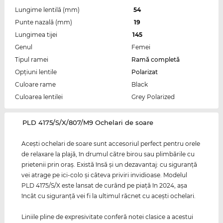
Lungime lentilă (mm)
54
Punte nazală (mm)
19
Lungimea tijei
145
Genul
Femei
Tipul ramei
Ramă completă
Opțiuni lentile
Polarizat
Culoare rame
Black
Culoarea lentilei
Grey Polarized
‌PLD 4175/S/X/807/M9 Ochelari de soare
Aceşti ochelari de soare sunt accesoriul perfect pentru orele
de relaxare la plajă, în drumul către birou sau plimbările cu
prietenii prin oraş. Există însă şi un dezavantaj: cu siguranţă
vei atrage pe ici-colo şi câteva priviri invidioase. Modelul
PLD 4175/S/X este lansat de curând pe piaţă în 2024, aşa
încât cu siguranţă vei fi la ultimul răcnet cu aceşti ochelari.
Liniile pline de expresivitate conferă notei clasice a acestui