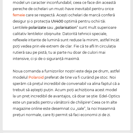
model un caracter inconfundabil, ceea ce face din această
pereche de ochelari un must-have inevitabil pentru orice
femeie
care se respectă. Aceşti ochelari de marcă conferă
desigur şi o protecţia
UV400
optimă pentru ochii tăi.
Lentilele
polarizate
sau „
polarisation
“ sunt mult superioare
calitativ lentilelor obişnuite. Datorită tehnicii speciale,
reflexele iritante de lumină sunt reduse la minim, astfel încât
poţi vedea prin ele extrem de clar. Fie că te afli în circulaţia
rutieră sau pe pistă, tu ai parte nu doar de culori mai
intensive, ci şi de o siguranţă maximă.
Noua comanda a furnizorilor noştri este deja pe drum, astfel
modelul
Polaroid
preferat de tine va fi curând pe stoc. Noi
sperăm că preţul incredibil de convenabil va alina faptul că a
trebuit să aştepţi puţin. Acum poţi achiziţiona acest model
la un preţ incredibil de avantajos, că doar se ştie: Edel-Optics
este un paradis pentru vânătorii de chilipire! Ceea ce în alte
magazine online este desemnat cu „sale”, la noi înseamnă
preţuri normale, care îţi permit să faci economii zi de zi.