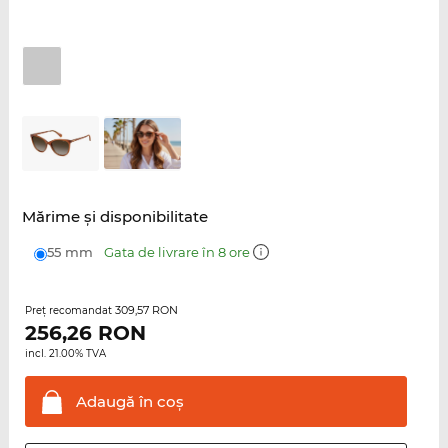
Mărime şi disponibilitate
55 mm
Gata de livrare în 8 ore
309,57 RON
Preţ recomandat
256,26
RON
incl. 21.00% TVA
Adaugă în
coş