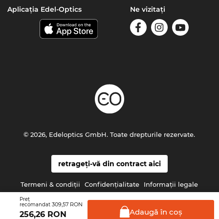
Aplicația Edel-Optics
Ne vizitați
© 2026, Edeloptics GmbH. Toate drepturile rezervate.
retrageți-vă din contract aici
Termeni & condiţii
Confidenţialitate
Informaţii legale
Preţ
309,57 RON
recomandat
Adaugă în
coş
256,26
RON