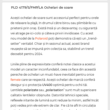
‌PLD 4179/S/FMP/LA Ochelari de soare
Aceşti ochelari de soare sunt accesoriul perfect pentru orele
de relaxare la plajă, în drumul către birou sau plimbările cu
prietenii prin oraş. Există însă şi un dezavantaj: cu siguranţă
vei atrage pe ici-colo şi câteva priviri invidioase. Cu acest
nou model de la
Polaroid
poţi demonstra că eşti un „trend-
setter“ veritabil. Chiar şi în sezonul actual, acest brand
reuşeşte să se impună prin colecţia sa, stabilind un trend
deosebit pentru 2024.
Liniile pline de expresivitate conferă notei clasice a acestui
model un caracter inconfundabil, ceea ce face din această
pereche de ochelari un must-have inevitabil pentru orice
femeie
care se respectă. Aceşti ochelari de marcă conferă
desigur şi o protecţia
UV400
optimă pentru ochii tăi.
Lentilele
polarizate
sau „
polarisation
“ sunt mult superioare
calitativ lentilelor obişnuite. Datorită tehnicii speciale,
reflexele iritante de lumină sunt reduse la minim, astfel încât
poţi vedea prin ele extrem de clar. Fie că te afli în circulaţia