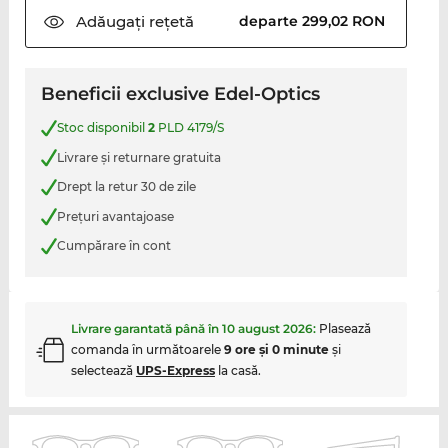
Adăugați
rețetă
departe 299,02 RON
Beneficii exclusive Edel-Optics
Stoc disponibil
2
PLD 4179/S
Livrare şi returnare gratuita
Drept la retur 30 de zile
Preţuri avantajoase
Cumpărare în cont
Livrare garantată până în
10 august 2026
:
Plasează
comanda în următoarele
9 ore şi 0 minute
şi
selectează
UPS-Express
la casă.