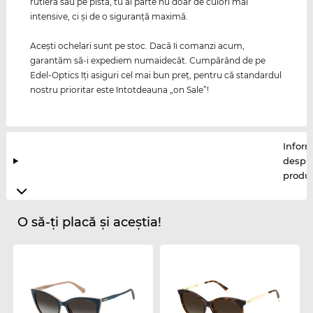
rutieră sau pe pistă, tu ai parte nu doar de culori mai
intensive, ci şi de o siguranţă maximă.
Aceşti ochelari sunt pe stoc. Dacă îi comanzi acum,
garantăm să-i expediem numaidecât. Cumpărând de pe
Edel-Optics îţi asiguri cel mai bun preţ, pentru că standardul
nostru prioritar este întotdeauna „on Sale”!
Inform
despr
produ
O să-ți placă și aceștia!