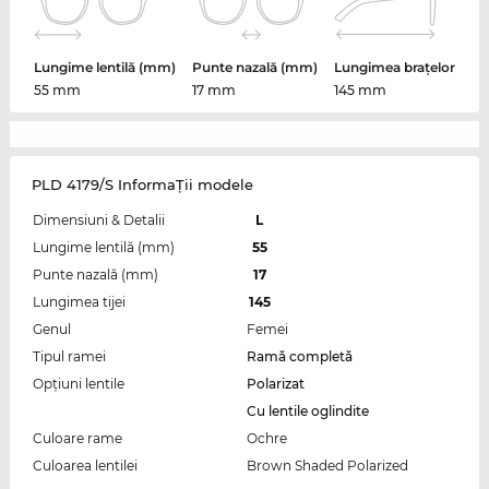
Lungime lentilă (mm)
Punte nazală (mm)
Lungimea brațelor
55 mm
17 mm
145 mm
PLD 4179/S InformaŢii modele
Dimensiuni & Detalii
L
Lungime lentilă (mm)
55
Punte nazală (mm)
17
Lungimea tijei
145
Genul
Femei
Tipul ramei
Ramă completă
Opțiuni lentile
Polarizat
Cu lentile oglindite
Culoare rame
Ochre
Culoarea lentilei
Brown Shaded Polarized