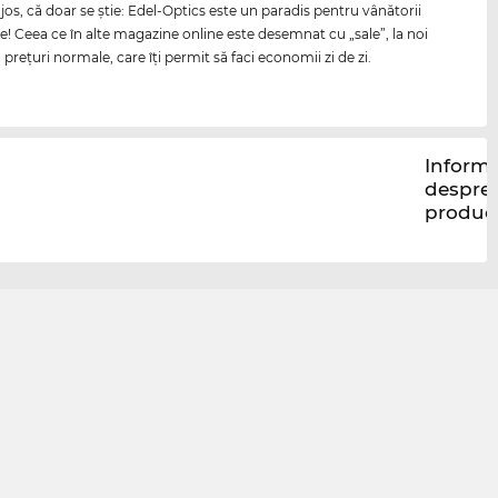
jos, că doar se ştie: Edel-Optics este un paradis pentru vânătorii
re! Ceea ce în alte magazine online este desemnat cu „sale”, la noi
reţuri normale, care îţi permit să faci economii zi de zi.
Informa
despre
produc