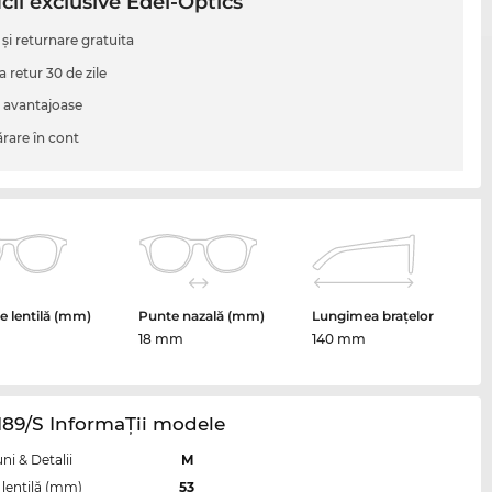
cii exclusive Edel-Optics
 şi returnare gratuita
a retur 30 de zile
i avantajoase
are în cont
 lentilă (mm)
Punte nazală (mm)
Lungimea brațelor
18 mm
140 mm
89/S InformaŢii modele
i & Detalii
M
lentilă (mm)
53