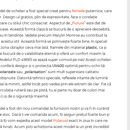
el de ochelari a fost special creat pentru
femeile
puternice, care
r. Design-ul graţios, plin de expresivitate, face o corelaţie
are cu stilul chic consacrat. Aspectul de „
fluture
” este dat de
oase. Această formă clasică se bucură de o apreciere deosebită,
eu în tendinţe. Vedete precum Marylin Monroe au contribuit la
cestui stil. Această formă se potriveşte foarte bine, în special
u zona obrajilor ceva mai lată. Ramele din material
plastic
, ca şi
se bucură de o valabilitate eternă şi oferă un confort maxim la
Modelul PLD 4189/S se aşază super comod pe nas! Aceşti ochelari
conferă desigur şi o protecţia
UV400
optimă pentru ochii tăi.
polarizate
sau „
polarisation
“ sunt mult superioare calitativ
 obişnuite. Datorită tehnicii speciale, reflexele iritante de lumină
e la minim, astfel încât poţi vedea prin ele extrem de clar. Fie că
 circulaţia rutieră sau pe pistă, tu ai parte nu doar de culori mai
 ci şi de o siguranţă maximă.
l a fost din nou comandat la furnizorii noştri şi va fi în curând
e stoc. Dacă îi vei comanda acum, îţi asiguri preţul foarte bun şi
că îţi vom expedia acest model
Polaroid
exact în ziua în care ne
ă livraţi. Acum poţi achiziţiona acest model la un preţ incredibil