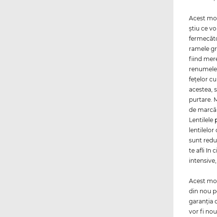
Acest mod
ştiu ce vo
fermecăto
ramele gr
fiind mer
renumele a
feţelor c
acestea, 
purtare. 
de marcă 
Lentilele
lentilelor
sunt redus
te afli în
intensive,
Acest mode
din nou p
garanţia 
vor fi nou