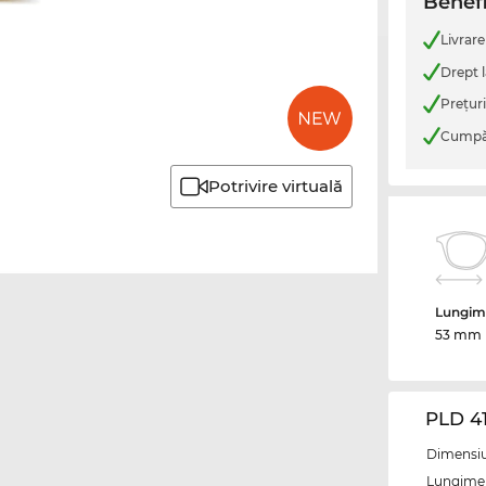
Benefi
Livrare
Drept l
Preţur
Cumpăr
Potrivire virtuală
Lungime
53 mm
PLD 41
Dimensiun
Lungime 