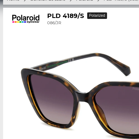
PLD 4189/S
Polarized
086/JR