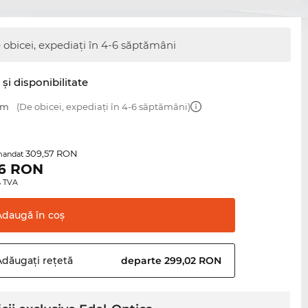
 obicei, expediați în 4-6 săptămâni
şi disponibilitate
mm
(De obicei, expediați în 4-6 săptămâni)
309,57 RON
mandat
6
RON
0% TVA
Adaugă în
coş
Adăugați
rețetă
departe 299,02 RON