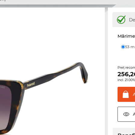
De
Mărime 
53 
Preţ reco
256,2
incl. 21.0