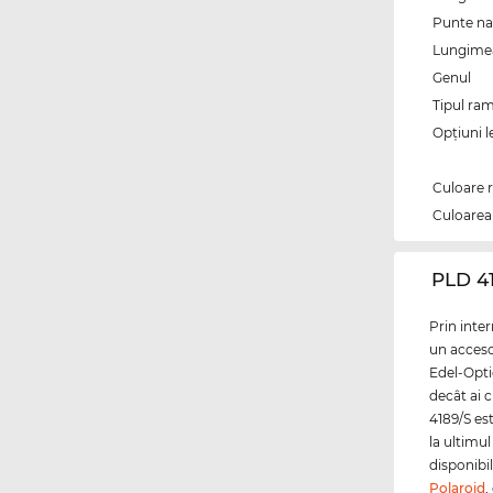
Punte na
Lungimea 
Genul
Tipul ram
Opțiuni l
Culoare 
Culoarea 
‌PLD 4
Prin inte
un accesor
Edel-Opti
decât ai c
4189/S est
la ultimu
disponibil
Polaroid
,