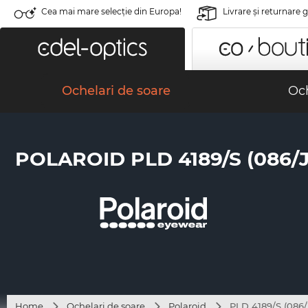
Cea mai mare selecție din Europa!
Livrare şi returnare 
Ochelari de soare
Och
POLAROID PLD 4189/S (086/
Home
Ochelari de soare
Polaroid
PLD 4189/S (086/