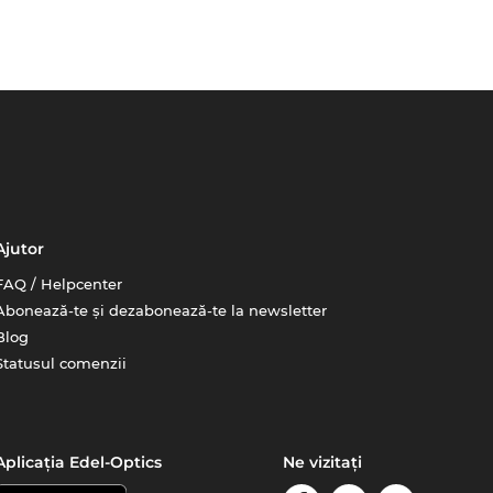
Ajutor
FAQ / Helpcenter
Abonează-te și dezabonează-te la newsletter
Blog
Statusul comenzii
Aplicația Edel-Optics
Ne vizitați