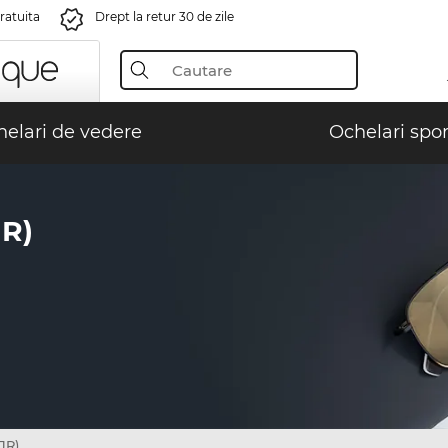
gratuita
Drept la retur 30 de zile
elari de vedere
Ochelari spor
JR)
JR)