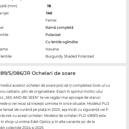
zală (mm)
18
tijei
140
Femei
ei
Ramă completă
entile
Polarizat
Cu lentile oglindite
rame
Havana
lentilei
Burgundy Shaded Polarized
189/S/086/JR Ochelari de soare
rmediul acestor ochelari de soare poţi să-ţi completezi look-ul cu
iu calitativ, plin de originalitate. Exact în spiritul motto-ului
cs „SEE AND BE SEEN“ te vei regăsi mai aproape de staruri
rede şi vei reuşi să trezeşti uimirea în orice situaţie. Modelul PLD
e lansat de curând pe piaţă în 2025, aşa încât cu siguranţă vei fi
l răcnet cu aceşti ochelari. Modelul de ochelari PLD 4189/S este
 în shop-ul online Edel-Optics şi în alte variante şic de la
 din colecţiile 2024 şi 2025.