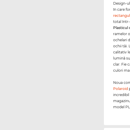
Design-ul 
în care fo
rectangul
total într
Plasticul
e
ramelor o
ochelari 
ochii tăi.
calitativ 
lumină su
clar. Fie 
culori mai
Noua coma
Polaroid
p
incredibil
magazinul
model PLD