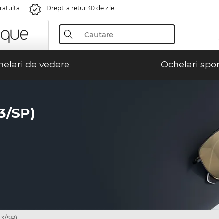
gratuita
Drept la retur 30 de zile
elari de vedere
Ochelari spor
3/SP)
3/SP)