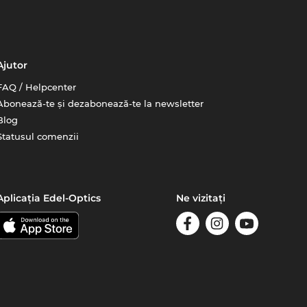
Ajutor
FAQ / Helpcenter
Abonează-te și dezabonează-te la newsletter
Blog
Statusul comenzii
Aplicația Edel-Optics
Ne vizitați