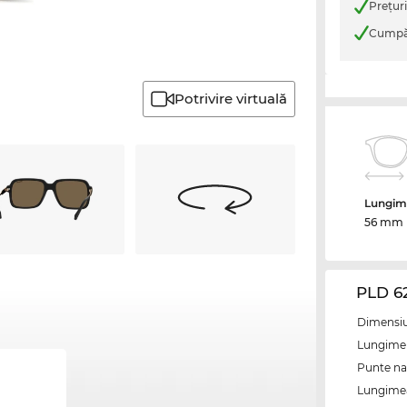
Preţur
Cumpăr
Potrivire virtuală
Lungime
56 mm
PLD 6
Dimensiun
Lungime 
Punte na
Lungimea 