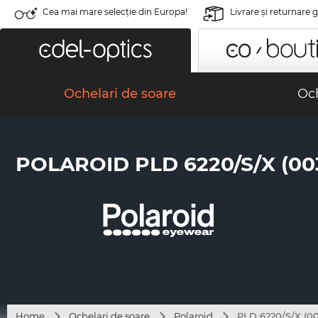
Cea mai mare selecție din Europa!
Livrare şi returnare 
Ochelari de soare
Och
POLAROID PLD 6220/S/X (00
Home
Ochelari de soare
Polaroid
PLD 6220/S/X (00