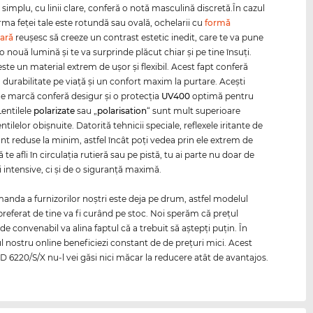
simplu, cu linii clare, conferă o notă masculină discretă.În cazul
rma feţei tale este rotundă sau ovală, ochelarii cu
formă
ară
reuşesc să creeze un contrast estetic inedit, care te va pune
-o nouă lumină şi te va surprinde plăcut chiar şi pe tine însuţi.
ste un material extrem de uşor şi flexibil. Acest fapt conferă
 durabilitate pe viaţă şi un confort maxim la purtare. Aceşti
de marcă conferă desigur şi o protecţia
UV400
optimă pentru
 Lentilele
polarizate
sau „
polarisation
“ sunt mult superioare
lentilelor obişnuite. Datorită tehnicii speciale, reflexele iritante de
nt reduse la minim, astfel încât poţi vedea prin ele extrem de
că te afli în circulaţia rutieră sau pe pistă, tu ai parte nu doar de
 intensive, ci şi de o siguranţă maximă.
nda a furnizorilor noştri este deja pe drum, astfel modelul
referat de tine va fi curând pe stoc. Noi sperăm că preţul
 de convenabil va alina faptul că a trebuit să aştepţi puţin. În
 nostru online beneficiezi constant de de preţuri mici. Acest
 6220/S/X nu-l vei găsi nici măcar la reducere atât de avantajos.