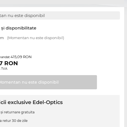
n nu este disponibil
şi disponibilitate
 mm
(Momentan nu este disponibil)
415,09 RON
mandat
7
RON
0% TVA
Momentan nu este
disponibil
cii exclusive Edel-Optics
 şi returnare gratuita
a retur 30 de zile