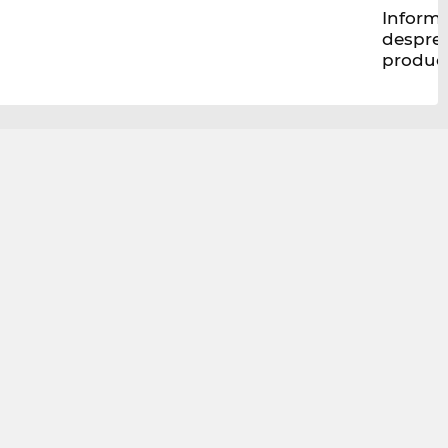
Informa
despre
produc