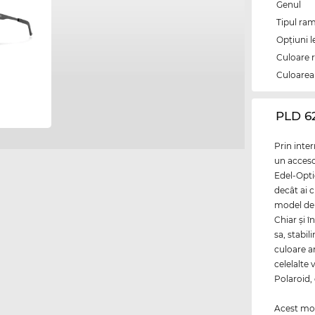
Genul
Tipul ram
Opțiuni l
Culoare 
Culoarea 
‌PLD 6
Prin inte
un accesor
Edel-Opti
decât ai c
model de
Chiar şi 
sa, stabi
culoare ar
celelalte
Polaroid, 
Acest mod