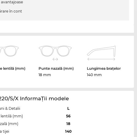
i avantajoase
are în cont
 lentilă (mm)
Punte nazală (mm)
Lungimea brațelor
18 mm
140 mm
220/S/X InformaŢii modele
i & Detalii
L
lentilă (mm)
56
zală (mm)
18
tijei
140