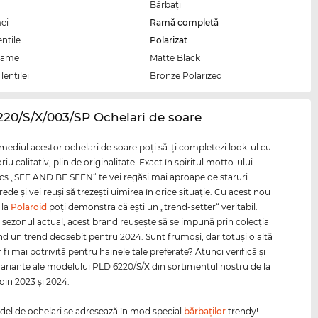
Bărbaţi
ei
Ramă completă
entile
Polarizat
rame
Matte Black
lentilei
Bronze Polarized
220/S/X/003/SP Ochelari de soare
rmediul acestor ochelari de soare poţi să-ţi completezi look-ul cu
iu calitativ, plin de originalitate. Exact în spiritul motto-ului
cs „SEE AND BE SEEN“ te vei regăsi mai aproape de staruri
rede şi vei reuşi să trezeşti uimirea în orice situaţie. Cu acest nou
 la
Polaroid
poţi demonstra că eşti un „trend-setter“ veritabil.
în sezonul actual, acest brand reuşeşte să se impună prin colecţia
lind un trend deosebit pentru 2024. Sunt frumoşi, dar totuşi o altă
 fi mai potrivită pentru hainele tale preferate? Atunci verifică şi
 variante ale modelului PLD 6220/S/X din sortimentul nostru de la
din 2023 şi 2024.
el de ochelari se adresează în mod special
bărbaţilor
trendy!