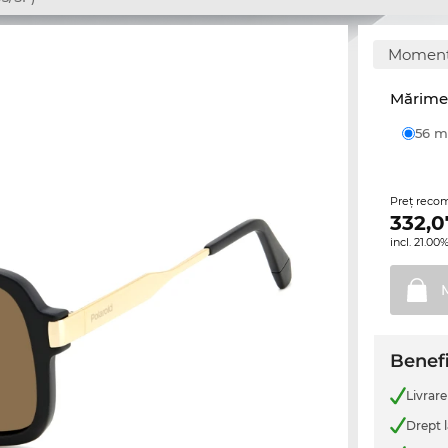
Momenta
Mărime 
56
Preţ reco
332,0
incl. 21.0
Benefi
Livrare
Drept l