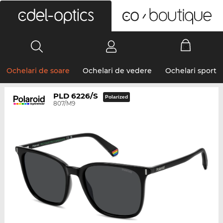
0
Ochelari de soare
Ochelari de vedere
Ochelari sport
PLD 6226/S
Polarized
807/M9