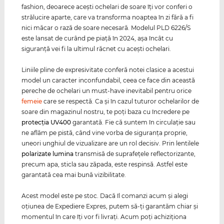
fashion, deoarece aceşti ochelari de soare îţi vor conferi o
strălucire aparte, care va transforma noaptea în zi fără a fi
nici măcar o rază de soare necesară. Modelul PLD 6226/S
este lansat de curând pe piaţă în 2024, aşa încât cu
siguranţă vei fi la ultimul răcnet cu aceşti ochelari.
Liniile pline de expresivitate conferă notei clasice a acestui
model un caracter inconfundabil, ceea ce face din această
pereche de ochelari un must-have inevitabil pentru orice
femeie
care se respectă. Ca și în cazul tuturor ochelarilor de
soare din magazinul nostru, te poți baza cu încredere pe
protecția
UV400
garantată. Fie că suntem în circulaţie sau
ne aflăm pe pistă, când vine vorba de siguranţa proprie,
uneori unghiul de vizualizare are un rol decisiv. Prin lentilele
polarizate
lumina
transmisă de suprafeţele reflectorizante,
precum apa, sticla sau zăpada, este respinsă. Astfel este
garantată cea mai bună vizibilitate.
Acest model este pe stoc. Dacă îl comanzi acum şi alegi
oţiunea de Expediere Expres, putem să-ţi garantăm chiar şi
momentul în care îţi vor fi livraţi. Acum poţi achiziţiona