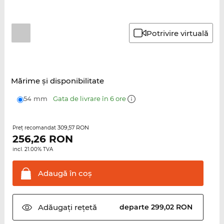
Potrivire virtuală
Mărime şi disponibilitate
54 mm
Gata de livrare în 6 ore
309,57 RON
Preţ recomandat
256,26
RON
incl. 21.00% TVA
Adaugă în
coş
Adăugați
rețetă
departe 299,02 RON