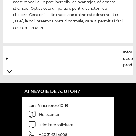
acest model la un preţ incredibil de avantajos, că doar se
ştie: Edel-Optics este un paradis pentru vânătorii de
chilipire! Ceea ce în alte magazine online este desemnat cu
„sale”, la noi înseamnă preţuri normale, care îţi permit să faci
economii zi de zi.
Inform
despr
produ
AI NEVOIE DE AJUTOR?
Luni-Vineri orele 10-19
Helpcenter
Trimitere solicitare
+40 31 631 4008