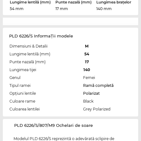
Lungime lentilă (mm)
Punte nazală (mm)
Lungimea brațelor
54 mm
17 mm
140 mm
PLD 6226/S InformaŢii modele
Dimensiuni & Detalii
M
Lungime lentilă (mm)
54
Punte nazală (mm)
17
Lungimea tijei
140
Genul
Femei
Tipul ramei
Ramă completă
Opțiuni lentile
Polarizat
Culoare rame
Black
Culoarea lentilei
Grey Polarized
‌PLD 6226/S/807/M9 Ochelari de soare
Modelul PLD 6226/S reprezintă o adevărată sclipire de