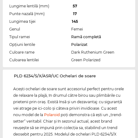
Lungime lentilă (mm)
57
Punte nazală (mm)
17
Lungimea tijei
145
Genul
Femei
Tipul ramei
Ramă completă
Opțiuni lentile
Polarizat
Culoare rame
Dark Ruthenium Green
Culoarea lentilei
Green Polarized
‌PLD 6234/S/X/ASR/UC Ochelari de soare
Aceşti ochelari de soare sunt accesoriul perfect pentru orele
de relaxare la plajă, în drumul către birou sau plimbările cu
prietenii prin oraş. Există însă şi un dezavantaj: cu siguranţă
vei atrage pe ici-colo şi câteva priviri invidioase. Cu acest
nou model de la
Polaroid
poţi demonstra că eşti un „trend-
setter“ veritabil. Chiar şi în sezonul actual, acest brand
reuşeşte să se impună prin colecţia sa, stabilind un trend
deosebit pentru 2025. Modelul de ochelari PLD 6234/S/X