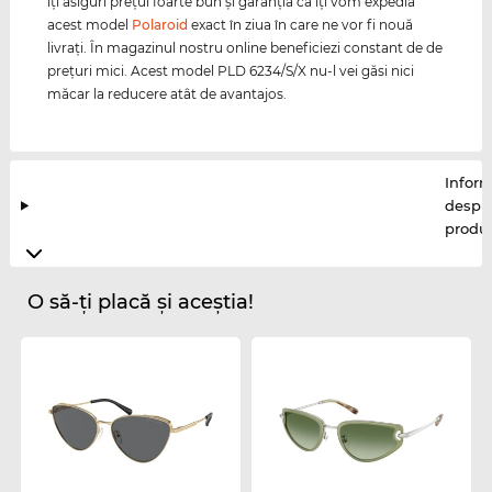
îţi asiguri preţul foarte bun şi garanţia că îţi vom expedia
acest model
Polaroid
exact în ziua în care ne vor fi nouă
livraţi. În magazinul nostru online beneficiezi constant de de
preţuri mici. Acest model PLD 6234/S/X nu-l vei găsi nici
măcar la reducere atât de avantajos.
Inform
despr
produ
O să-ți placă și aceștia!