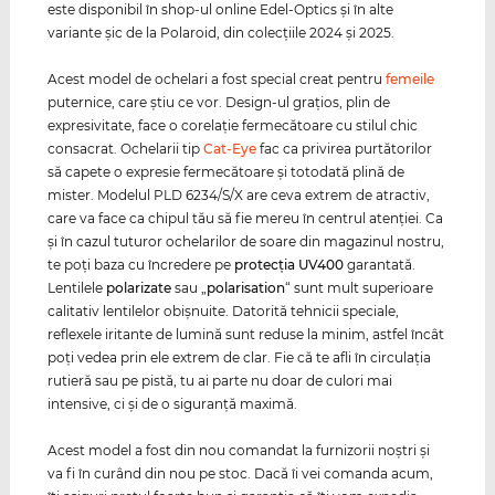
este disponibil în shop-ul online Edel-Optics şi în alte
variante şic de la Polaroid, din colecţiile 2024 şi 2025.
Acest model de ochelari a fost special creat pentru
femeile
puternice, care ştiu ce vor. Design-ul graţios, plin de
expresivitate, face o corelaţie fermecătoare cu stilul chic
consacrat. Ochelarii tip
Cat-Eye
fac ca privirea purtătorilor
să capete o expresie fermecătoare şi totodată plină de
mister. Modelul PLD 6234/S/X are ceva extrem de atractiv,
care va face ca chipul tău să fie mereu în centrul atenţiei. Ca
și în cazul tuturor ochelarilor de soare din magazinul nostru,
te poți baza cu încredere pe
protecția
UV400
garantată.
Lentilele
polarizate
sau „
polarisation
“ sunt mult superioare
calitativ lentilelor obişnuite. Datorită tehnicii speciale,
reflexele iritante de lumină sunt reduse la minim, astfel încât
poţi vedea prin ele extrem de clar. Fie că te afli în circulaţia
rutieră sau pe pistă, tu ai parte nu doar de culori mai
intensive, ci şi de o siguranţă maximă.
Acest model a fost din nou comandat la furnizorii noştri şi
va fi în curând din nou pe stoc. Dacă îi vei comanda acum,