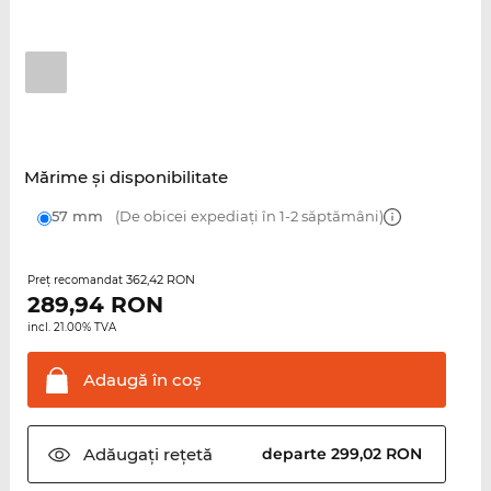
Mărime şi disponibilitate
57 mm
(De obicei expediați în 1-2 săptămâni)
362,42 RON
Preţ recomandat
289,94
RON
incl. 21.00% TVA
Adaugă în
coş
Adăugați
rețetă
departe 299,02 RON