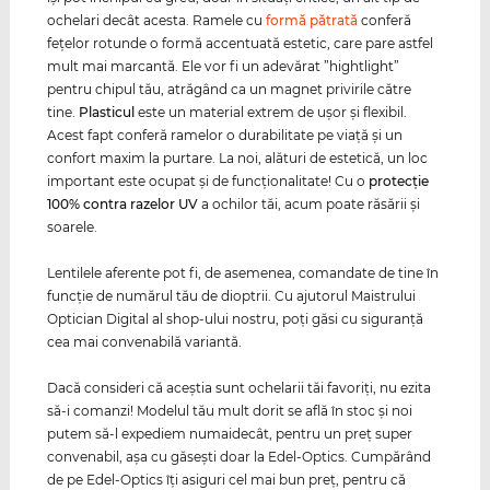
ochelari decât acesta. Ramele cu
formă pătrată
conferă
feţelor rotunde o formă accentuată estetic, care pare astfel
mult mai marcantă. Ele vor fi un adevărat ”hightlight”
pentru chipul tău, atrăgând ca un magnet privirile către
tine.
Plasticul
este un material extrem de uşor şi flexibil.
Acest fapt conferă ramelor o durabilitate pe viaţă şi un
confort maxim la purtare. La noi, alături de estetică, un loc
important este ocupat şi de funcţionalitate! Cu o
protecţie
100% contra razelor
UV
a ochilor tăi, acum poate răsării şi
soarele.
Lentilele aferente pot fi, de asemenea, comandate de tine în
funcţie de numărul tău de dioptrii. Cu ajutorul Maistrului
Optician Digital al shop-ului nostru, poţi găsi cu siguranţă
cea mai convenabilă variantă.
Dacă consideri că aceştia sunt ochelarii tăi favoriţi, nu ezita
să-i comanzi! Modelul tău mult dorit se află în stoc şi noi
putem să-l expediem numaidecât, pentru un preţ super
convenabil, aşa cu găseşti doar la Edel-Optics. Cumpărând
de pe Edel-Optics îţi asiguri cel mai bun preţ, pentru că