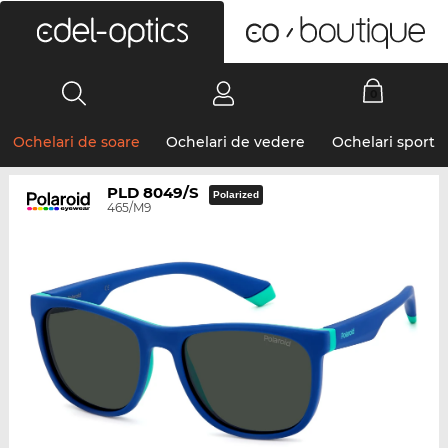
0
Ochelari de soare
Ochelari de vedere
Ochelari sport
PLD 8049/S
Polarized
465/M9