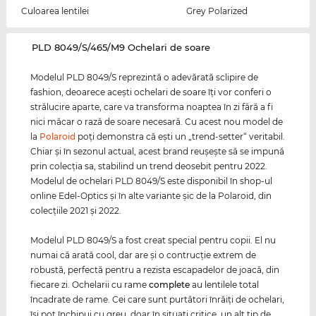
Culoarea lentilei
Grey Polarized
‌PLD 8049/S/465/M9 Ochelari de soare
Modelul PLD 8049/S reprezintă o adevărată sclipire de
fashion, deoarece aceşti ochelari de soare îţi vor conferi o
strălucire aparte, care va transforma noaptea în zi fără a fi
nici măcar o rază de soare necesară. Cu acest nou model de
la
Polaroid
poţi demonstra că eşti un „trend-setter“ veritabil.
Chiar şi în sezonul actual, acest brand reuşeşte să se impună
prin colecţia sa, stabilind un trend deosebit pentru 2022.
Modelul de ochelari PLD 8049/S este disponibil în shop-ul
online Edel-Optics şi în alte variante şic de la Polaroid, din
colecţiile 2021 şi 2022.
Modelul PLD 8049/S a fost creat special pentru copii. El nu
numai că arată cool, dar are şi o contrucţie extrem de
robustă, perfectă pentru a rezista escapadelor de joacă, din
fiecare zi. Ochelarii cu rame
complete
au lentilele total
încadrate de rame. Cei care sunt purtători înrăiţi de ochelari,
îşi pot închipui cu greu, doar în situaţi critice, un alt tip de