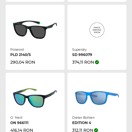
Polaroid
Superdry
PLD 2140/S
SD 996079
290,04 RON
374,11 RON
O`Neill
Dieter Bohlen
ON 966111
EDITION 4
416,14 RON
312,11 RON