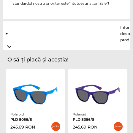
standardul nostru prioritar este întotdeauna „on Sale”!
Inform
despr
produ
O să-ți placă și aceștia!
Polaroid
Polaroid
PLD 8056/S
PLD 8056/S
245,69 RON
245,69 RON