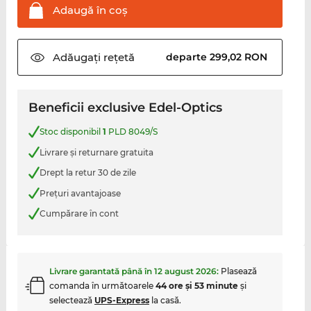
Adaugă în
coş
Adăugați
rețetă
departe 299,02 RON
Beneficii exclusive Edel-Optics
Stoc disponibil
1
PLD 8049/S
Livrare şi returnare gratuita
Drept la retur 30 de zile
Preţuri avantajoase
Cumpărare în cont
Livrare garantată până în
12 august 2026
:
Plasează
comanda în următoarele
44 ore şi 53 minute
şi
selectează
UPS-Express
la casă.