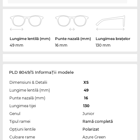
Lungime lentilă (mm)
Punte nazală (mm)
Lungimea brațelor
49 mm
16 mm
130 mm
PLD 8049/S InformaŢii modele
Dimensiuni & Detalii
XS
Lungime lentilă (mm)
49
Punte nazală (mm)
16
Lungimea tijei
130
Genul
Junior
Tipul ramei
Ramă completă
Opțiuni lentile
Polarizat
Culoare rame
Azure Green