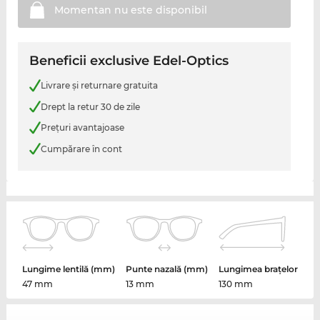
Momentan nu este
disponibil
Beneficii exclusive Edel-Optics
Livrare şi returnare gratuita
Drept la retur 30 de zile
Preţuri avantajoase
Cumpărare în cont
Lungime lentilă (mm)
Punte nazală (mm)
Lungimea brațelor
47 mm
13 mm
130 mm