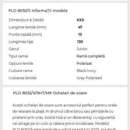
PLD 8052/S InformaŢii modele
Dimensiuni & Detalii
XXS
Lungime lentilă (mm)
47
Punte nazală (mm)
13
Lungimea tijei
130
Genul
Junior
Tipul ramei
Ramă completă
Opțiuni lentile
Polarizat
Culoare rame
Black Ivory
Culoarea lentilei
Grey Polarized
‌PLD 8052/S/9HT/M9 Ochelari de soare
Aceşti ochelari de soare sunt accesoriul perfect pentru orele
de relaxare la plajă, în drumul către birou sau plimbările cu
prietenii prin oraş. Există însă şi un dezavantaj: cu siguranţă
vei atrage pe ici-colo şi câteva priviri invidioase. Modelul
PLD 8052/S este lansat de curând pe piaţă în 2023, aşa încât