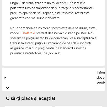
unghiul de vizualizare are un rol decisiv. Prin lentilele
polarizate
lumina
transmisă de suprafeţele reflectorizante,
precum apa, sticla sau zăpada, este respinsă. Astfel este
garantată cea mai bună vizibilitate.
Noua comanda a furnizorilor noştri este deja pe drum, astfel
modelul
Polaroid
preferat de tine va fi curând pe stoc. Noi
sperăm că preţul incredibil de convenabil va alina faptul că a
trebuit să aştepţi puţin. Cumpărând de pe Edel-Optics îţi
asiguri cel mai bun preţ, pentru că standardul nostru
prioritar este întotdeauna „on Sale”!
Inform
despr
produ
O să-ți placă și aceștia!