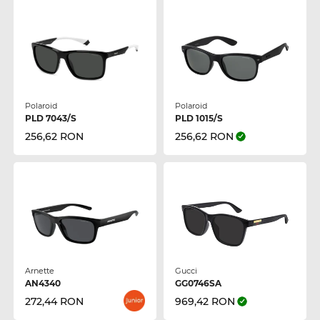
Polaroid
Polaroid
PLD 7043/S
PLD 1015/S
256,62 RON
256,62 RON
Arnette
Gucci
AN4340
GG0746SA
272,44 RON
969,42 RON