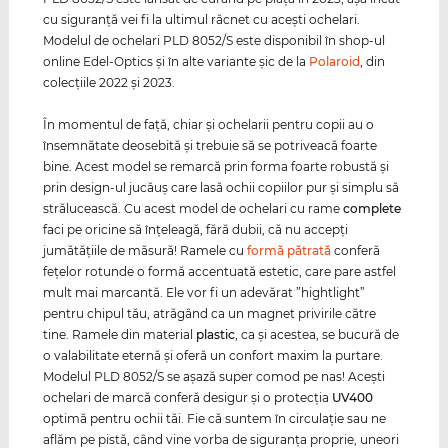
cu siguranţă vei fi la ultimul răcnet cu aceşti ochelari.
Modelul de ochelari PLD 8052/S este disponibil în shop-ul
online Edel-Optics şi în alte variante şic de la
Polaroid
, din
colecţiile 2022 şi 2023.
În momentul de faţă, chiar şi ochelarii pentru copii au o
însemnătate deosebită şi trebuie să se potriveacă foarte
bine. Acest model se remarcă prin forma foarte robustă şi
prin design-ul jucăuş care lasă ochii copiilor pur şi simplu să
strălucească. Cu acest model de ochelari cu rame
complete
faci pe oricine să înţeleagă, fără dubii, că nu accepţi
jumătăţiile de măsură! Ramele cu
formă pătrată
conferă
feţelor rotunde o formă accentuată estetic, care pare astfel
mult mai marcantă. Ele vor fi un adevărat ”hightlight”
pentru chipul tău, atrăgând ca un magnet privirile către
tine. Ramele din material
plastic
, ca şi acestea, se bucură de
o valabilitate eternă şi oferă un confort maxim la purtare.
Modelul PLD 8052/S se aşază super comod pe nas! Aceşti
ochelari de marcă conferă desigur şi o protecţia
UV400
optimă pentru ochii tăi. Fie că suntem în circulaţie sau ne
aflăm pe pistă, când vine vorba de siguranţa proprie, uneori