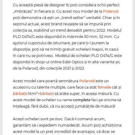
Cu această piesă de designer îţi poţi considera ochii perfect
„îmbrăcaţi” în fiecare zi. Cu acest nou model de la
Polaroid
poţi demonstra că eşti un „trend-setter“ veritabil. Chiar şi în
sezonul actual, acest brand reuşeşte să se impună prin
colecţia sa, stabilind un trend deosebit pentru 2022. Modelul
PLD D474/G este disponibil în mărimile 50 mm, 52 mm. Cu
ajutorul cuponului de returnare, pe care ţi-l punem la
dispoziţie, poţi să ne trimiţi gratuit ochelarii înapoi, în cazul
în care nu se potrivesc. Modelul de ochelari PLD D474/G este
disponibil în shop-ul online Edel-Optics şi în alte variante şic
de la Polaroid, din colecţiile 2021 şi 2022.
Acest model care poartă semnătura
Polaroid
este un
accesoriu cu talente multiple, care face ca atât
femeile
cât şi
bărbaţii
.html">
bărbaţii
să arăte super, în aceaşi măsură. Cu
acest model de ochelari cu rame
complete
faci pe oricine să
înţeleagă, fără dubii, că nu accepţi jumătăţiile de măsură!
Aceşti ochelari sunt pe stoc. Dacă îi comanzi acum,
garantăm să-i expediem numaidecât. Acum poţi achiziţiona
acest model la un preţ incredibil de avantajos, că doar se