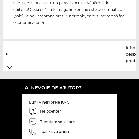
ştie: Edel-Optics este un paradis pentru vânătorii de
chilipire! Ceea ce în alte magazine online este desemnat cu
„sale”, la noi înseamnă preţuri normale, care îţi permit să faci
economii zi de zi.
Inform
despr
produ
AI NEVOIE DE AJUTOR?
Luni-Vineri orele 10-19
Helpcenter
Trimitere solicitare
+40 31 631 4008