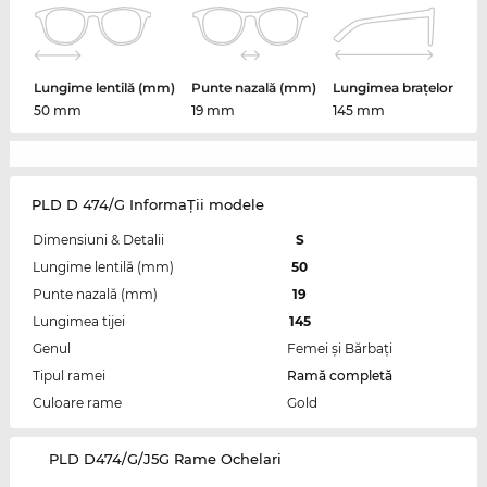
Lungime lentilă (mm)
Punte nazală (mm)
Lungimea brațelor
50 mm
19 mm
145 mm
PLD D 474/G InformaŢii modele
Dimensiuni & Detalii
S
Lungime lentilă (mm)
50
Punte nazală (mm)
19
Lungimea tijei
145
Genul
Femei şi Bărbaţi
Tipul ramei
Ramă completă
Culoare rame
Gold
‌PLD D474/G/J5G Rame Ochelari