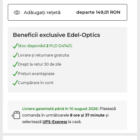
Adăugați
rețetă
departe 149,01 RON
Beneficii exclusive Edel-Optics
Stoc disponibil
2
PLD D474/G
Livrare şi returnare gratuita
Drept la retur 30 de zile
Preţuri avantajoase
Cumpărare în cont
Livrare garantată până în
10 august 2026
:
Plasează
comanda în următoarele
8 ore şi 37 minute
şi
selectează
UPS-Express
la casă.