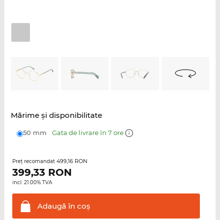
Mărime şi disponibilitate
50 mm
Gata de livrare în 7 ore
499,16 RON
Preţ recomandat
399,33
RON
incl. 21.00% TVA
Adaugă în
coş