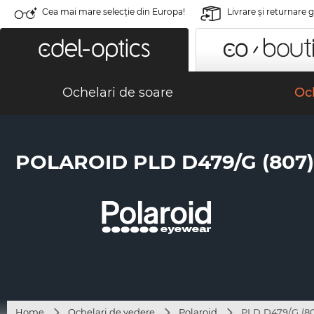
Cea mai mare selecție din Europa!
Livrare şi returnare 
Ochelari de soare
Och
POLAROID PLD D479/G (807)
Home
Ochelari de vedere
Polaroid
PLD D479/G (8