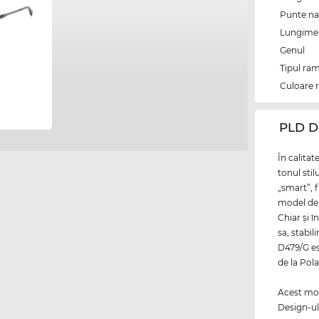
Punte na
Lungimea 
Genul
Tipul ram
Culoare 
‌PLD 
În calitat
tonul stil
„smart”, f
model de
Chiar şi 
sa, stabi
D479/G est
de la Pola
Acest mod
Design-ul 