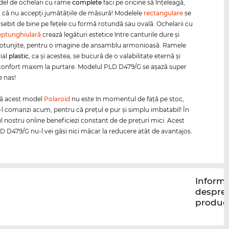
el de ochelari cu rame
complete
faci pe oricine să înţeleagă,
i, că nu accepţi jumătăţiile de măsură! Modelele
rectangulare
se
sebit de bine pe feţele cu formă rotundă sau ovală. Ochelarii cu
eptunghiulară
crează legături estetice între canturile dure şi
 rotunjite, pentru o imagine de ansamblu armonioasă. Ramele
ial
plastic
, ca şi acestea, se bucură de o valabilitate eternă şi
confort maxim la purtare. Modelul PLD D479/G se aşază super
 nas!
că acest model
Polaroid
nu este în momentul de faţă pe stoc,
-l comanzi acum, pentru că preţul e pur şi simplu imbatabil! În
 nostru online beneficiezi constant de de preţuri mici. Acest
 D479/G nu-l vei găsi nici măcar la reducere atât de avantajos.
Informa
despre
produc