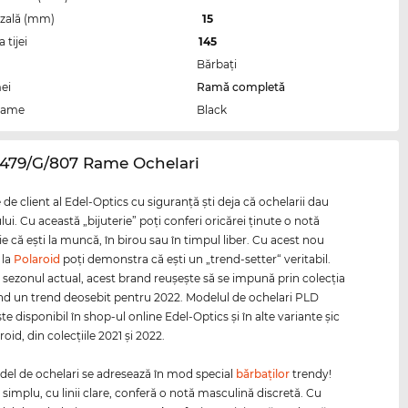
zală (mm)
15
tijei
145
Bărbaţi
ei
Ramă completă
rame
Black
D479/G/807 Rame Ochelari
e de client al Edel-Optics cu siguranţă şti deja că ochelarii dau
ului. Cu această „bijuterie” poţi conferi oricărei ţinute o notă
ie că eşti la muncă, în birou sau în timpul liber. Cu acest nou
 la
Polaroid
poţi demonstra că eşti un „trend-setter“ veritabil.
în sezonul actual, acest brand reuşeşte să se impună prin colecţia
lind un trend deosebit pentru 2022. Modelul de ochelari PLD
e disponibil în shop-ul online Edel-Optics şi în alte variante şic
roid, din colecţiile 2021 şi 2022.
el de ochelari se adresează în mod special
bărbaţilor
trendy!
simplu, cu linii clare, conferă o notă masculină discretă. Cu