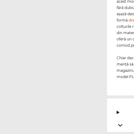
acest mod
fără dubi
aşază deo
formă
dr
colţurile
din mater
oferă un 
comod pe
Chiar da
meriţă să
magazinul
model PLD