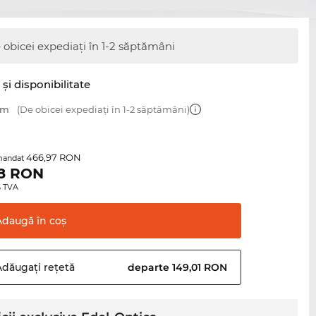
 obicei expediați în 1-2 săptămâni
şi disponibilitate
mm
(De obicei expediați în 1-2 săptămâni)
466,97 RON
mandat
8
RON
0% TVA
Adaugă în
coş
Adăugați
rețetă
departe 149,01 RON