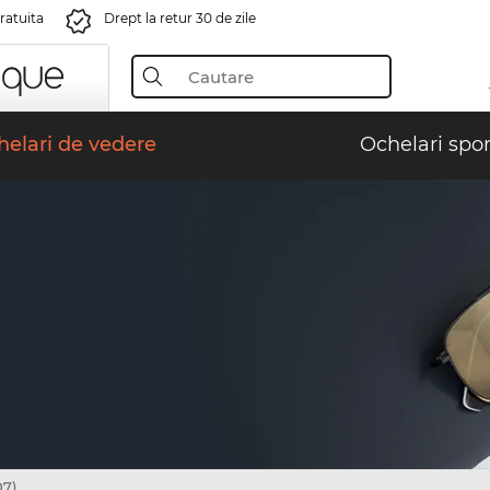
gratuita
Drept la retur 30 de zile
elari de vedere
Ochelari spor
07)