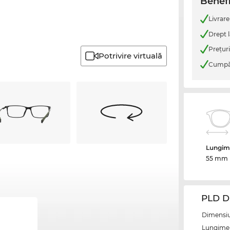
Benefi
Livrare
Drept l
Preţur
Potrivire virtuală
Cumpăr
Lungime
55 mm
PLD D
Dimensiun
Lungime 