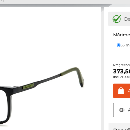
De
Mărime 
55 
Preţ reco
373,5
incl. 21.0