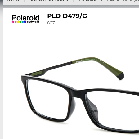
PLD D479/G
807