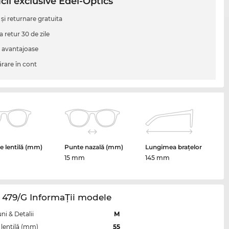
cii exclusive Edel-Optics
 şi returnare gratuita
a retur 30 de zile
i avantajoase
are în cont
 lentilă (mm)
Punte nazală (mm)
Lungimea brațelor
15 mm
145 mm
 479/G InformaŢii modele
i & Detalii
M
lentilă (mm)
55