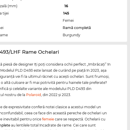
zală (mm)
16
tijei
145
Femei
ei
Ramă completă
rame
Burgundy
D493/LHF Rame Ochelari
 piesă de designer îţi poţi considera ochii perfect „îmbrăcaţi” în
i. Modelul PLD D493 este lansat de curând pe piaţă în 2023, aşa
iguranţă vei fi la ultimul răcnet cu aceşti ochelari. Sunt frumoşi,
 o altă culoare ar fi mai potrivită pentru hainele tale preferate?
rifică şi celelalte variante ale modelului PLD D493 din
ul nostru de la
Polaroid
, din 2022 şi 2023.
ine de expresivitate conferă notei clasice a acestui model un
inconfundabil, ceea ce face din această pereche de ochelari un
 inevitabil pentru orice
femeie
care se respectă. Ochelarii cu
plete
au lentilele total încadrate de rame. Cei care sunt