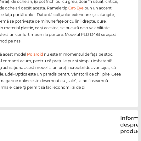
înrăiţi de ochelari, îşi pot închipui cu greu, doar în situaţi critice,
p de ochelari decât acesta. Ramele tip
Cat-Eye
pun un accent
e faţa purtătorilor. Datorită colţurilor exterioare, şic alungite,
ormă se potriveşte de minune feţelor cu linii drepte, dure.
in material
plastic
, ca şi acestea, se bucură de o valabilitate
 oferă un confort maxim la purtare. Modelul PLD D493 se aşază
mod pe nas!
că acest model
Polaroid
nu este în momentul de faţă pe stoc,
-l comanzi acum, pentru că preţul e pur şi simplu imbatabil!
 achiziţiona acest model la un preţ incredibil de avantajos, că
ie: Edel-Optics este un paradis pentru vânătorii de chilipire! Ceea
e magazine online este desemnat cu „sale”, la noi înseamnă
rmale, care îţi permit să faci economii zi de zi.
Informa
despre
produc