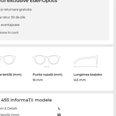
cii exclusive Edel-Optics
 şi returnare gratuita
a retur 30 de zile
i avantajoase
are în cont
 lentilă (mm)
Punte nazală (mm)
Lungimea brațelor
16 mm
145 mm
 493 InformaŢii modele
i & Detalii
L
lentilă (mm)
55