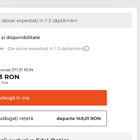
 obicei expediați în 1-2 săptămâni
şi disponibilitate
mm
(De obicei expediați în 1-2 săptămâni)
571,91 RON
mandat
3
RON
0% TVA
Adaugă în
coş
Adăugați
rețetă
departe 149,01 RON