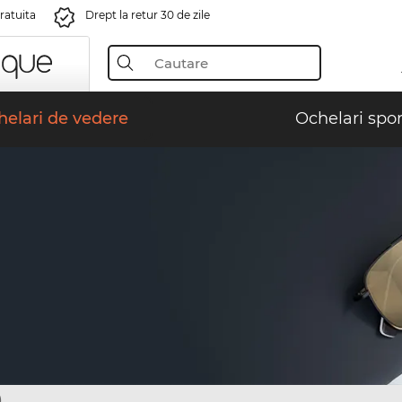
gratuita
Drept la retur 30 de zile
elari de vedere
Ochelari spor
)