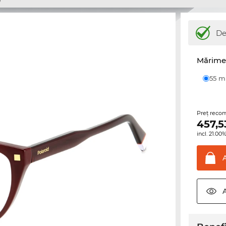
De
Mărime 
55 
Preţ reco
457,5
incl. 21.0