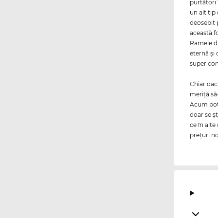
purtători 
un alt ti
deosebit p
această f
Ramele d
eternă şi
super co
Chiar da
meriţă să
Acum poţi
doar se şt
ce în alt
preţuri no