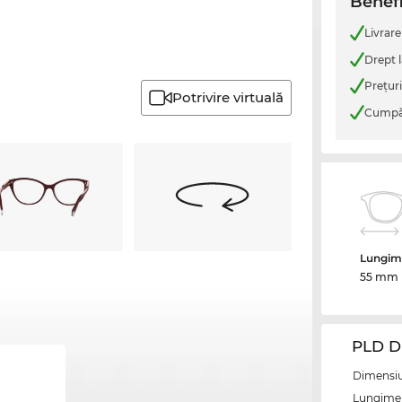
Benefi
Livrare
Drept l
Preţur
Potrivire virtuală
Cumpăr
Lungime
55 mm
PLD D
Dimensiun
Lungime 