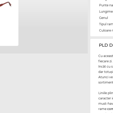
Punte na
Lungimea 
Genul
Tipul ram
Culoare 
‌PLD 
Cu această
fiecare z
încât cu s
dar totuşi
Atunci ve
sortiment
Liniile pl
caracter 
must-have
rame
com