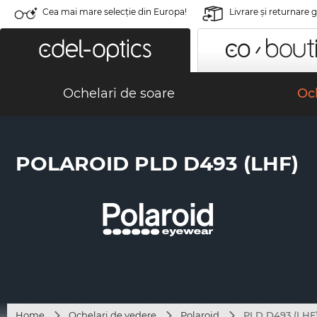
Cea mai mare selecție din Europa!
Livrare şi returnare 
Ochelari de soare
Och
POLAROID PLD D493 (LHF)
Home
Ochelari de vedere
Polaroid
PLD D493 (LHF