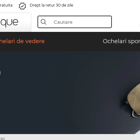
gratuita
Drept la retur 30 de zile
elari de vedere
Ochelari spor
)
JP)