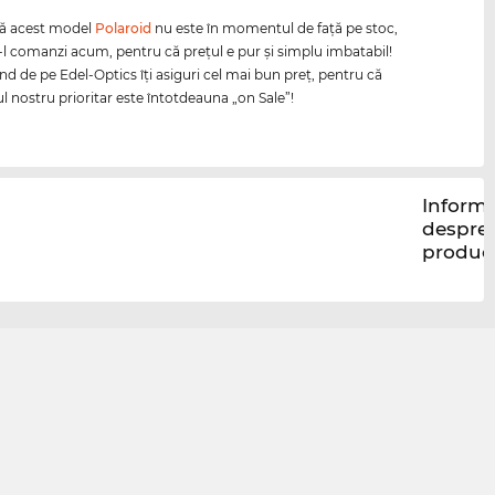
că acest model
Polaroid
nu este în momentul de faţă pe stoc,
-l comanzi acum, pentru că preţul e pur şi simplu imbatabil!
 de pe Edel-Optics îţi asiguri cel mai bun preţ, pentru că
l nostru prioritar este întotdeauna „on Sale”!
Informa
despre
produc