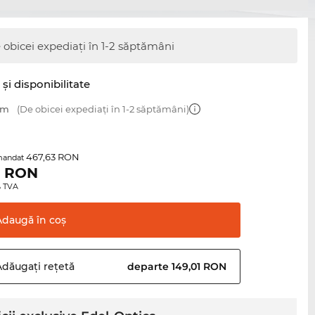
 obicei expediați în 1-2 săptămâni
şi disponibilitate
mm
(De obicei expediați în 1-2 săptămâni)
467,63 RON
mandat
1
RON
0% TVA
Adaugă în
coş
Adăugați
rețetă
departe 149,01 RON