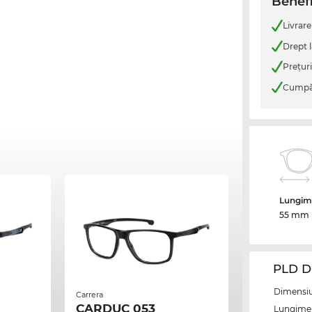
Benefi
Livrare
Drept l
Preţur
Cumpăr
Lungime
55 mm
PLD D
Dimensiun
Carrera
CARDUC 053
Lungime 