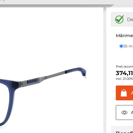
De
Mărime 
55 
Preţ reco
374,1
incl. 21.0