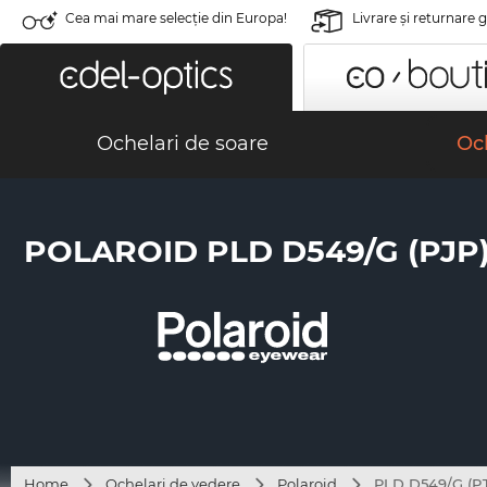
Cea mai mare selecție din Europa!
Livrare şi returnare 
Ochelari de soare
Och
POLAROID PLD D549/G (PJP
Home
Ochelari de vedere
Polaroid
PLD D549/G (P