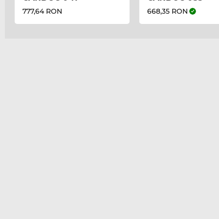
777,64 RON
668,35 RON