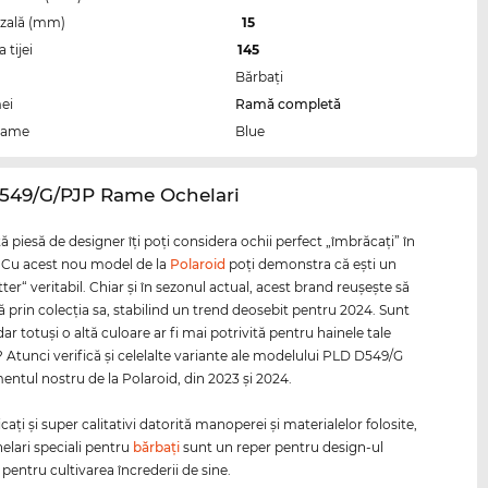
zală (mm)
15
tijei
145
Bărbaţi
ei
Ramă completă
rame
Blue
D549/G/PJP Rame Ochelari
 piesă de designer îţi poţi considera ochii perfect „îmbrăcaţi” în
i. Cu acest nou model de la
Polaroid
poţi demonstra că eşti un
ter“ veritabil. Chiar şi în sezonul actual, acest brand reuşeşte să
 prin colecţia sa, stabilind un trend deosebit pentru 2024. Sunt
ar totuşi o altă culoare ar fi mai potrivită pentru hainele tale
? Atunci verifică şi celelalte variante ale modelului PLD D549/G
mentul nostru de la Polaroid, din 2023 şi 2024.
ţi şi super calitativi datorită manoperei şi materialelor folosite,
helari speciali pentru
bărbaţi
sunt un reper pentru design-ul
 pentru cultivarea încrederii de sine.