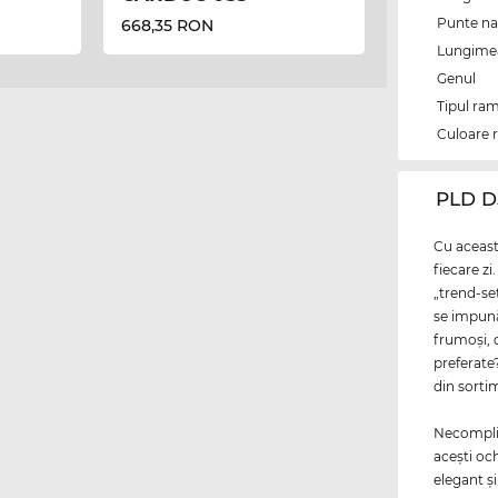
Punte na
668,35 RON
Lungimea 
Genul
Tipul ram
Culoare 
‌PLD 
Cu această
fiecare z
„trend-set
se impună
frumoşi, d
preferate
din sorti
Necomplica
aceşti oc
elegant şi