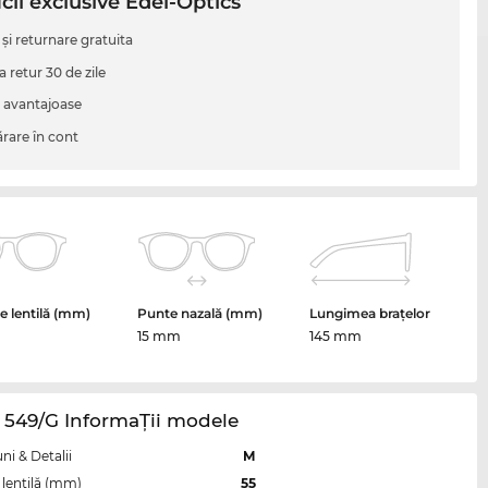
cii exclusive Edel-Optics
 şi returnare gratuita
a retur 30 de zile
i avantajoase
are în cont
 lentilă (mm)
Punte nazală (mm)
Lungimea brațelor
15 mm
145 mm
 549/G InformaŢii modele
i & Detalii
M
lentilă (mm)
55