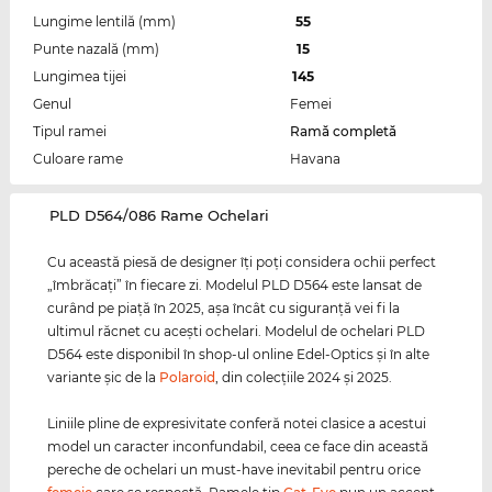
Lungime lentilă (mm)
55
Punte nazală (mm)
15
Lungimea tijei
145
Genul
Femei
Tipul ramei
Ramă completă
Culoare rame
Havana
‌PLD D564/086 Rame Ochelari
Cu această piesă de designer îţi poţi considera ochii perfect
„îmbrăcaţi” în fiecare zi. Modelul PLD D564 este lansat de
curând pe piaţă în 2025, aşa încât cu siguranţă vei fi la
ultimul răcnet cu aceşti ochelari. Modelul de ochelari PLD
D564 este disponibil în shop-ul online Edel-Optics şi în alte
variante şic de la
Polaroid
, din colecţiile 2024 şi 2025.
Liniile pline de expresivitate conferă notei clasice a acestui
model un caracter inconfundabil, ceea ce face din această
pereche de ochelari un must-have inevitabil pentru orice