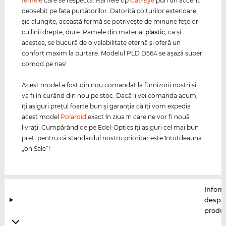
femeie
care se respectă. Ramele tip
Cat-Eye
pun un accent
deosebit pe faţa purtătorilor. Datorită colţurilor exterioare,
şic alungite, această formă se potriveşte de minune feţelor
cu linii drepte, dure. Ramele din material
plastic
, ca şi
acestea, se bucură de o valabilitate eternă şi oferă un
confort maxim la purtare. Modelul PLD D564 se aşază super
comod pe nas!
Acest model a fost din nou comandat la furnizorii noştri şi
va fi în curând din nou pe stoc. Dacă îi vei comanda acum,
îţi asiguri preţul foarte bun şi garanţia că îţi vom expedia
acest model
Polaroid
exact în ziua în care ne vor fi nouă
livraţi. Cumpărând de pe Edel-Optics îţi asiguri cel mai bun
preţ, pentru că standardul nostru prioritar este întotdeauna
„on Sale”!
Inform
despr
produ