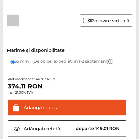
Potrivire virtuală
Mărime şi disponibilitate
55 mm
(De obicei expediați în 1-2 săptămâni)
467,63 RON
Preţ recomandat
374,11
RON
incl. 21.00% TVA
Adaugă în
coş
Adăugați
rețetă
departe 149,01 RON