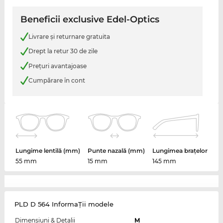
Beneficii exclusive Edel-Optics
Livrare şi returnare gratuita
Drept la retur 30 de zile
Preţuri avantajoase
Cumpărare în cont
Lungime lentilă (mm)
Punte nazală (mm)
Lungimea brațelor
55 mm
15 mm
145 mm
PLD D 564 InformaŢii modele
Dimensiuni & Detalii
M