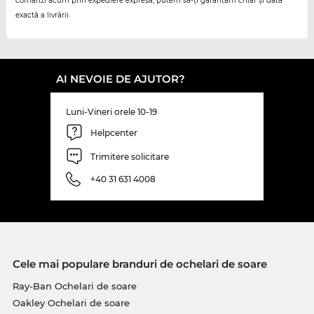
comanzi acum prin expediere expresă, putem să-ți garantăm chiar și data
exactă a livrării.
AI NEVOIE DE AJUTOR?
Luni-Vineri orele 10-19
Helpcenter
Trimitere solicitare
+40 31 631 4008
Cele mai populare branduri de ochelari de soare
Ray-Ban Ochelari de soare
Oakley Ochelari de soare