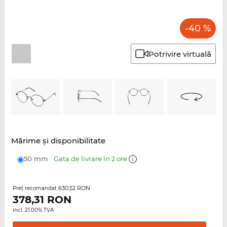
-40 %
Potrivire virtuală
Mărime şi disponibilitate
50 mm
Gata de livrare în 2 ore
630,52 RON
Preţ recomandat
378,31
RON
incl. 21.00% TVA