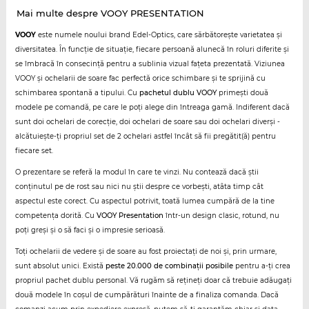
Mai multe despre VOOY PRESENTATION
VOOY
este numele noului brand Edel-Optics, care sărbătorește varietatea și
diversitatea. În funcție de situație, fiecare persoană alunecă în roluri diferite și
se îmbracă în consecință pentru a sublinia vizual fațeta prezentată. Viziunea
VOOY și ochelarii de soare fac perfectă orice schimbare și te sprijină cu
schimbarea spontană a tipului. Cu
pachetul dublu VOOY
primești două
modele pe comandă, pe care le poți alege din întreaga gamă. Indiferent dacă
sunt doi ochelari de corecție, doi ochelari de soare sau doi ochelari diverși -
alcătuiește-ți propriul set de 2 ochelari astfel încât să fii pregătit(ă) pentru
fiecare set.
O prezentare se referă la modul în care te vinzi. Nu contează dacă știi
conținutul pe de rost sau nici nu știi despre ce vorbești, atâta timp cât
aspectul este corect. Cu aspectul potrivit, toată lumea cumpără de la tine
competența dorită. Cu
VOOY Presentation
într-un design clasic, rotund, nu
poți greși și o să faci și o impresie serioasă.
Toți ochelarii de vedere și de soare au fost proiectați de noi și, prin urmare,
sunt absolut unici. Există
peste 20.000 de combinații posibile
pentru a-ți crea
propriul pachet dublu personal. Vă rugăm să rețineți doar că trebuie adăugați
două modele în coșul de cumpărături înainte de a finaliza comanda. Dacă