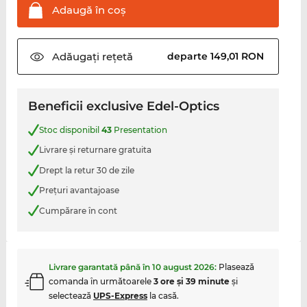
Adaugă în
coş
Adăugați
rețetă
departe 149,01 RON
Beneficii exclusive Edel-Optics
Stoc disponibil
43
Presentation
Livrare şi returnare gratuita
Drept la retur 30 de zile
Preţuri avantajoase
Cumpărare în cont
Livrare garantată până în
10 august 2026
:
Plasează
comanda în următoarele
3 ore şi 39 minute
şi
selectează
UPS-Express
la casă.