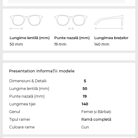
Lungime lentilă (mm)
Punte nazală (mm)
Lungimea brațelor
50 mm
19 mm
140 mm
Presentation InformaŢii modele
Dimensiuni & Detalii
S
Lungime lentilă (mm)
50
Punte nazală (mm)
19
Lungimea tijei
140
Genul
Femei şi Bărbaţi
Tipul ramei
Ramă completă
Culoare rame
Gun