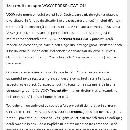
Mai multe despre VOOY PRESENTATION
VOOY
este numele noului brand Edel-Optics, care sărbătorește varietatea și
diversitatea. În funcție de situație, fiecare persoană alunecă în roluri diferite și
se îmbracă în consecință pentru a sublinia vizual fațeta prezentată. Viziunea
VOOY și ochelarii de soare fac perfectă orice schimbare și te sprijină cu
schimbarea spontană a tipului. Cu
pachetul dublu VOOY
primești două
modele pe comandă, pe care le poți alege din întreaga gamă. Indiferent dacă
sunt doi ochelari de corecție, doi ochelari de soare sau doi ochelari diverși -
alcătuiește-ți propriul set de 2 ochelari astfel încât să fii pregătit(ă) pentru
fiecare set.
O prezentare se referă la modul în care te vinzi. Nu contează dacă știi
conținutul pe de rost sau nici nu știi despre ce vorbești, atâta timp cât
aspectul este corect. Cu aspectul potrivit, toată lumea cumpără de la tine
competența dorită. Cu
VOOY Presentation
într-un design clasic, rotund, nu
poți greși și o să faci și o impresie serioasă.
Toți ochelarii de vedere și de soare au fost proiectați de noi și, prin urmare,
sunt absolut unici. Există
peste 20.000 de combinații posibile
pentru a-ți crea
propriul pachet dublu personal. Vă rugăm să rețineți doar că trebuie adăugați
două modele în coșul de cumpărături înainte de a finaliza comanda. Dacă