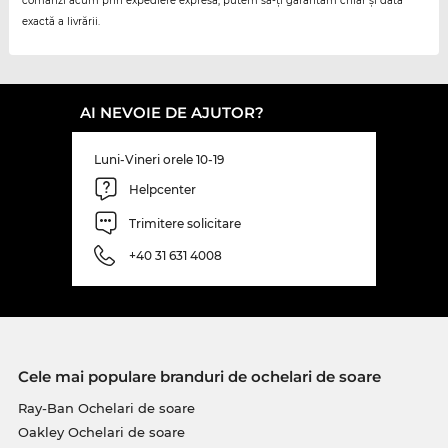
comanzi acum prin expediere expresă, putem să-ți garantăm chiar și data
exactă a livrării.
AI NEVOIE DE AJUTOR?
Luni-Vineri orele 10-19
Helpcenter
Trimitere solicitare
+40 31 631 4008
Cele mai populare branduri de ochelari de soare
Ray-Ban Ochelari de soare
Oakley Ochelari de soare