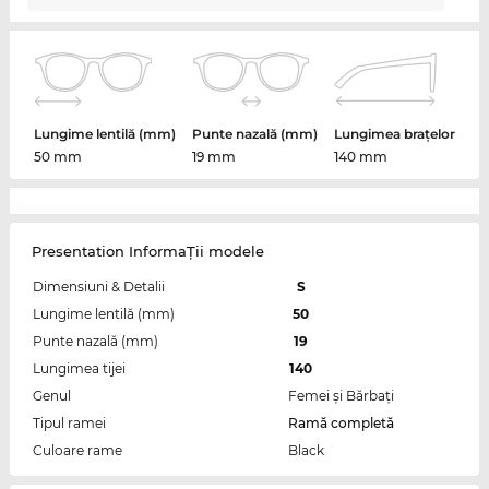
Lungime lentilă (mm)
Punte nazală (mm)
Lungimea brațelor
50 mm
19 mm
140 mm
Presentation InformaŢii modele
Dimensiuni & Detalii
S
Lungime lentilă (mm)
50
Punte nazală (mm)
19
Lungimea tijei
140
Genul
Femei şi Bărbaţi
Tipul ramei
Ramă completă
Culoare rame
Black