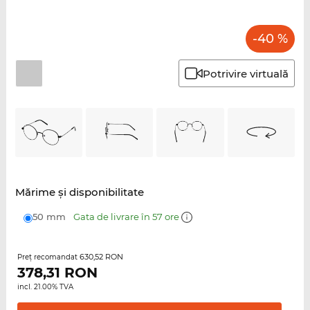
-40 %
Potrivire virtuală
Mărime şi disponibilitate
50 mm
Gata de livrare în 57 ore
630,52 RON
Preţ recomandat
378,31
RON
incl. 21.00% TVA