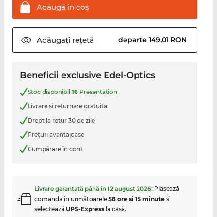
Adaugă în
coş
Adăugați
rețetă
departe 149,01 RON
Beneficii exclusive Edel-Optics
Stoc disponibil
16
Presentation
Livrare şi returnare gratuita
Drept la retur 30 de zile
Preţuri avantajoase
Cumpărare în cont
Livrare garantată până în
12 august 2026
:
Plasează
comanda în următoarele
58 ore şi 15 minute
şi
selectează
UPS-Express
la casă.