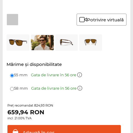
Potrivire virtuală
Mărime şi disponibilitate
55 mm
Gata de livrare în 56 ore
58 mm
Gata de livrare în 56 ore
824,93 RON
Preţ recomandat
659,94
RON
incl. 21.00% TVA
Adaugă în
coş