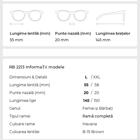
Lungime lentilă (mm)
Punte nazală (mm)
Lungimea brațelor
55 mm
20 mm
145 mm
RB 2213 InformaŢii modele
Dimensiuni & Detalii
L
/
XXL
Lungime lentilă (mm)
55
/
58
Punte nazală (mm)
20
/
20
Lungimea tijei
145
/
150
Genul
Femei şi Bărbaţi
Tipul ramei
Ramă completă
Culoare rame
Havana
Culoarea lentilei
B-15 Brown