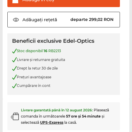
Adăugați
rețetă
departe 299,02 RON
Beneficii exclusive Edel-Optics
Stoc disponibil
16
RB2213
Livrare şi returnare gratuita
Drept la retur 30 de zile
Preţuri avantajoase
Cumpărare în cont
Livrare garantată până în
12 august 2026
:
Plasează
comanda în următoarele
57 ore şi 54 minute
şi
selectează
UPS-Express
la casă.