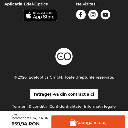
Aplicația Edel-Optics
Ne vizitați
© 2026, Edeloptics GmbH. Toate drepturile rezervate.
retrageți-vă din contract aici
Termeni & condiţii
Confidenţialitate
Informaţii legale
Preţ
824,93 RON
recomandat
Adaugă în
coş
659,94
RON