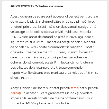
‌RB2213/902/33 Ochelari de soare
Aceşti ochelari de soare sunt accesoriul perfect pentru orele
de relaxare la plajă, în drumul către birou sau plimbările cu
prietenii prin oraş. Există însă şi un dezavantaj: cu siguranţă
vei atrage pe ici-colo şi câteva priviri invidioase. Modelul
RB2213 este lansat de curând pe piaţă în 2024, aşa încât cu
siguranţă vei fi la ultimul răcnet cu aceşti ochelari. Modelul
de ochelari RB2213 poate fi comandat în magazinul nostru
online în următoarele mărimi: 55 mm, 58 mm. În cazul în
care nu sţi ce mărime ai, poţi să probezi perechea de
ochelari dorită comod, acasă. Prin faptul că noi îţi oferim
posibilitatea de a returna gratuit, toate comenzile
nepotrivite, fie că sunt prea mari sau prea mici, pot fi trimise
simplu înapoi.
Aceşti Ochelari de soare sunt atât pentru
femei
cât şi pentru
bărbaţi
un accesoriu care garantează un look şi o vedere
impecabilă. Aceşti ochelari de marcă conferă desigur şi o
protecţia
UV400
optimă pentru ochii tăi.