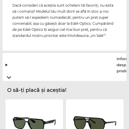
Dacă consideri că aceştia sunt ochelarii tăi favoriţi, nu ezita
să-i comanzi! Modelul tău mult dorit se află în stoc şi noi
putem să-l expediem numaidecât, pentru un preţ super
convenabil, aşa cu găseşti doar la Edel-Optics. Cumpărând
de pe Edel-Optics îţi asiguri cel mai bun preţ, pentru că
standardul nostru prioritar este întotdeauna „on Sale”!
Inform
despr
produ
O să-ți placă și aceștia!