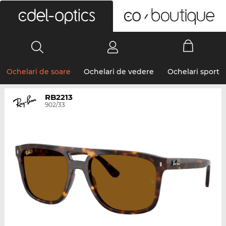
0
Ochelari de soare
Ochelari de vedere
Ochelari sport
RB2213
902/33