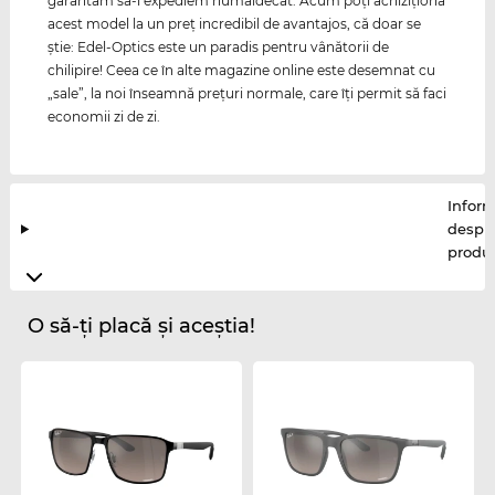
garantăm să-i expediem numaidecât. Acum poţi achiziţiona
acest model la un preţ incredibil de avantajos, că doar se
ştie: Edel-Optics este un paradis pentru vânătorii de
chilipire! Ceea ce în alte magazine online este desemnat cu
„sale”, la noi înseamnă preţuri normale, care îţi permit să faci
economii zi de zi.
Inform
despr
produ
O să-ți placă și aceștia!