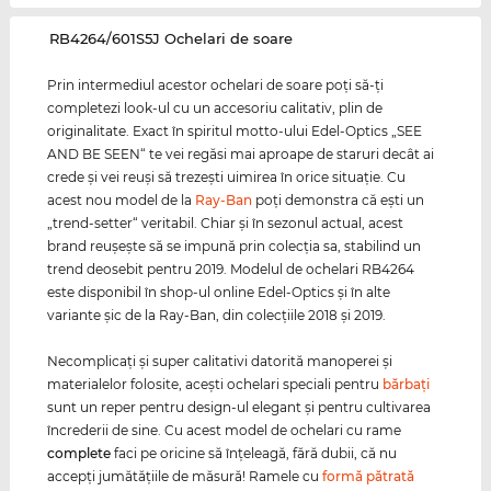
‌RB4264/601S5J Ochelari de soare
Prin intermediul acestor ochelari de soare poţi să-ţi
completezi look-ul cu un accesoriu calitativ, plin de
originalitate. Exact în spiritul motto-ului Edel-Optics „SEE
AND BE SEEN“ te vei regăsi mai aproape de staruri decât ai
crede şi vei reuşi să trezeşti uimirea în orice situaţie. Cu
acest nou model de la
Ray-Ban
poţi demonstra că eşti un
„trend-setter“ veritabil. Chiar şi în sezonul actual, acest
brand reuşeşte să se impună prin colecţia sa, stabilind un
trend deosebit pentru 2019. Modelul de ochelari RB4264
este disponibil în shop-ul online Edel-Optics şi în alte
variante şic de la Ray-Ban, din colecţiile 2018 şi 2019.
Necomplicaţi şi super calitativi datorită manoperei şi
materialelor folosite, aceşti ochelari speciali pentru
bărbaţi
sunt un reper pentru design-ul elegant şi pentru cultivarea
încrederii de sine. Cu acest model de ochelari cu rame
complete
faci pe oricine să înţeleagă, fără dubii, că nu
accepţi jumătăţiile de măsură! Ramele cu
formă pătrată