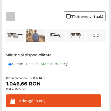
Potrivire virtuală
Mărime şi disponibilitate
58 mm
Gata de livrare în 25 ore
1.308,32 RON
Preţ recomandat
1.046,66
RON
incl. 21.00% TVA
Adaugă în
coş