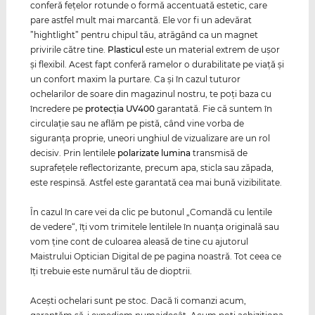
conferă feţelor rotunde o formă accentuată estetic, care
pare astfel mult mai marcantă. Ele vor fi un adevărat
”hightlight” pentru chipul tău, atrăgând ca un magnet
privirile către tine.
Plasticul
este un material extrem de uşor
şi flexibil. Acest fapt conferă ramelor o durabilitate pe viaţă şi
un confort maxim la purtare. Ca și în cazul tuturor
ochelarilor de soare din magazinul nostru, te poți baza cu
încredere pe
protecția
UV400
garantată. Fie că suntem în
circulaţie sau ne aflăm pe pistă, când vine vorba de
siguranţa proprie, uneori unghiul de vizualizare are un rol
decisiv. Prin lentilele
polarizate
lumina
transmisă de
suprafeţele reflectorizante, precum apa, sticla sau zăpada,
este respinsă. Astfel este garantată cea mai bună vizibilitate.
În cazul în care vei da clic pe butonul „Comandă cu lentile
de vedere“, îţi vom trimitele lentilele în nuanţa originală sau
vom ţine cont de culoarea aleasă de tine cu ajutorul
Maistrului Optician Digital de pe pagina noastră. Tot ceea ce
îţi trebuie este numărul tău de dioptrii.
Aceşti ochelari sunt pe stoc. Dacă îi comanzi acum,