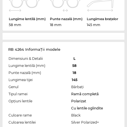
Lungime lentilă (mm)
Punte nazală (mm)
Lungimea brațelor
58 mm
18 mm
145 mm
RB 4264 InformaŢii modele
Dimensiuni & Detalii
L
Lungime lentilă (mm)
58
Punte nazală (mm)
18
Lungimea tijei
145
Genul
Bărbaţi
Tipul ramei
Ramă completă
Opțiuni lentile
Polarizat
Cu lentile oglindite
Culoare rame
Black
Culoarea lentilei
Silver Polarized+