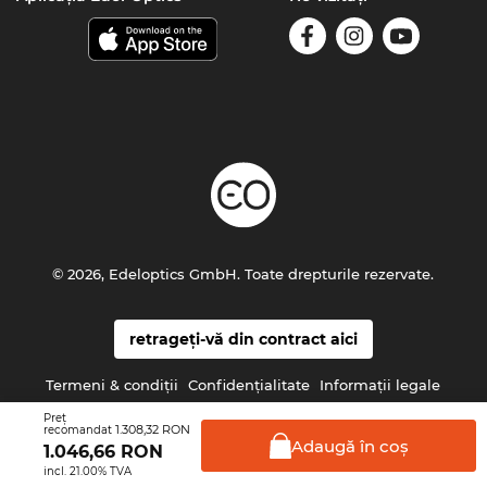
© 2026, Edeloptics GmbH. Toate drepturile rezervate.
retrageți-vă din contract aici
Termeni & condiţii
Confidenţialitate
Informaţii legale
Preţ
1.308,32 RON
recomandat
Adaugă în
coş
1.046,66
RON
incl. 21.00% TVA