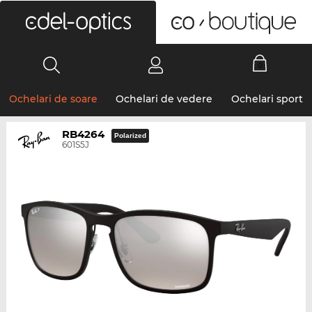
0
Ochelari de soare
Ochelari de vedere
Ochelari sport
RB4264
Polarized
601S5J