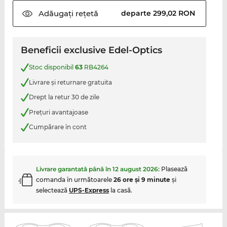
Adăugați
rețetă
departe 299,02 RON
Beneficii exclusive Edel-Optics
Stoc disponibil
63
RB4264
Livrare şi returnare gratuita
Drept la retur 30 de zile
Preţuri avantajoase
Cumpărare în cont
Livrare garantată până în
12 august 2026
:
Plasează
comanda în următoarele
26 ore şi 9 minute
şi
selectează
UPS-Express
la casă.