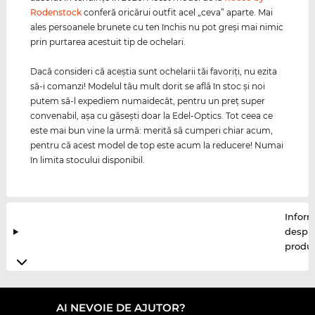
Rodenstock
conferă oricărui outfit acel „ceva” aparte. Mai
ales persoanele brunete cu ten închis nu pot greşi mai nimic
prin purtarea acestuit tip de ochelari.
Dacă consideri că aceştia sunt ochelarii tăi favoriţi, nu ezita
să-i comanzi! Modelul tău mult dorit se află în stoc şi noi
putem să-l expediem numaidecât, pentru un preţ super
convenabil, aşa cu găseşti doar la Edel-Optics. Tot ceea ce
este mai bun vine la urmă: merită să cumperi chiar acum,
pentru că acest model de top este acum la reducere! Numai
în limita stocului disponibil.
Inform
despr
produ
AI NEVOIE DE AJUTOR?