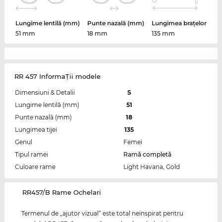
Lungime lentilă (mm)
Punte nazală (mm)
Lungimea brațelor
51 mm
18 mm
135 mm
RR 457 InformaŢii modele
Dimensiuni & Detalii
S
Lungime lentilă (mm)
51
Punte nazală (mm)
18
Lungimea tijei
135
Genul
Femei
Tipul ramei
Ramă completă
Culoare rame
Light Havana, Gold
‌RR457/B Rame Ochelari
Termenul de „ajutor vizual“ este total neinspirat pentru