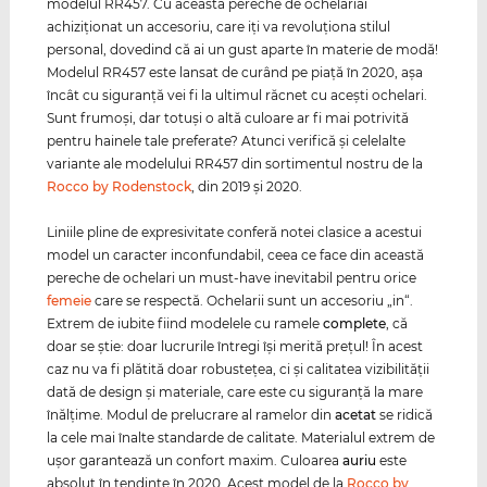
modelul RR457. Cu această pereche de ochelariai
achiziţionat un accesoriu, care iţi va revoluţiona stilul
personal, dovedind că ai un gust aparte în materie de modă!
Modelul RR457 este lansat de curând pe piaţă în 2020, aşa
încât cu siguranţă vei fi la ultimul răcnet cu aceşti ochelari.
Sunt frumoşi, dar totuşi o altă culoare ar fi mai potrivită
pentru hainele tale preferate? Atunci verifică şi celelalte
variante ale modelului RR457 din sortimentul nostru de la
Rocco by Rodenstock
, din 2019 şi 2020.
Liniile pline de expresivitate conferă notei clasice a acestui
model un caracter inconfundabil, ceea ce face din această
pereche de ochelari un must-have inevitabil pentru orice
femeie
care se respectă. Ochelarii sunt un accesoriu „in“.
Extrem de iubite fiind modelele cu ramele
complete
, că
doar se ştie: doar lucrurile întregi îşi merită preţul! În acest
caz nu va fi plătită doar robusteţea, ci şi calitatea vizibilităţii
dată de design şi materiale, care este cu siguranţă la mare
înălţime. Modul de prelucrare al ramelor din
acetat
se ridică
la cele mai înalte standarde de calitate. Materialul extrem de
uşor garantează un confort maxim. Culoarea
auriu
este
absolut în tendinţe în 2020. Acest model de la
Rocco by