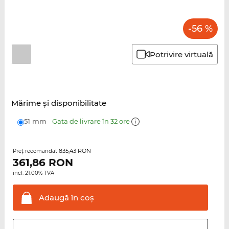
-56 %
Potrivire virtuală
Mărime şi disponibilitate
51 mm
Gata de livrare în 32 ore
835,43 RON
Preţ recomandat
361,86
RON
incl. 21.00% TVA
Adaugă în
coş