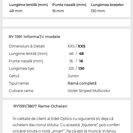
Lungime lentilă (mm)
Punte nazală (mm)
Lungimea brațelor
48 mm
16 mm
130 mm
RY 1591 InformaŢii modele
Dimensiuni & Detalii
XXS
/
XXS
Lungime lentilă (mm)
46
/
48
Punte nazală (mm)
16
/
16
Lungimea tijei
125
/
130
Genul
Junior
Tipul ramei
Ramă completă
Culoare rame
Violet Striped Multicolor
‌RY1591/3807 Rame Ochelari
În calitate de client al Edel-Optics cu siguranţă şti deja că
ochelarii dau tonul stilului. Cu această „bijuterie” poţi conferi
oricărei ţinute o notă „smart”, fie că eşti la muncă, în birou