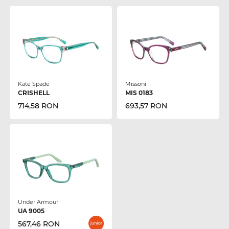
Kate Spade
Missoni
CRISHELL
MIS 0183
714,58 RON
693,57 RON
Under Armour
UA 9005
567,46 RON