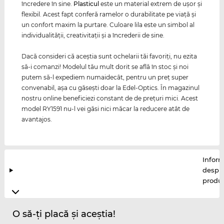
încredere în sine.
Plasticul
este un material extrem de uşor şi
flexibil. Acest fapt conferă ramelor o durabilitate pe viaţă şi
un confort maxim la purtare. Culoare lila este un simbol al
individualităţii, creativitaţii şi a încrederii de sine.
Dacă consideri că aceştia sunt ochelarii tăi favoriţi, nu ezita
să-i comanzi! Modelul tău mult dorit se află în stoc şi noi
putem să-l expediem numaidecât, pentru un preţ super
convenabil, aşa cu găseşti doar la Edel-Optics. În magazinul
nostru online beneficiezi constant de de preţuri mici. Acest
model RY1591 nu-l vei găsi nici măcar la reducere atât de
avantajos.
Inform
despr
produ
O să-ți placă și aceștia!