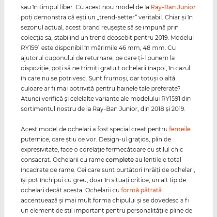
sau în timpul liber. Cu acest nou model de la
Ray-Ban Junior
poţi demonstra că eşti un „trend-setter“ veritabil. Chiar şi în
sezonul actual, acest brand reuşeşte să se impună prin
colecţia sa, stabilind un trend deosebit pentru 2019. Modelul
RY1591 este disponibil în mărimile 46 mm, 48 mm. Cu
ajutorul cuponului de returnare, pe care ţi-l punem la
dispoziţie, poţi să ne trimiţi gratuit ochelarii înapoi, în cazul
în care nu se potrivesc. Sunt frumoşi, dar totuşi o altă
culoare ar fi mai potrivită pentru hainele tale preferate?
Atunci verifică şi celelalte variante ale modelului RY1591 din
sortimentul nostru de la Ray-Ban Junior, din 2018 şi 2019.
Acest model de ochelari a fost special creat pentru
femeile
puternice, care ştiu ce vor. Design-ul graţios, plin de
expresivitate, face o corelaţie fermecătoare cu stilul chic
consacrat. Ochelarii cu rame
complete
au lentilele total
încadrate de rame. Cei care sunt purtători înrăiţi de ochelari,
îşi pot închipui cu greu, doar în situaţi critice, un alt tip de
ochelari decât acesta. Ochelarii cu
formă pătrată
accentuează şi mai mult forma chipului şi se dovedesc a fi
un element de stil important pentru personalităţile pline de