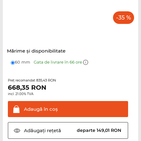
-35 %
Mărime şi disponibilitate
60 mm
Gata de livrare în 66 ore
835,43 RON
Preţ recomandat
668,35
RON
incl. 21.00% TVA
Adaugă în
coş
Adăugați
rețetă
departe 149,01 RON