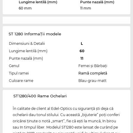
Lungime lentilă (mm)
Punte nazală (mm)
60 mm
11 mm
ST 1280 InformaŢii modele
Dimensiuni & Detalii
L
Lungime lentilă (mm)
60
Punte nazală (mm)
11
Genul
Femei şi Bărbaţi
Tipul ramei
Ramă completă
Culoare rame
Blau-grau-matt
‌ST1280/400 Rame Ochelari
În calitate de client al Edel-Optics cu siguranţă şti deja că
ochelarii dau tonul stilului. Cu această „bijuterie” poţi conferi
oricărei ţinute o notă „smart”, fie că eşti la muncă, în birou
sau în timpul liber. Modelul ST1280 este lansat de curând pe