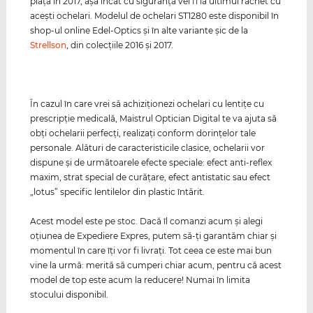
piaţă în 2017, aşa încât cu siguranţă vei fi la ultimul răcnet cu
aceşti ochelari. Modelul de ochelari ST1280 este disponibil în
shop-ul online Edel-Optics şi în alte variante şic de la
Strellson
, din colecţiile 2016 şi 2017.
În cazul în care vrei să achiziţionezi ochelari cu lentiţe cu
prescripţie medicală, Maistrul Optician Digital te va ajuta să
obţi ochelarii perfecţi, realizaţi conform dorinţelor tale
personale. Alături de caracteristicile clasice, ochelarii vor
dispune şi de următoarele efecte speciale: efect anti-reflex
maxim, strat special de curăţare, efect antistatic sau efect
„lotus” specific lentilelor din plastic întărit.
Acest model este pe stoc. Dacă îl comanzi acum şi alegi
oţiunea de Expediere Expres, putem să-ţi garantăm chiar şi
momentul în care îţi vor fi livraţi. Tot ceea ce este mai bun
vine la urmă: merită să cumperi chiar acum, pentru că acest
model de top este acum la reducere! Numai în limita
stocului disponibil.