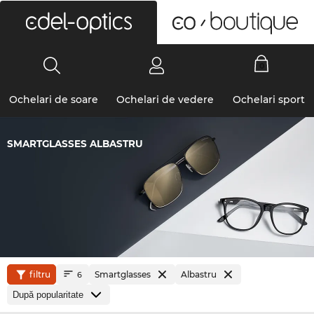
0
Ochelari de soare
Ochelari de vedere
Ochelari sport
SMARTGLASSES ALBASTRU
filtru
Smartglasses
Albastru
6