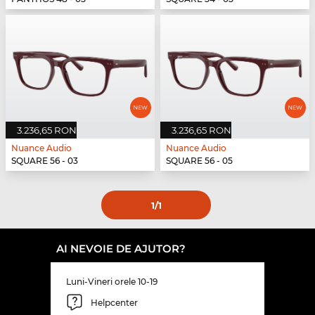
3.236,65 RON
3.236,65 RON
Nuance Audio
Nuance Audio
SQUARE 56 - 03
SQUARE 56 - 05
1
/1
AI NEVOIE DE AJUTOR?
Luni-Vineri orele 10-19
Helpcenter