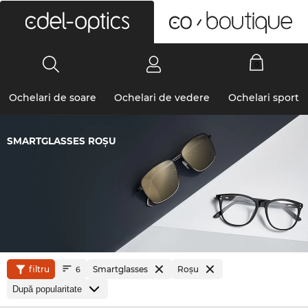
0
Ochelari de soare
Ochelari de vedere
Ochelari sport
SMARTGLASSES ROŞU
filtru
Smartglasses
Roşu
6