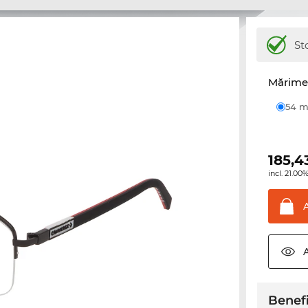
St
Mărime 
54
185,4
incl. 21.0
Benefi