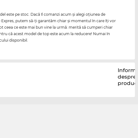
el este pe stoc. Dacă îl comanzi acum şi alegi oţiunea de
 Expres, putem să-ţi garantăm chiar şi momentul în care îţi vor
. Tot ceea ce este mai bun vine la urmă: merită să cumperi chiar
tru că acest model de top este acum la reducere! Numai în
cului disponibil.
Informa
despre
produc