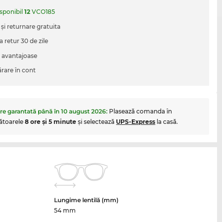
isponibil
12
VCO185
 şi returnare gratuita
a retur 30 de zile
i avantajoase
are în cont
are garantată până în
10 august 2026
:
Plasează comanda în
ătoarele
8 ore şi 5 minute
şi selectează
UPS-Express
la casă.
Lungime lentilă (mm)
54 mm