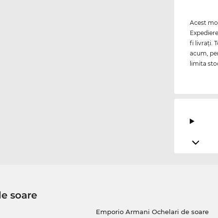
Acest mod
Expediere
fi livraţi
acum, pen
limita sto
de soare
Emporio Armani Ochelari de soare