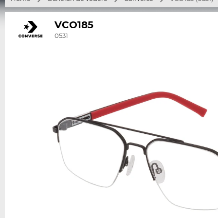
VCO185
0531