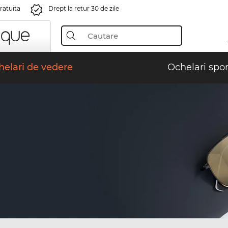
gratuita
Drept la retur 30 de zile
elari de vedere
Ochelari spor