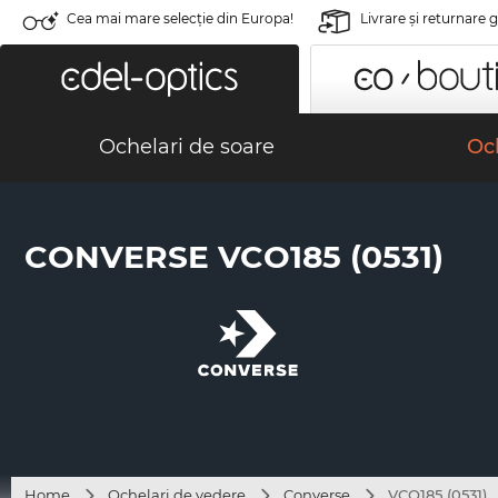
Cea mai mare selecție din Europa!
Livrare şi returnare 
Ochelari de soare
Och
CONVERSE VCO185 (0531)
Home
Ochelari de vedere
Converse
VCO185 (0531)