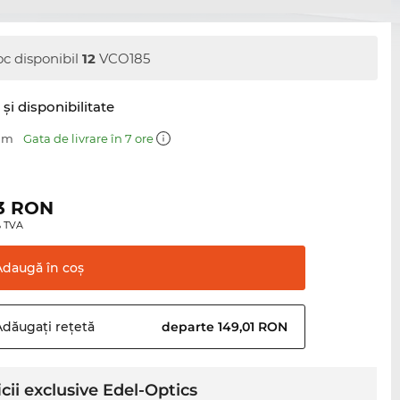
oc disponibil
12
VCO185
şi disponibilitate
 mm
Gata de livrare în 7 ore
3
RON
0% TVA
Adaugă în
coş
Adăugați
rețetă
departe 149,01 RON
cii exclusive Edel-Optics