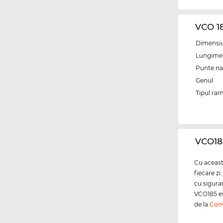
VCO 1
Dimensiun
Lungime 
Punte na
Genul
Tipul ram
‌VCO18
Cu această
fiecare zi
cu siguran
VCO185 est
de la
Con