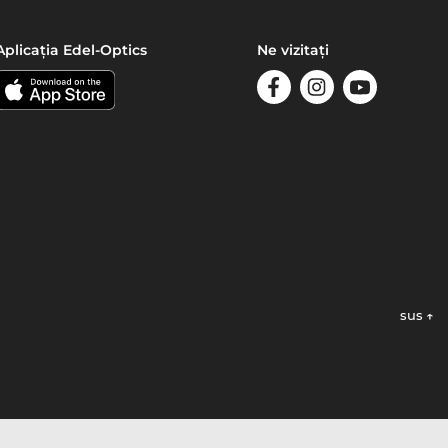
Aplicația Edel-Optics
Ne vizitați
sus