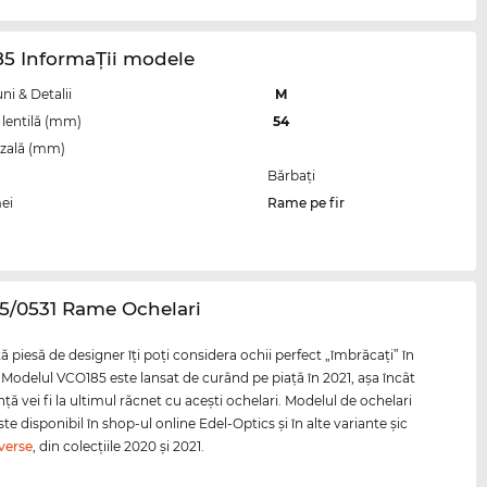
85 InformaŢii modele
i & Detalii
M
lentilă (mm)
54
zală (mm)
Bărbaţi
ei
Rame pe fir
5/0531 Rame Ochelari
 piesă de designer îţi poţi considera ochii perfect „îmbrăcaţi” în
. Modelul VCO185 este lansat de curând pe piaţă în 2021, aşa încât
ţă vei fi la ultimul răcnet cu aceşti ochelari. Modelul de ochelari
e disponibil în shop-ul online Edel-Optics şi în alte variante şic
verse
, din colecţiile 2020 şi 2021.