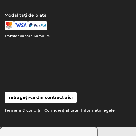
Modalități de plată
Transfer bancar, Ramburs
retrageți-vă din contract aici
Termeni & condiţii
Confidenţialitate
Informaţii legale