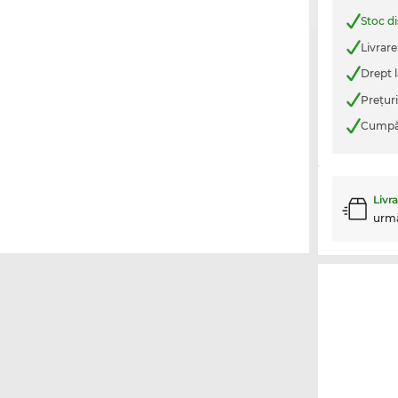
Stoc d
Livrare
Drept l
Preţur
Cumpăr
Livr
urm