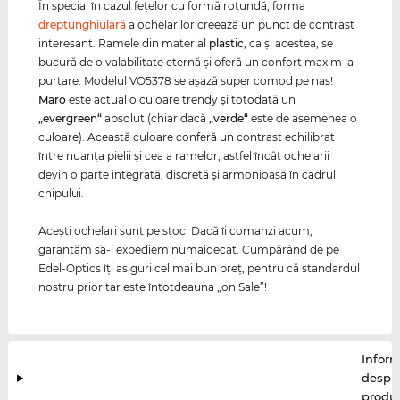
În special în cazul feţelor cu formă rotundă, forma
dreptunghiulară
a ochelarilor creează un punct de contrast
interesant. Ramele din material
plastic
, ca şi acestea, se
bucură de o valabilitate eternă şi oferă un confort maxim la
purtare. Modelul VO5378 se aşază super comod pe nas!
Maro
este actual o culoare trendy şi totodată un
„evergreen“
absolut (chiar dacă
„verde“
este de asemenea o
culoare). Această culoare conferă un contrast echilibrat
între nuanţa pielii şi cea a ramelor, astfel încât ochelarii
devin o parte integrată, discretă şi armonioasă în cadrul
chipului.
Aceşti ochelari sunt pe stoc. Dacă îi comanzi acum,
garantăm să-i expediem numaidecât. Cumpărând de pe
Edel-Optics îţi asiguri cel mai bun preţ, pentru că standardul
nostru prioritar este întotdeauna „on Sale”!
Inform
despr
produ