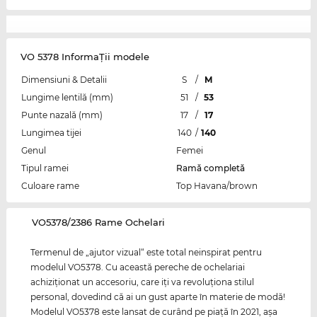
VO 5378 InformaŢii modele
Dimensiuni & Detalii
S
/
M
Lungime lentilă (mm)
51
/
53
Punte nazală (mm)
17
/
17
Lungimea tijei
140
/
140
Genul
Femei
Tipul ramei
Ramă completă
Culoare rame
Top Havana/brown
‌VO5378/2386 Rame Ochelari
Termenul de „ajutor vizual“ este total neinspirat pentru
modelul VO5378. Cu această pereche de ochelariai
achiziţionat un accesoriu, care iţi va revoluţiona stilul
personal, dovedind că ai un gust aparte în materie de modă!
Modelul VO5378 este lansat de curând pe piaţă în 2021, aşa