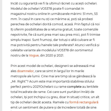
încât cu siguranţă vei fi la ultimul răcnet cu aceşti ochelari.
Modelul de ochelari VO5378 poate fi comandat în
magazinul nostru online în următoarele mărimi: 51 mm, 53
mm. În cazul în care nu sţi ce mărime ai, poţi să probezi
perechea de ochelari dorită comod, acasă. Prin faptul că noi
îţi oferim posibilitatea de a returna gratuit, toate comenzile
nepotrivite, fie că sunt prea mari sau prea mici, pot fi trimise
simplu înapoi. Sunt frumoşi, dar totuşi o altă culoare ar fi
mai potrivită pentru hainele tale preferate? Atunci verifică şi
celelalte variante ale modelului VO5378 din sortimentul
nostru de la
Vogue
, din 2020 şi 2021.
Prin acest model de ochelari, designerii se adresează mai
ales
doamnelor
, care se simt în largul lor în marile
metropole ale lumii. Cine mai are timp să se gândească la
„Mr. Right“? Acum este mai importantă stabilirea stilului
perfect pentru 2021!Ochelarii cu rame
complete
au lentilele
total încadrate de rame. Cei care sunt purtători înrăiţi de
ochelari, îşi pot închipui cu greu, doar în situaţi critice, un alt
tip de ochelari decât acesta. Ramele cu
formă rectangulară
emit un sentiment de putere şi de încredere totală de sine.