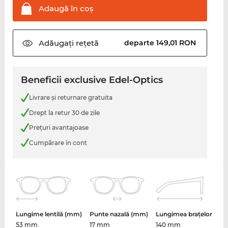
Adaugă în
coş
Adăugați
rețetă
departe 149,01 RON
Beneficii exclusive Edel-Optics
Livrare şi returnare gratuita
Drept la retur 30 de zile
Preţuri avantajoase
Cumpărare în cont
Lungime lentilă (mm)
Punte nazală (mm)
Lungimea brațelor
53 mm
17 mm
140 mm