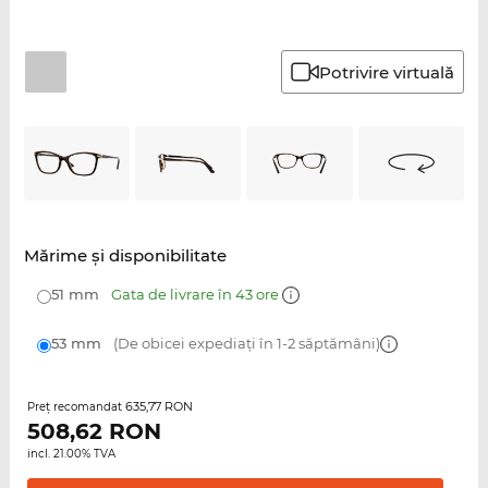
Potrivire virtuală
Mărime şi disponibilitate
51 mm
Gata de livrare în 43 ore
53 mm
(De obicei expediați în 1-2 săptămâni)
635,77 RON
Preţ recomandat
508,62
RON
incl. 21.00% TVA