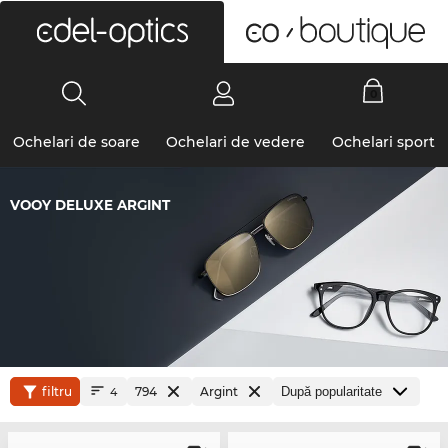
0
Ochelari de soare
Ochelari de vedere
Ochelari sport
VOOY DELUXE ARGINT
filtru
794
Argint
4