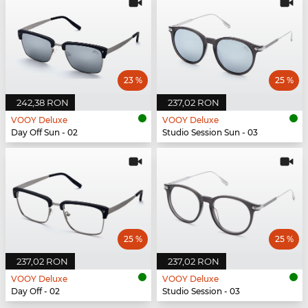
23 %
25 %
242,38 RON
237,02 RON
VOOY Deluxe
VOOY Deluxe
Day Off Sun - 02
Studio Session Sun - 03
25 %
25 %
237,02 RON
237,02 RON
VOOY Deluxe
VOOY Deluxe
Day Off - 02
Studio Session - 03